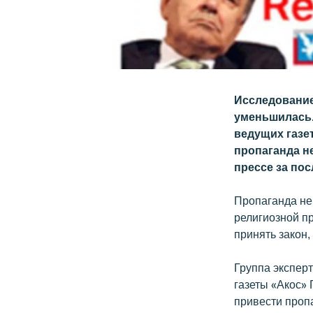
Исследование
уменьшилась.
ведущих газет
пропаганда н
прессе за по
Пропаганда не
религиозной п
принять закон,
Группа эксперт
газеты «Акос» 
привести проп