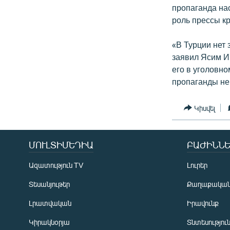
пропаганда нас
роль прессы кр
«В Турции нет 
заявил Ясим И
его в уголовн
пропаганды не
Կիսվել
ՄՈՒԼՏԻՄԵԴԻԱ
ԲԱԺԻՆՆԵ
Ազատություն TV
Լուրեր
Տեսանյութեր
Քաղաքակա
Լրատվական
Իրավունք
Կիրակնօրյա
Տնտեսությու