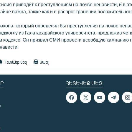
илия приводит к преступлениям на почве ненависти, и в э
айне важна, также как и в распространении положительног
закона, который определял бы преступления на почве ненав
нджоглу из Галатасарайского университета, предложив чет
ом кодексе. Он призвал СМИ провести всеобщую кампанию 
нависти.
Հետևեք մեզ
Տպել
Ր
ՀԵՏԵՎԵՔ ՄԵԶ
ն
ն