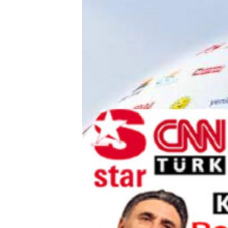
ՄԻՋԱԶԳԱՅԻՆ
ՄՇԱԿՈՒՅԹ
ՍՊՈՐՏ
ՄԵԿՆԱԲԱՆՈՒԹՅՈՒՆ
ՏՏ ԵՒ ԻՆՏԵՐՆԵՏ
ԿՈՐՈՆԱՎԻՐՈՒՍ
ԱՐԽԻՎ
ՏԵՍԱՆՅՈՒԹԵՐ
ԲԱՆԱՎԵՃ
ՁԳՏԵԼՈՎ ԼԱՎԱԳՈՒՅՆԻՆ
ՓՈԴՔԱՍԹ