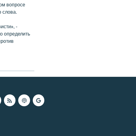
том вопросе
о слова.
исти», -
ко определить
против