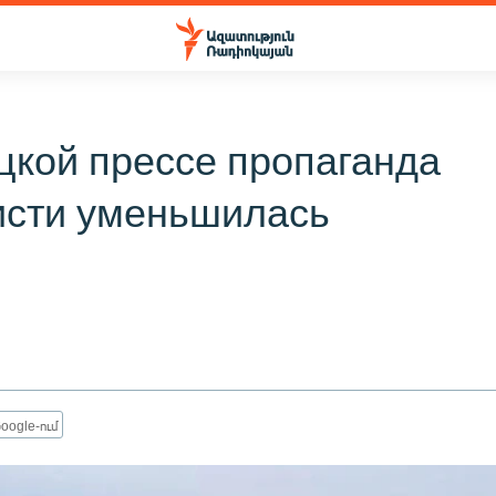
цкой прессе пропаганда
исти уменьшилась
oogle-ում