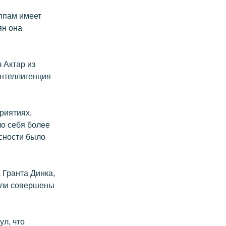
уппам имеет
ян она
 Актар из
интеллигенция
риятиях,
ло себя более
сности было
 Гранта Динка,
были совершены
л, что