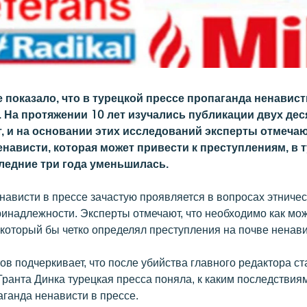
 показало, что в турецкой прессе пропаганда ненавист
 На протяжении 10 лет изучались публикации двух дес
, и на основании этих исследований эксперты отмечаю
енависти, которая может привести к преступлениям, в 
следние три года уменьшилась.
нависти в прессе зачастую проявляется в вопросах этничес
ринадлежности. Эксперты отмечают, что необходимо как мо
 который бы четко определял преступления на почве ненави
ов подчеркивает, что после убийства главного редактора с
Гранта Динка турецкая пресса поняла, к каким последствия
аганда ненависти в прессе.