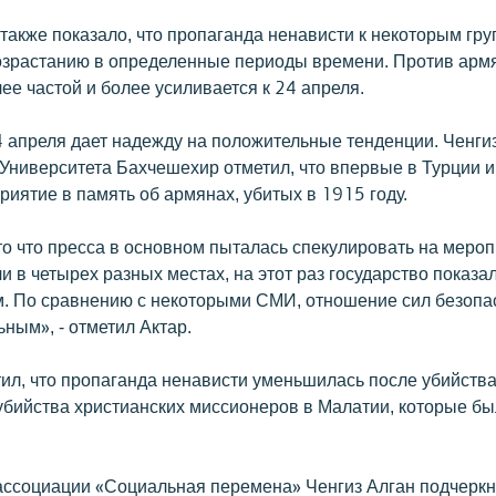
также показало, что пропаганда ненависти к некоторым гр
озрастанию в определенные периоды времени. Против арм
ее частой и более усиливается к 24 апреля.
апреля дает надежду на положительные тенденции. Ченгиз
 Университета Бахчешехир отметил, что впервые в Турции 
иятие в память об армянах, убитых в 1915 году.
то что пресса в основном пыталась спекулировать на мероп
 в четырех разных местах, на этот раз государство показа
. По сравнению с некоторыми СМИ, отношение сил безопа
ным», - отметил Актар.
тил, что пропаганда ненависти уменьшилась после убийства
 убийства христианских миссионеров в Малатии, которые 
ассоциации «Социальная перемена» Ченгиз Алган подчеркну