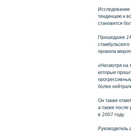
Исследование 
тенденцию к в
становится бол
Прошедшее 24 
стамбульского
провела меропр
«Несмотря на 
которые прошли
прогрессивным
более нейтраль
Он также отме
а также после
в 2007 году.
Руководитель 