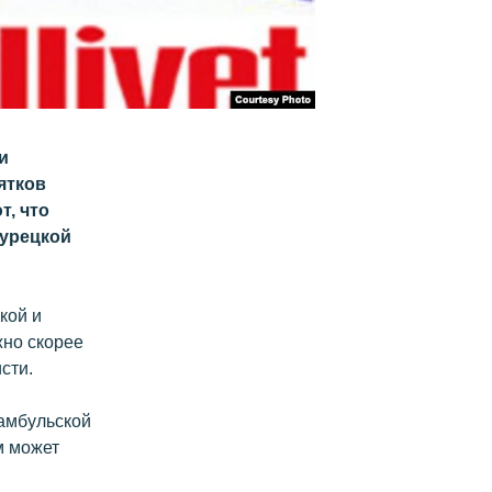
и
ятков
т, что
турецкой
кой и
жно скорее
сти.
тамбульской
м может