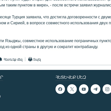
ым таким пунктом в мире», - после встречи заявил журнал
есяце Турция заявила, что достигла договоренности с дву
ном и Сирией, в вопросе совместного использования двух 
ти Языджы, совместное использование пограничных пункт
од из одной страны в другую и сократит контрабанду.
Հետևեք մեզ
Տպել
Ր
ՀԵՏԵՎԵՔ ՄԵԶ
ն