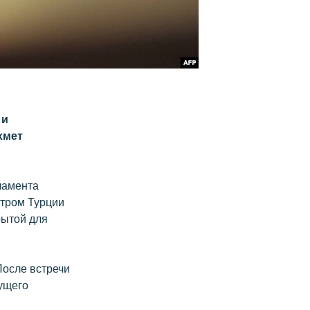
 и
хмет
ламента
стром Турции
рытой для
После встречи
дущего