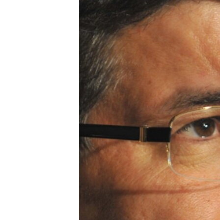
ՄԻՋԱԶԳԱՅԻՆ
ՄՇԱԿՈՒՅԹ
ՍՊՈՐՏ
ՄԵԿՆԱԲԱՆՈՒԹՅՈՒՆ
ՏՏ ԵՒ ԻՆՏԵՐՆԵՏ
ԿՈՐՈՆԱՎԻՐՈՒՍ
ԱՐԽԻՎ
ՏԵՍԱՆՅՈՒԹԵՐ
ԲԱՆԱՎԵՃ
ՁԳՏԵԼՈՎ ԼԱՎԱԳՈՒՅՆԻՆ
ՓՈԴՔԱՍԹ