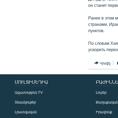
он станет перв
Ранее в этом м
странами, Ира
пунктов.
По словам Хая
ускорить перех
Կիսվել
ՄՈՒԼՏԻՄԵԴԻԱ
ԲԱԺԻՆՆԵ
Ազատություն TV
Լուրեր
Տեսանյութեր
Քաղաքակա
Լրատվական
Իրավունք