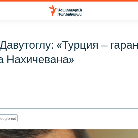
Давутоглу: «Турция – гара
а Нахичевана»
oogle-ում