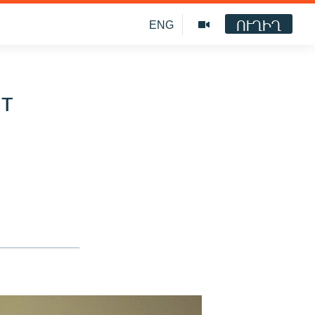
ՈՒՂԻՂ
ENG
нт