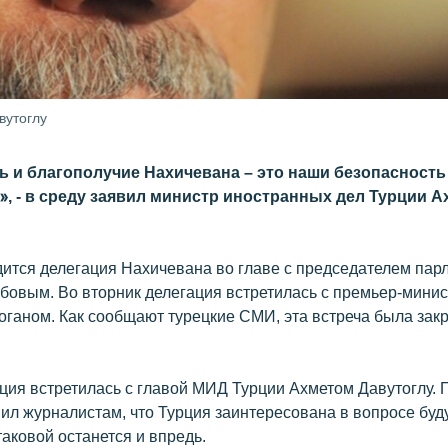
вутоглу
ь и благополучие Нахичевана – это наши безопасность
», - в среду заявил министр иностранных дел Турции А
дится делегация Нахичевана во главе с председателем пар
овым. Во вторник делегация встретилась с премьер-мини
ганом. Как сообщают турецкие СМИ, эта встреча была зак
ация встретилась с главой МИД Турции Ахметом Давутоглу. 
вил журналистам, что Турция заинтересована в вопросе бу
аковой останется и впредь.