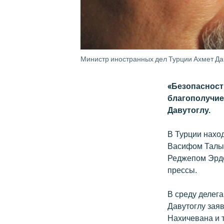
Министр иностранных дел Турции Ахмет Да
«Безопасност
благополучие
Давутоглу.
В Турции нахо
Васифом Талыб
Реджепом Эрдо
прессы.
В среду делег
Давутоглу зая
Нахичевана и т