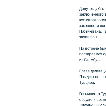
Давутоглу был 
заключенного 
южнокавказски
законности дог
Нахичевана. Т
заявил он.
На встрече бы
постараемся с
из Стамбула в 
Глава делегац
Языджы вопрос
Турцией.
Госминистр Ту
обсудили возм
Дилуджу. «Если