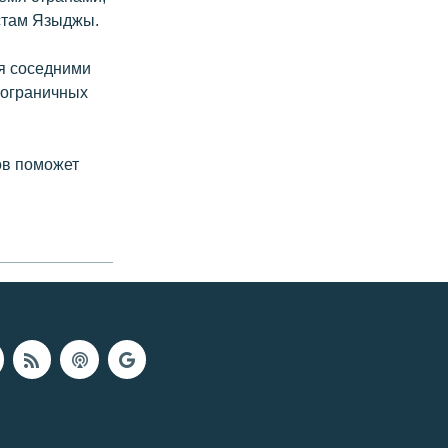
истам Языджы.
мя соседними
пограничных
ов поможет