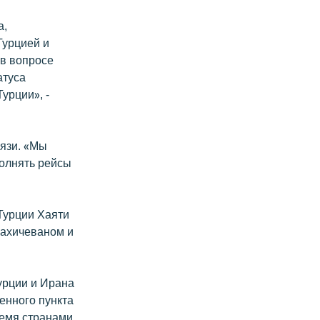
а,
Турцией и
 в вопросе
атуса
урции», -
вязи. «Мы
полнять рейсы
Турции Хаяти
Нахичеваном и
урции и Ирана
енного пункта
ремя странами,