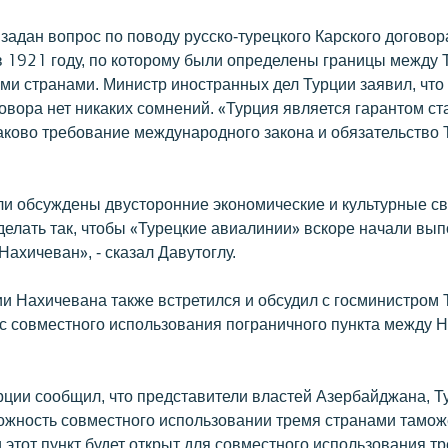
задан вопрос по поводу русско-турецкого Карского договор
в 1921 году, по которому были определены границы между 
ми странами. Министр иностранных дел Турции заявил, что
овора нет никаких сомнений. «Турция является гарантом ст
аково требование международного закона и обязательство Т
ли обсуждены двусторонние экономические и культурные с
делать так, чтобы «Турецкие авиалинии» вскоре начали вы
Нахичеван», - сказал Давутоглу.
ии Нахичевана также встретился и обсудил с госминистром 
 совместного использования пограничного пункта между 
рции сообщил, что представители властей Азербайджана, Т
ожность совместного использовании тремя странами тамож
 этот пункт будет открыт для совместного использования т