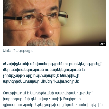
ՄԻՋԱԶԳԱՅԻՆ
ՄՇԱԿՈՒՅԹ
ՍՊՈՐՏ
ՄԵԿՆԱԲԱՆՈՒԹՅՈՒՆ
ՏՏ ԵՒ ԻՆՏԵՐՆԵՏ
ԿՈՐՈՆԱՎԻՐՈՒՍ
Ահմեդ Դավութօղլու
ԱՐԽԻՎ
«Նախիջեւանի անվտանգությունն ու բարեկեցությունը՝
ՏԵՍԱՆՅՈՒԹԵՐ
մեր անվտանգությունն ու բարեկեցությունն է», -
ԲԱՆԱՎԵՃ
չորեքշաբթի օրը հայտարարել է Թուրքիայի
արտգործնախարար Ահմեդ Դավութօղլուն։
ՁԳՏԵԼՈՎ ԼԱՎԱԳՈՒՅՆԻՆ
ՓՈԴՔԱՍԹ
Թուրքիայում է Նախիջեւանի պատվիրակությունը`
խորհրդարանի ղեկավար Վասիֆ Թալիբովի
գլխավորությամբ։ Երեքշաբթի օրը նրանք հանդիպել էին
Հայերեն