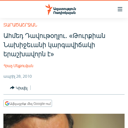
Մատչելիության
հղումներ
Անցնել
ՏԱՐԱԾԱՇՐՋԱՆ
հիմնական
ԱԶԱՏՈՒԹՅՈՒՆ TV
Ահմեդ Դավութօղլու. «Թուրքիան
բովանդակությանը
ՀԱՅԱՍՏԱՆ
Անցնել
Նախիջեւանի կարգավիճակի
հիմնական
ՔԱՂԱՔԱԿԱՆ
երաշխավորն է»
մենյուին
ԸՆՏՐՈՒԹՅՈՒՆՆԵՐ 2026
Որոնում
Հրաչ Մելքումյան
ԻՐԱՎՈՒՆՔ
ապրիլ 28, 2010
ՀԱՍԱՐԱԿՈՒԹՅՈՒՆ
Կիսվել
ՏՆՏԵՍՈՒԹՅՈՒՆ
ՂԱՐԱԲԱՂ
Ավելացրեք մեզ Google-ում
ՊԱՏԵՐԱԶՄԻ 6 ՇԱԲԱԹՆԵՐԸ
ՏԱՐԱԾԱՇՐՋԱՆ