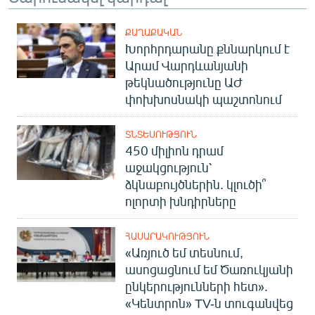
ՔԱՂԱՔԱԿԱՆ
Խորհրդարանը քննարկում է
Արամ Վարդևանյանի
թեկնածությունը ԱԺ
փոխխոսնակի պաշտոնում
ՏՆՏԵՍՈՒԹՅՈՒՆ
450 միլիոն դրամ
աջակցություն՝
ձկնաբույծներին. կլուծի՞
ոլորտի խնդիրները
ՀԱՍԱՐԱԿՈՒԹՅՈՒՆ
«Առյուծ եմ տեսնում,
ասոցացնում եմ Ծառուկյանի
ընկերությունների հետ».
«Կենտրոն» TV-ն տուգանվեց