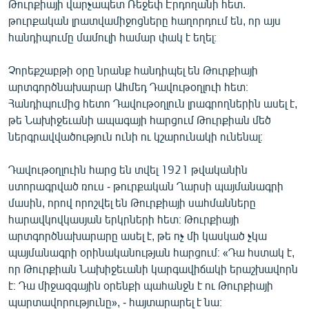
Թուրքիայի վարչապետ Ռեջեփ Էրդողանի հետ.
English
թուրքական լրատվամիջոցները հաղորդում են, որ այս
հանդիպումը մամուլի համար փակ է եղել։
Русский
Չորեքշաբթի օրը նրանք հանդիպել են Թուրքիայի
ՀԵՏԵՎԵՔ ՄԵԶ
արտգործնախարար Ահմեդ Դավութօղլուի հետ։
Հանդիպումից հետո Դավութօղլուն լրագրողներին ասել է,
թե Նախիջեւանի ապագայի հարցում Թուրքիան մեծ
ներգրավվածություն ունի ու կշարունակի ունենալ։
«Ազատության» բոլոր կայքերը
Դավութօղլուին հարց են տվել 1921 թվականին
ստորագրված ռուս - թուրքական Ղարսի պայմանագրի
մասին, որով որոշվել են Թուրքիայի սահմանները
հարավկովկասյան երկրների հետ։ Թուրքիայի
արտգործնախարարը ասել է, թե ոչ մի կասկած չկա
պայմանագրի օրինականության հարցում։ «Դա հստակ է,
որ Թուրքիան Նախիջեւանի կարգավիճակի երաշխավորն
է։ Դա միջազգային օրենքի պահանջն է ու Թուրքիայի
պարտավորությունը», - հայտարարել է նա։