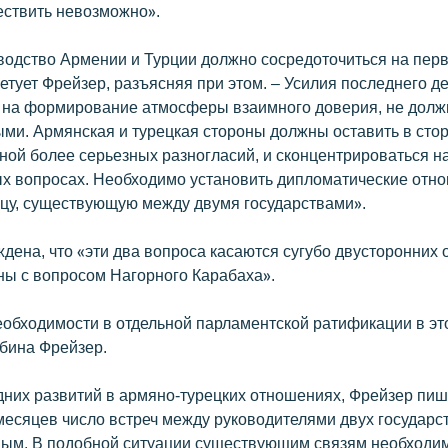
ствить невозможно».
водство Армении и Турции должно сосредоточиться на пер
ветует Фрейзер, разъясняя при этом. – Усилия последнего д
на формирование атмосферы взаимного доверия, не долж
ыми. Армянская и турецкая стороны должны оставить в сто
ной более серьезных разногласий, и сконцентрироваться н
х вопросах. Необходимо установить дипломатические отн
ицу, существующую между двумя государствами».
дена, что «эти два вопроса касаются сугубо двусторонних
аны с вопросом Нагорного Карабаха».
еобходимости в отдельной парламентской ратификации в это
абина Фрейзер.
дних развитий в армяно-турецких отношениях, Фрейзер пише
месяцев число встреч между руководителями двух государс
ым. В подобной ситуации существующим связям необходи