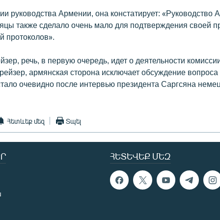
ии руководства Армении, она констатирует: «Руководство 
яцы также сделало очень мало для подтверждения своей 
й протоколов».
зер, речь, в первую очередь, идет о деятельности комисси
Фрейзер, армянская сторона исключает обсуждение вопроса
 стало очевидно после интервью президента Саргсяна неме
Հետևեք մեզ
Տպել
Ր
ՀԵՏԵՎԵՔ ՄԵԶ
ն