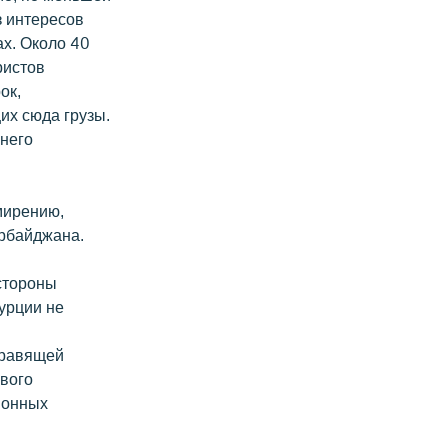
з интересов
х. Около 40
ристов
ок,
их сюда грузы.
ннего
мирению,
ербайджана.
 стороны
урции не
правящей
ивого
ионных