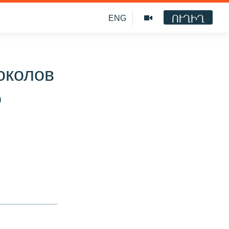
ՈՒՂԻՂ
ENG
околов
о