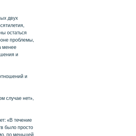
вых двух
есятилетия,
ны остаться
роне проблемы,
а менее
ошения и
 отношений и
м случае нет»,
т: «В течение
тв было просто
мо, по меньшей