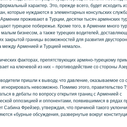
формальный характер. Это, прежде всего, будет исходить и
ан, которые нуждаются в элементарных консульских служба
 Армении проживают в Турции, десятки тысяч армянских ту
щают турецкое побережье. Кроме того, в Армении много тур
малым бизнесом, а также турецких водителей, доставляющ
ях закрытой границы возможностей для развития двусторо
а между Арменией и Турцией немало».
тических факторах, препятствующих армяно-турецкому при
вает на ключевой из них – противодействие со стороны Аз
оводители пришли к выводу, что давление, оказываемое со
 игнорировать невозможно. Помимо этого, правительство Т
аться в дебаты по вопросу открытия границ с Арменией с
еской оппозицией и оппонентами, появившимися в рядах 
ет Сабина Фрейзер, утверждая, что причиной такого уклонч
яются «бурные обсуждения, развернутые вокруг конституц