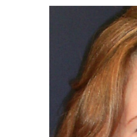
ՄԻՋԱԶԳԱՅԻՆ
ՄՇԱԿՈՒՅԹ
ՍՊՈՐՏ
ՄԵԿՆԱԲԱՆՈՒԹՅՈՒՆ
ՏՏ ԵՒ ԻՆՏԵՐՆԵՏ
ԿՈՐՈՆԱՎԻՐՈՒՍ
ԱՐԽԻՎ
ՏԵՍԱՆՅՈՒԹԵՐ
ԲԱՆԱՎԵՃ
ՁԳՏԵԼՈՎ ԼԱՎԱԳՈՒՅՆԻՆ
ՓՈԴՔԱՍԹ