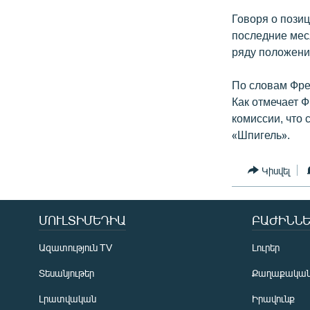
Говоря о позиц
последние мес
ряду положени
По словам Фрей
Как отмечает 
комиссии, что
«Шпигель».
Կիսվել
ՄՈՒԼՏԻՄԵԴԻԱ
ԲԱԺԻՆՆԵ
Ազատություն TV
Լուրեր
Տեսանյութեր
Քաղաքակա
Լրատվական
Իրավունք