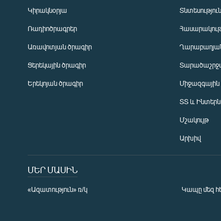
Կիրակնօրյա
Տնտեսությու
Ռադիոծրագրեր
Հասարակութ
Առավոտյան ծրագիր
Ղարաբաղյան
Ցերեկային ծրագիր
Տարածաշրջ
Հայերեն
Երեկոյան ծրագիր
Միջազգային
English
ՏՏ և Ինտեր
Русский
Մշակույթ
ՀԵՏԵՎԵՔ ՄԵԶ
Արխիվ
ՄԵՐ ՄԱՍԻՆ
«Ազատություն» ռ/կ
Կապը մեզ հ
«Ազատության» բոլոր կայքերը