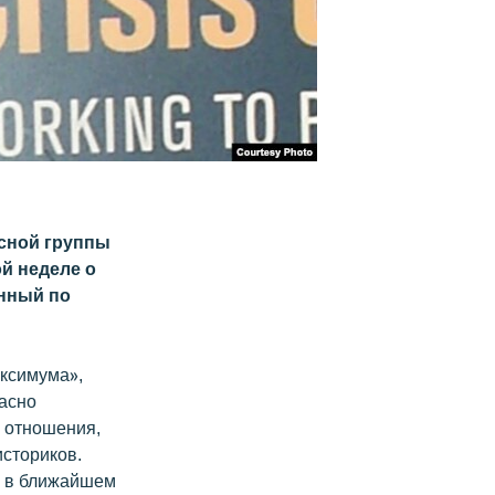
сной группы
й неделе о
енный по
аксимума»,
ласно
 отношения,
историков.
– в ближайшем