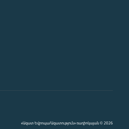
«Ազատ Եվրոպա/Ազատություն» ռադիոկայան © 2026