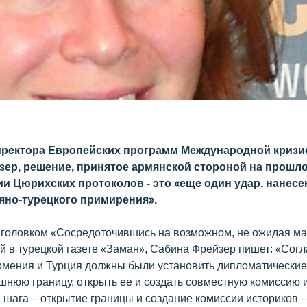
ректора Европейских программ Международной кризи
ер, решение, принятое армянской стороной на прошло
и Цюрихских протоколов - это «еще один удар, нанес
яно-турецкого примирения».
заголовком «Сосредоточившись на возможном, не ожидая м
й в турецкой газете «Заман», Сабина Фрейзер пишет: «Сог
рмения и Турция должны были установить дипломатические
шнюю границу, открыть ее и создать совместную комиссию 
 шага – открытие границы и создание комиссии историков 