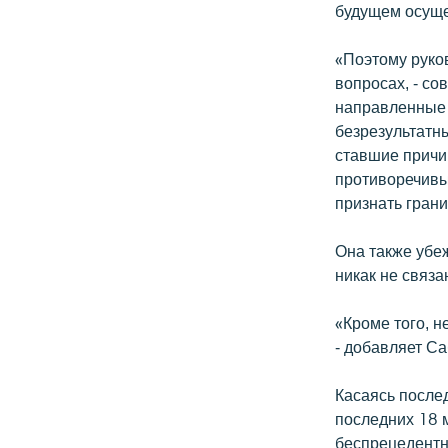
будущем осуще
«Поэтому руко
вопросах, - со
направленные 
безрезультатн
ставшие причи
противоречивы
признать гран
Она также убеж
никак не связ
«Кроме того, н
- добавляет С
Касаясь после
последних 18 
беспрецедентн