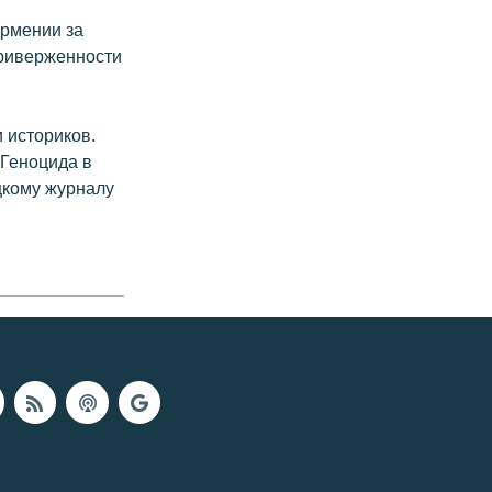
Армении за
приверженности
и историков.
 Геноцида в
цкому журналу