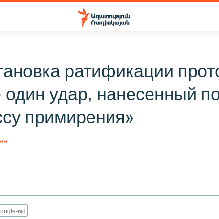
тановка ратификации прот
 один удар, нанесенный п
ссу примирения»
цян
oogle-ում