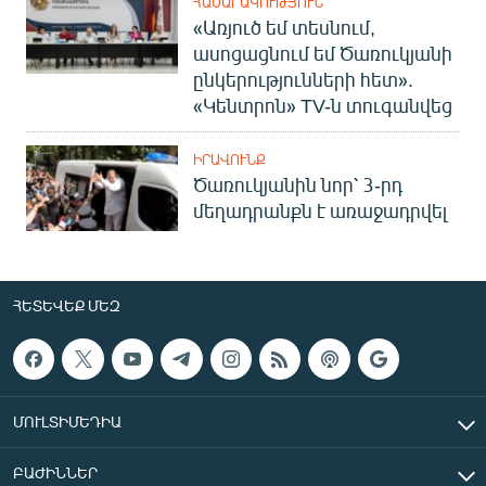
ՀԱՍԱՐԱԿՈՒԹՅՈՒՆ
«Առյուծ եմ տեսնում,
ասոցացնում եմ Ծառուկյանի
ընկերությունների հետ».
«Կենտրոն» TV-ն տուգանվեց
ԻՐԱՎՈՒՆՔ
Ծառուկյանին նոր՝ 3-րդ
մեղադրանքն է առաջադրվել
ՀԵՏԵՎԵՔ ՄԵԶ
ՄՈՒԼՏԻՄԵԴԻԱ
ԲԱԺԻՆՆԵՐ