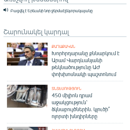
Բացվել է Երեւանի նոր ջերմաէլեկտրակայանը
Շարունակել կարդալ
ՔԱՂԱՔԱԿԱՆ
Խորհրդարանը քննարկում է
Արամ Վարդևանյանի
թեկնածությունը ԱԺ
փոխխոսնակի պաշտոնում
ՏՆՏԵՍՈՒԹՅՈՒՆ
450 միլիոն դրամ
աջակցություն՝
ձկնաբույծներին. կլուծի՞
ոլորտի խնդիրները