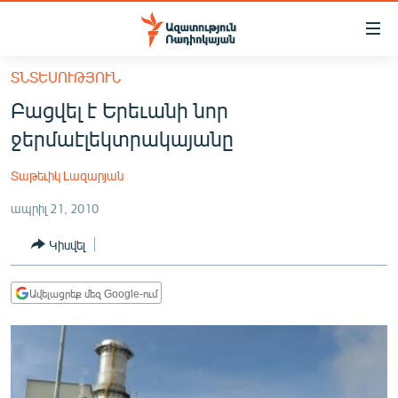
Մատչելիության
հղումներ
Անցնել
ՏՆՏԵՍՈՒԹՅՈՒՆ
հիմնական
ԱԶԱՏՈՒԹՅՈՒՆ TV
Բացվել է Երեւանի նոր
բովանդակությանը
ՀԱՅԱՍՏԱՆ
Անցնել
ջերմաէլեկտրակայանը
հիմնական
ՔԱՂԱՔԱԿԱՆ
մենյուին
Տաթեւիկ Լազարյան
ԸՆՏՐՈՒԹՅՈՒՆՆԵՐ 2026
Որոնում
ապրիլ 21, 2010
ԻՐԱՎՈՒՆՔ
Կիսվել
ՀԱՍԱՐԱԿՈՒԹՅՈՒՆ
ՏՆՏԵՍՈՒԹՅՈՒՆ
Ավելացրեք մեզ Google-ում
ՂԱՐԱԲԱՂ
ՊԱՏԵՐԱԶՄԻ 6 ՇԱԲԱԹՆԵՐԸ
ՏԱՐԱԾԱՇՐՋԱՆ