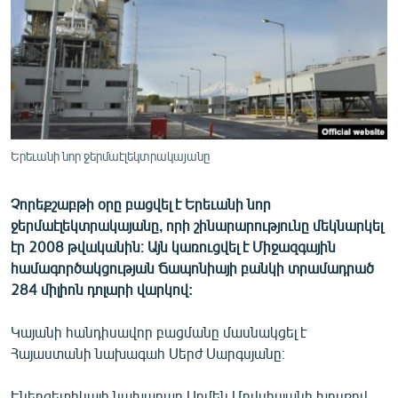
ՄԻՋԱԶԳԱՅԻՆ
ՄՇԱԿՈՒՅԹ
ՍՊՈՐՏ
ՄԵԿՆԱԲԱՆՈՒԹՅՈՒՆ
ՏՏ ԵՒ ԻՆՏԵՐՆԵՏ
Երեւանի նոր ջերմաէլեկտրակայանը
ԿՈՐՈՆԱՎԻՐՈՒՍ
Չորեքշաբթի օրը բացվել է Երեւանի նոր
ԱՐԽԻՎ
ջերմաէլեկտրակայանը, որի շինարարությունը մեկնարկել
ՏԵՍԱՆՅՈՒԹԵՐ
էր 2008 թվականին։ Այն կառուցվել է Միջազգային
համագործակցության Ճապոնիայի բանկի տրամադրած
ԲԱՆԱՎԵՃ
284 միլիոն դոլարի վարկով:
ՁԳՏԵԼՈՎ ԼԱՎԱԳՈՒՅՆԻՆ
Կայանի հանդիսավոր բացմանը մասնակցել է
ՓՈԴՔԱՍԹ
Հայաստանի նախագահ Սերժ Սարգսյանը։
Հայերեն
Էներգետիկայի նախարար Արմեն Մովսիսյանի խոսքով,