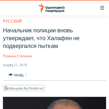
Մատչելիության
հղումներ
Անցնել
РУССКИЙ
հիմնական
ԱԶԱՏՈՒԹՅՈՒՆ TV
Начальник полиции вновь
բովանդակությանը
ՀԱՅԱՍՏԱՆ
Անցնել
утверждает, что Халафян не
հիմնական
ՔԱՂԱՔԱԿԱՆ
подвергался пыткам
մենյուին
ԸՆՏՐՈՒԹՅՈՒՆՆԵՐ 2026
Որոնում
Рузанна Степанян
ԻՐԱՎՈՒՆՔ
ապրիլ 21, 2010
ՀԱՍԱՐԱԿՈՒԹՅՈՒՆ
Կիսվել
ՏՆՏԵՍՈՒԹՅՈՒՆ
ՂԱՐԱԲԱՂ
Ավելացրեք մեզ Google-ում
ՊԱՏԵՐԱԶՄԻ 6 ՇԱԲԱԹՆԵՐԸ
ՏԱՐԱԾԱՇՐՋԱՆ