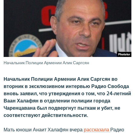
ՄԻՋԱԶԳԱՅԻՆ
ՄՇԱԿՈՒՅԹ
ՍՊՈՐՏ
ՄԵԿՆԱԲԱՆՈՒԹՅՈՒՆ
ՏՏ ԵՒ ԻՆՏԵՐՆԵՏ
ԿՈՐՈՆԱՎԻՐՈՒՍ
Начальник Полиции Армении Алик Саргсян
ԱՐԽԻՎ
Начальник Полиции Армении Алик Саргсян во
ՏԵՍԱՆՅՈՒԹԵՐ
вторник в эксклюзивном интервью Радио Свобода
ԲԱՆԱՎԵՃ
вновь заявил, что утверждения о том, что 24-летний
Ваан Халафян в отделении полиции города
ՁԳՏԵԼՈՎ ԼԱՎԱԳՈՒՅՆԻՆ
Чаренцавана был подвергнут пыткам и убит, не
ՓՈԴՔԱՍԹ
соответствуют действительности.
Мать юноши Анаит Халафян вчера
рассказала
Радио
Հայերեն