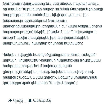
Թուրքիայի վարչապետը եւս մեկ անգամ հայտարարել է,
English
որ առանց Ղարաբաղի հարցի լուծման Թուրքիան չի բացի
Русский
հայ-թուրքական սահմանը: Ավելի զգուշավոր է իր
հայտարարություններում Թուրքիայի
ՀԵՏԵՎԵՔ ՄԵԶ
արտգործնախարարը: Էրդողանի եւ Դավութօղլու վերջին
հայտարարություններին, ինչպես նաեւ Դավութօղլուի՝
այսօր Բաքվում անցկացնելիք հանդիպումներին է
անդրադառնում հանդեսի երկրորդ հատվածը:
Հանդեսի վերջին հատվածը անդրադառնում է անցած
«Ազատության» բոլոր կայքերը
կիրակի Հյուսիսային Կիպրոսի ինքնահռչակ թուրքական
հանրապետությունում նախագահական
ընտրություններին, որտեղ, նախնական տվյալներով,
հաղթել է ազգայնական գործիչ, Ազգային միասնության
կուսակցության ղեկավար Դերվիշ Էրօղուն:
Կիսվել
Հետևեք մեզ