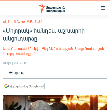
Մատչելիության
հղումներ
Անցնել
«ՄՈԼՈՐԱԿ» ՀԱՆԴԵՍ
հիմնական
ԱԶԱՏՈՒԹՅՈՒՆ TV
«Մոլորակ» հանդես. աշխարհի
բովանդակությանը
ՀԱՅԱՍՏԱՆ
Անցնել
անցուդարձը
հիմնական
ՔԱՂԱՔԱԿԱՆ
մենյուին
Ազա Բաբայան, Մոսկվա
Հեղինե Բունիաթյան
Հրայր Թամրազյան
ԸՆՏՐՈՒԹՅՈՒՆՆԵՐ 2026
Որոնում
Գեւորգ Ստամբոլցյան
ԻՐԱՎՈՒՆՔ
ապրիլ 20, 2010
ՀԱՍԱՐԱԿՈՒԹՅՈՒՆ
Կիսվել
ՏՆՏԵՍՈՒԹՅՈՒՆ
Ավելացրեք մեզ Google-ում
ՂԱՐԱԲԱՂ
ՊԱՏԵՐԱԶՄԻ 6 ՇԱԲԱԹՆԵՐԸ
ՏԱՐԱԾԱՇՐՋԱՆ