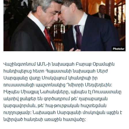
ՄԻՋԱԶԳԱՅԻՆ
ՄՇԱԿՈՒՅԹ
ՍՊՈՐՏ
ՄԵԿՆԱԲԱՆՈՒԹՅՈՒՆ
ՏՏ ԵՒ ԻՆՏԵՐՆԵՏ
ԿՈՐՈՆԱՎԻՐՈՒՍ
Վաշինգտոնում ԱՄՆ-ի նախագահ Բարաք Օբամային
ԱՐԽԻՎ
հանդիպելուց հետո Հայաստանի նախագահ Սերժ
ՏԵՍԱՆՅՈՒԹԵՐ
Սարգսյանը վաղը Մոսկվայում կհանդիպի իր
ռուսաստանցի պաշտոնակից Դմիտրի Մեդվեդեւին:
ԲԱՆԱՎԵՃ
Ինչպես Միացյալ Նահանգները, այնպես էլ Ռուսաստանը
ՁԳՏԵԼՈՎ ԼԱՎԱԳՈՒՅՆԻՆ
ակտիվ ջանքեր են գործադրում թե' ղարաբաղյան
կարգավորման, թե' հայ-թուրքական հաշտեցման
ՓՈԴՔԱՍԹ
ուղղությամբ: Նախագահ Սարգսյանի մոսկովյան այցին է
նվիրված հանդեսի առաջին հատվածը:
Հայերեն