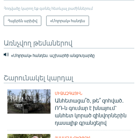
Հոդվածը կարող եք գտնել հետևյալ բաժիններում
Հայերեն արխիվ
«Մոլորակ» հանդես
Առնչվող թեմաներով
«Մոլորակ» հանդես. աշխարհի անցուդարձը
Շարունակել կարդալ
ՄԻՋԱԶԳԱՅԻՆ
Անհետացա՞ծ, թե՞ զոհված․
ՌԴ-ն գումար է խնայում՝
անհետ կորած զինվորներին
դասալիք գրանցելով
ՀԱՍԱՐԱԿՈՒԹՅՈՒՆ