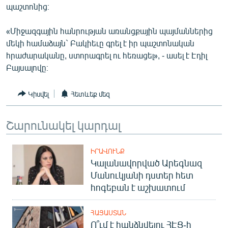
պաշտոնից։
ՄԻՋԱԶԳԱՅԻՆ
ՄՇԱԿՈՒՅԹ
«Միջազգային հանրության առանցքային պայմաններից
մեկի համաձայն` Բակիեւը գրել է իր պաշտոնական
ՍՊՈՐՏ
հրաժարականը, ստորագրել ու հեռացել», - ասել է Էդիլ
ՄԵԿՆԱԲԱՆՈՒԹՅՈՒՆ
Բայսալովը։
ՏՏ ԵՒ ԻՆՏԵՐՆԵՏ
Կիսվել
Հետևեք մեզ
ԿՈՐՈՆԱՎԻՐՈՒՍ
ԱՐԽԻՎ
Շարունակել կարդալ
ՏԵՍԱՆՅՈՒԹԵՐ
ԻՐԱՎՈՒՆՔ
ԲԱՆԱՎԵՃ
Կալանավորված Արեգնազ
ՁԳՏԵԼՈՎ ԼԱՎԱԳՈՒՅՆԻՆ
Մանուկյանի դստեր հետ
հոգեբան է աշխատում
ՓՈԴՔԱՍԹ
ՀԱՅԱՍՏԱՆ
Հայերեն
Ո՞ւմ է հանձնվելու ՀԷՑ-ի