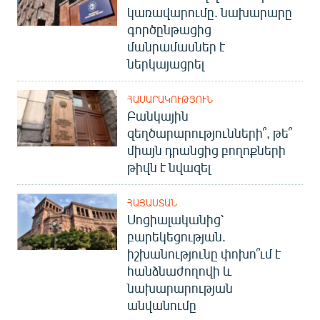
կառավարումը. նախարարը
English
գործընթացից
Русский
մանրամասներ է
ներկայացրել
ՀԵՏԵՎԵՔ ՄԵԶ
ՀԱՍԱՐԱԿՈՒԹՅՈՒՆ
Բանկային
զեղծարարությունների՞, թե՞
միայն դրանցից բողոքների
թիվն է նվազել
«Ազատության» բոլոր կայքերը
ՀԱՅԱՍՏԱՆ
Սոցիալականից՝
բարեկեցության.
իշխանությունը փոխո՞ւմ է
հանձնաժողովի և
նախարարության
անվանումը