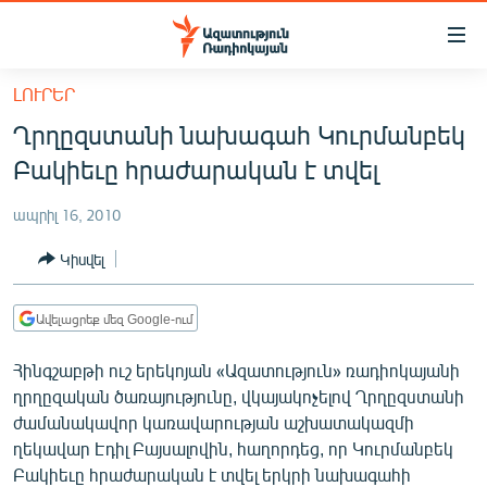
Մատչելիության
հղումներ
Անցնել
ԼՈՒՐԵՐ
հիմնական
ԱԶԱՏՈՒԹՅՈՒՆ TV
Ղրղըզստանի նախագահ Կուրմանբեկ
բովանդակությանը
ՀԱՅԱՍՏԱՆ
Անցնել
Բակիեւը հրաժարական է տվել
հիմնական
ՔԱՂԱՔԱԿԱՆ
մենյուին
ապրիլ 16, 2010
ԸՆՏՐՈՒԹՅՈՒՆՆԵՐ 2026
Որոնում
Կիսվել
ԻՐԱՎՈՒՆՔ
ՀԱՍԱՐԱԿՈՒԹՅՈՒՆ
Ավելացրեք մեզ Google-ում
ՏՆՏԵՍՈՒԹՅՈՒՆ
Հինգշաբթի ուշ երեկոյան «Ազատություն» ռադիոկայանի
ՂԱՐԱԲԱՂ
ղրղըզական ծառայությունը, վկայակոչելով Ղրղըզստանի
ժամանակավոր կառավարության աշխատակազմի
ՊԱՏԵՐԱԶՄԻ 6 ՇԱԲԱԹՆԵՐԸ
ղեկավար Էդիլ Բայսալովին, հաղորդեց, որ Կուրմանբեկ
ՏԱՐԱԾԱՇՐՋԱՆ
Բակիեւը հրաժարական է տվել երկրի նախագահի