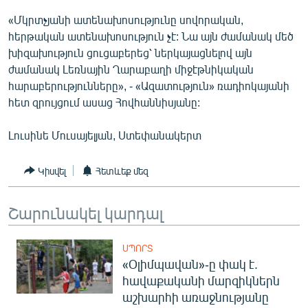
English
«Մկրտչյանի ատենախոսությունը սովորական,
հերթական ատենախոսություն չէ: Նա այն ժամանակ մեծ
Русский
խիզախություն ցուցաբերեց՝ ներկայացնելով այն
ժամանակ Լեռնային Ղարաբաղի միջէթնիկական
ՀԵՏԵՎԵՔ ՄԵԶ
հարաբերությունները», - «Ազատություն» ռադիոկայանի
հետ զրույցում ասաց Հովհաննիսյանը:
Լուսինե Մուսայելյան, Ստեփանակերտ
«Ազատության» բոլոր կայքերը
Կիսվել
Հետևեք մեզ
Շարունակել կարդալ
ՍՊՈՐՏ
«Օլիմպավան»-ը փակ է.
հավաքականի մարզիկներն
աշխարհի առաջնությանը