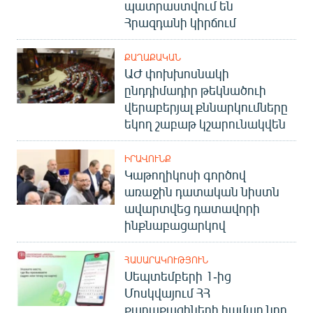
պատրաստվում են
Հրազդանի կիրճում
ՔԱՂԱՔԱԿԱՆ
ԱԺ փոխխոսնակի
ընդդիմադիր թեկնածուի
վերաբերյալ քննարկումները
եկող շաբաթ կշարունակվեն
ԻՐԱՎՈՒՆՔ
Կաթողիկոսի գործով
առաջին դատական նիստն
ավարտվեց դատավորի
ինքնաբացարկով
ՀԱՍԱՐԱԿՈՒԹՅՈՒՆ
Սեպտեմբերի 1-ից
Մոսկվայում ՀՀ
քաղաքացիների համար նոր