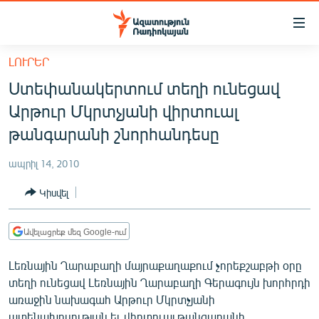
Մատչելիության
հղումներ
Անցնել
ԼՈՒՐԵՐ
հիմնական
ԱԶԱՏՈՒԹՅՈՒՆ TV
Ստեփանակերտում տեղի ունեցավ
բովանդակությանը
ՀԱՅԱՍՏԱՆ
Անցնել
Արթուր Մկրտչյանի վիրտուալ
հիմնական
ՔԱՂԱՔԱԿԱՆ
թանգարանի շնորհանդեսը
մենյուին
ԸՆՏՐՈՒԹՅՈՒՆՆԵՐ 2026
Որոնում
ապրիլ 14, 2010
ԻՐԱՎՈՒՆՔ
Կիսվել
ՀԱՍԱՐԱԿՈՒԹՅՈՒՆ
ՏՆՏԵՍՈՒԹՅՈՒՆ
Ավելացրեք մեզ Google-ում
ՂԱՐԱԲԱՂ
Լեռնային Ղարաբաղի մայրաքաղաքում չորեքշաբթի օրը
ՊԱՏԵՐԱԶՄԻ 6 ՇԱԲԱԹՆԵՐԸ
տեղի ունեցավ Լեռնային Ղարաբաղի Գերագույն խորհրդի
առաջին նախագահ Արթուր Մկրտչյանի
ՏԱՐԱԾԱՇՐՋԱՆ
ատենախոսության եւ վիրտուալ թանգարանի