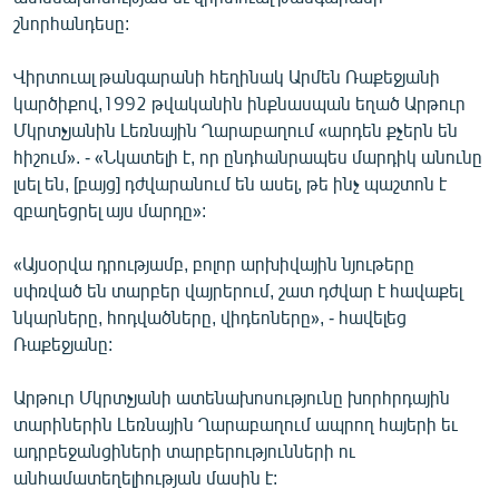
ՄԻՋԱԶԳԱՅԻՆ
շնորհանդեսը:
ՄՇԱԿՈՒՅԹ
Վիրտուալ թանգարանի հեղինակ Արմեն Ռաքեջյանի
ՍՊՈՐՏ
կարծիքով,1992 թվականին ինքնասպան եղած Արթուր
Մկրտչյանին Լեռնային Ղարաբաղում «արդեն քչերն են
ՄԵԿՆԱԲԱՆՈՒԹՅՈՒՆ
հիշում». - «Նկատելի է, որ ընդհանրապես մարդիկ անունը
ՏՏ ԵՒ ԻՆՏԵՐՆԵՏ
լսել են, [բայց] դժվարանում են ասել, թե ինչ պաշտոն է
զբաղեցրել այս մարդը»:
ԿՈՐՈՆԱՎԻՐՈՒՍ
ԱՐԽԻՎ
«Այսօրվա դրությամբ, բոլոր արխիվային նյութերը
սփռված են տարբեր վայրերում, շատ դժվար է հավաքել
ՏԵՍԱՆՅՈՒԹԵՐ
նկարները, հոդվածները, վիդեոները», - հավելեց
ԲԱՆԱՎԵՃ
Ռաքեջյանը:
ՁԳՏԵԼՈՎ ԼԱՎԱԳՈՒՅՆԻՆ
Արթուր Մկրտչյանի ատենախոսությունը խորհրդային
ՓՈԴՔԱՍԹ
տարիներին Լեռնային Ղարաբաղում ապրող հայերի եւ
ադրբեջանցիների տարբերությունների ու
անհամատեղելիության մասին է:
Հայերեն