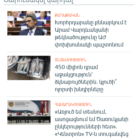
English
ՔԱՂԱՔԱԿԱՆ
Русский
Խորհրդարանը քննարկում է
Արամ Վարդևանյանի
ՀԵՏԵՎԵՔ ՄԵԶ
թեկնածությունը ԱԺ
փոխխոսնակի պաշտոնում
ՏՆՏԵՍՈՒԹՅՈՒՆ
450 միլիոն դրամ
աջակցություն՝
«Ազատության» բոլոր կայքերը
ձկնաբույծներին. կլուծի՞
ոլորտի խնդիրները
ՀԱՍԱՐԱԿՈՒԹՅՈՒՆ
«Առյուծ եմ տեսնում,
ասոցացնում եմ Ծառուկյանի
ընկերությունների հետ».
«Կենտրոն» TV-ն տուգանվեց