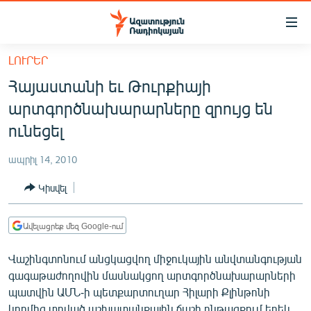
Մատչելիության
հղումներ
Անցնել
ԼՈՒՐԵՐ
հիմնական
ԱԶԱՏՈՒԹՅՈՒՆ TV
Հայաստանի եւ Թուրքիայի
բովանդակությանը
ՀԱՅԱՍՏԱՆ
Անցնել
արտգործնախարարները զրույց են
հիմնական
ՔԱՂԱՔԱԿԱՆ
ունեցել
մենյուին
ԸՆՏՐՈՒԹՅՈՒՆՆԵՐ 2026
Որոնում
ապրիլ 14, 2010
ԻՐԱՎՈՒՆՔ
Կիսվել
ՀԱՍԱՐԱԿՈՒԹՅՈՒՆ
ՏՆՏԵՍՈՒԹՅՈՒՆ
Ավելացրեք մեզ Google-ում
ՂԱՐԱԲԱՂ
Վաշինգտոնում անցկացվող միջուկային անվտանգության
ՊԱՏԵՐԱԶՄԻ 6 ՇԱԲԱԹՆԵՐԸ
գագաթաժողովին մասնակցող արտգործնախարարների
պատվին ԱՄՆ-ի պետքարտուղար Հիլարի Քլինթոնի
ՏԱՐԱԾԱՇՐՋԱՆ
կողմից տրված աշխատանքային ճաշի ընթացքում երեկ