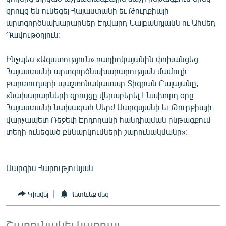
ՄԻՋԱԶԳԱՅԻՆ
զրույց են ունեցել Հայաստանի եւ Թուրքիայի
արտգործնախարարներ Էդվարդ Նալբանդյանն ու Ահմեդ
ՄՇԱԿՈՒՅԹ
Դավութօղլուն:
ՍՊՈՐՏ
Ինչպես «Ազատություն» ռադիոկայանին փոխանցեց
ՄԵԿՆԱԲԱՆՈՒԹՅՈՒՆ
Հայաստանի արտգործնախարարության մամուլի
ՏՏ ԵՒ ԻՆՏԵՐՆԵՏ
քարտուղարի պաշտոնակատար Տիգրան Բալայանը,
«նախարարների զրույցը վերաբերել է նախորդ օրը
ԿՈՐՈՆԱՎԻՐՈՒՍ
Հայաստանի նախագահ Սերժ Սարգսյանի եւ Թուրքիայի
ԱՐԽԻՎ
վարչապետ Ռեջեփ Էրդողանի հանդիպման ընթացքում
տեղի ունեցած քննարկումների շարունակմանը»:
ՏԵՍԱՆՅՈՒԹԵՐ
ԲԱՆԱՎԵՃ
Սարգիս Հարությունյան
ՁԳՏԵԼՈՎ ԼԱՎԱԳՈՒՅՆԻՆ
ՓՈԴՔԱՍԹ
Կիսվել
Հետևեք մեզ
Հայերեն
Շարունակել կարդալ