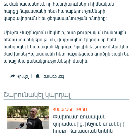
եւ մանրամասնում, որ հանդիպումների հիմնական
ՄԻՋԱԶԳԱՅԻՆ
հարցը Հայաստանի հետ հարաբերությունների
ՄՇԱԿՈՒՅԹ
կարգավորումն է եւ ցեղասպանության խնդիրը։
ՍՊՈՐՏ
Մինչեւ Վաշինգտոն մեկնելը, ըստ թուրքական հանրային
ՄԵԿՆԱԲԱՆՈՒԹՅՈՒՆ
հեռուստաընկերության, վարչապետ էրդողանը երեկ
հանդիպել է նախագահ Աբդուլա Գյուլին եւ շուրջ մեկուկես
ՏՏ ԵՒ ԻՆՏԵՐՆԵՏ
ժամ խոսել Հայաստանի հետ հաշտեցման գործընթացի եւ
ԿՈՐՈՆԱՎԻՐՈՒՍ
առաջիկա բանակցությունների մասին։
ԱՐԽԻՎ
Կիսվել
Հետևեք մեզ
ՏԵՍԱՆՅՈՒԹԵՐ
ԲԱՆԱՎԵՃ
Շարունակել կարդալ
ՁԳՏԵԼՈՎ ԼԱՎԱԳՈՒՅՆԻՆ
ՀԱՍԱՐԱԿՈՒԹՅՈՒՆ
ՓՈԴՔԱՍԹ
Փախուստ ռուսական
զորամասից. ինչու է ռուսների
Հայերեն
հոսքը Հայաստան կրկին