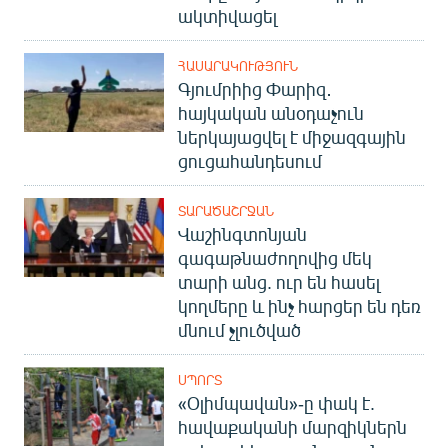
ակտիվացել
English
Русский
ՀԱՍԱՐԱԿՈՒԹՅՈՒՆ
Գյումրիից Փարիզ․
ՀԵՏԵՎԵՔ ՄԵԶ
հայկական անօդաչուն
ներկայացվել է միջազգային
ցուցահանդեսում
ՏԱՐԱԾԱՇՐՋԱՆ
Վաշինգտոնյան
«Ազատության» բոլոր կայքերը
գագաթնաժողովից մեկ
տարի անց. ուր են հասել
կողմերը և ինչ հարցեր են դեռ
մնում չլուծված
ՍՊՈՐՏ
«Օլիմպավան»-ը փակ է.
հավաքականի մարզիկներն