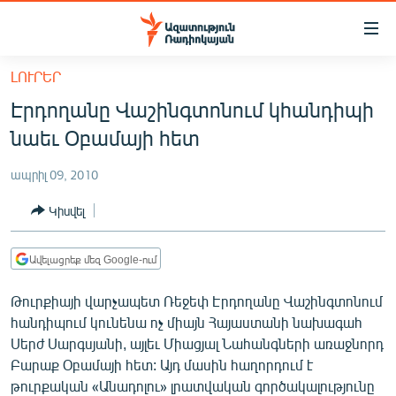
Մատչելիության
հղումներ
Անցնել
ԼՈՒՐԵՐ
հիմնական
ԱԶԱՏՈՒԹՅՈՒՆ TV
Էրդողանը Վաշինգտոնում կհանդիպի
բովանդակությանը
ՀԱՅԱՍՏԱՆ
Անցնել
նաեւ Օբամայի հետ
հիմնական
ՔԱՂԱՔԱԿԱՆ
մենյուին
ապրիլ 09, 2010
ԸՆՏՐՈՒԹՅՈՒՆՆԵՐ 2026
Որոնում
Կիսվել
ԻՐԱՎՈՒՆՔ
ՀԱՍԱՐԱԿՈՒԹՅՈՒՆ
Ավելացրեք մեզ Google-ում
ՏՆՏԵՍՈՒԹՅՈՒՆ
Թուրքիայի վարչապետ Ռեջեփ Էրդողանը Վաշինգտոնում
ՂԱՐԱԲԱՂ
հանդիպում կունենա ոչ միայն Հայաստանի նախագահ
Սերժ Սարգսյանի, այլեւ Միացյալ Նահանգների առաջնորդ
ՊԱՏԵՐԱԶՄԻ 6 ՇԱԲԱԹՆԵՐԸ
Բարաք Օբամայի հետ: Այդ մասին հաղորդում է
ՏԱՐԱԾԱՇՐՋԱՆ
թուրքական «Անադոլու» լրատվական գործակալությունը