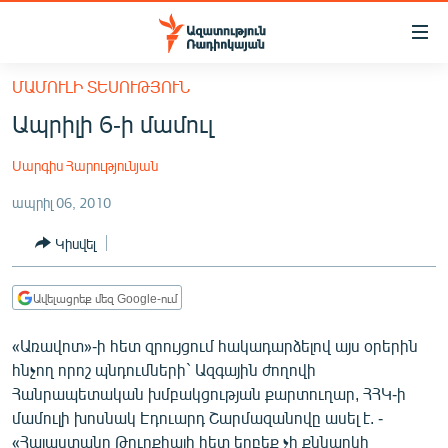
Մատչելիության
հղումներ
Անցնել
ՄԱՄՈՒԼԻ ՏԵՍՈՒԹՅՈՒՆ
հիմնական
ԱԶԱՏՈՒԹՅՈՒՆ TV
Ապրիլի 6-ի մամուլ
բովանդակությանը
ՀԱՅԱՍՏԱՆ
Անցնել
Սարգիս Հարությունյան
հիմնական
ՔԱՂԱՔԱԿԱՆ
մենյուին
ապրիլ 06, 2010
ԸՆՏՐՈՒԹՅՈՒՆՆԵՐ 2026
Որոնում
Կիսվել
ԻՐԱՎՈՒՆՔ
ՀԱՍԱՐԱԿՈՒԹՅՈՒՆ
Ավելացրեք մեզ Google-ում
ՏՆՏԵՍՈՒԹՅՈՒՆ
«Առավոտ»-ի հետ զրույցում հակադարձելով այս օրերին
ՂԱՐԱԲԱՂ
հնչող որոշ պնդումների` Ազգային ժողովի
ՊԱՏԵՐԱԶՄԻ 6 ՇԱԲԱԹՆԵՐԸ
Հանրապետական խմբակցության քարտուղար, ՀՀԿ-ի
մամուլի խոսնակ Էդուարդ Շարմազանովը ասել է. -
ՏԱՐԱԾԱՇՐՋԱՆ
«Հայաստանը Թուրքիայի հետ երբեք չի քննարկի