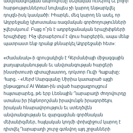
անվտանգության ապհովումը սեփական ուժերով եւ բոլոր
English
հարթություններում նույնպես չի կարող ենթարկվել
դույզն-իսկ կասկածի։ Իհարկե, մեզ կարող են ասել, որ
Русский
Ադրբեջանը կխոստանա ռազմական գործողությունների
չվերսկսում։ Բայց ո՞րն է ադրբեջանական երաշխիքների
ՀԵՏԵՎԵՔ ՄԵԶ
երաշխիքը։ Ինչ վերաբերում է մյուս հարցերին, ապա մենք
պատրաստ ենք դրանք քննարկել Ադրբեջանի հետ»։
«Ժամանակ»-ի զրուցակիցն է Գերմանիայի միջազգային
քաղաքականության եւ անվտանգության հարցերի
ինստիտուտի գիտաշխատող, դոկտոր Ուվի Հալբախը:
«Ազատության» բոլոր կայքերը
Հարց. - «Սերժ Սարգսյանը Սիրիա կատարած այցի
ընթացքում Al Watan-ին տված հարցազրույցում
հայտարարեց, թե երբ Լեռնային Ղարաբաղի ժողովուրդը
ստանա իր ինքնորոշման իրավունքն իրագործելու
իրական հնարավորություն եւ ստեղծվեն
անվտանգության եւ զարգացման գործնական
մեխանիզմներ, հայկական կողմի փոխզիջում կարող է
դիտվել Ղարաբաղի շուրջ գտնվող այդ շրջանների