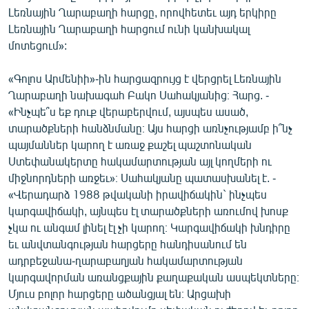
ՄԻՋԱԶԳԱՅԻՆ
Լեռնային Ղարաբաղի հարցը, որովհետեւ այդ երկիրը
Լեռնային Ղարաբաղի հարցում ունի կանխակալ
ՄՇԱԿՈՒՅԹ
մոտեցում»:
ՍՊՈՐՏ
«Գոլոս Արմենիի»-ին հարցազրույց է վերցրել Լեռնային
ՄԵԿՆԱԲԱՆՈՒԹՅՈՒՆ
Ղարաբաղի նախագահ Բակո Սահակյանից։ Հարց. -
ՏՏ ԵՒ ԻՆՏԵՐՆԵՏ
«Ինչպե՞ս եք դուք վերաբերվում, այսպես ասած,
տարածքների հանձնմանը։ Այս հարցի առնչությամբ ի՞նչ
ԿՈՐՈՆԱՎԻՐՈՒՍ
պայմաններ կարող է առաջ քաշել պաշտոնական
ԱՐԽԻՎ
Ստեփանակերտը հակամարտության այլ կողմերի ու
միջնորդների առջեւ»։ Սահակյանը պատասխանել է. -
ՏԵՍԱՆՅՈՒԹԵՐ
«Վերադարձ 1988 թվականի իրավիճակին` ինչպես
ԲԱՆԱՎԵՃ
կարգավիճակի, այնպես էլ տարածքների առումով խոսք
չկա ու անգամ լինել էլ չի կարող։ Կարգավիճակի խնդիրը
ՁԳՏԵԼՈՎ ԼԱՎԱԳՈՒՅՆԻՆ
եւ անվտանգության հարցերը հանդիսանում են
ՓՈԴՔԱՍԹ
ադրբեջանա-ղարաբաղյան հակամարտության
կարգավորման առանցքային քաղաքական ասպեկտները։
Մյուս բոլոր հարցերը ածանցյալ են։ Արցախի
Հայերեն