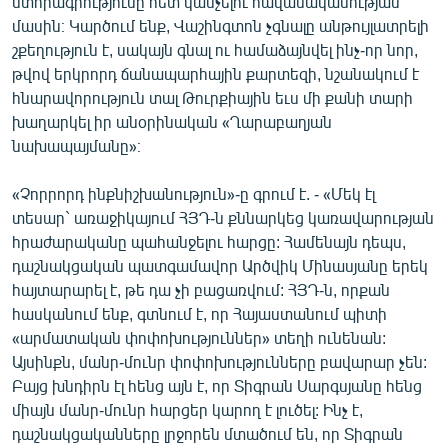
ստորագրությունը հետ կանչելու հավանականության
մասին։ Կարծում ենք, Վաշինգտոն չգնալը անթույլատրելի
շքեղություն է, սակայն գնալ ու համաձայնվել ինչ-որ նոր,
թվով երկրորդ ճանապարհային քարտեզի, նշանակում է
հնարավորություն տալ Թուրքիային եւս մի քանի տարի
խաղարկել իր անօրինական «Ղարաբաղյան
նախապայմանը»։
«Չորրորդ ինքնիշխանություն»-ը գրում է. - «Մեկ էլ
տեսար` առաջիկայում ՀՅԴ-ն քննարկեց կառավարության
հրաժարականը պահանջելու հարցը: Համենայն դեպս,
դաշնակցական պատգամավոր Արծվիկ Մինասյանը երեկ
հայտարարել է, թե դա չի բացառվում: ՀՅԴ-ն, որքան
հասկանում ենք, գտնում է, որ Հայաստանում պիտի
«արմատական փոփոխություններ» տեղի ունենան:
Այսինքն, մանր-մունր փոփոխությունները բավարար չեն:
Բայց խնդիրն էլ հենց այն է, որ Տիգրան Սարգսյանը հենց
միայն մանր-մունր հարցեր կարող է լուծել: Ինչ է,
դաշնակցականները լրջորեն մտածում են, որ Տիգրան