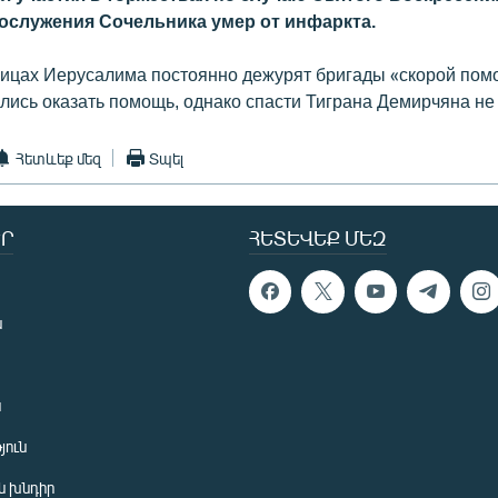
гослужения Сочельника умер от инфаркта.
улицах Иерусалима постоянно дежурят бригады «скорой пом
лись оказать помощь, однако спасти Тиграна Демирчяна не 
Հետևեք մեզ
Տպել
Ր
ՀԵՏԵՎԵՔ ՄԵԶ
ն
ն
յուն
 խնդիր