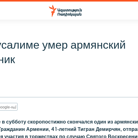
усалиме умер армянский
ник
oogle-ում
 в субботу скоропостижно скончался один из армянск
Гражданин Армении, 41-летний Тигран Демирчян, отпр
я участия в торжествах по случаю Святого Воскресени