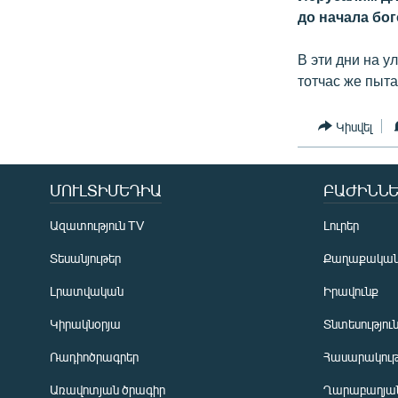
ՄԻՋԱԶԳԱՅԻՆ
до начала бо
ՄՇԱԿՈՒՅԹ
В эти дни на 
ՍՊՈՐՏ
тотчас же пыта
ՄԵԿՆԱԲԱՆՈՒԹՅՈՒՆ
Կիսվել
ՏՏ ԵՒ ԻՆՏԵՐՆԵՏ
ԿՈՐՈՆԱՎԻՐՈՒՍ
ՄՈՒԼՏԻՄԵԴԻԱ
ԲԱԺԻՆՆԵ
ԱՐԽԻՎ
ՏԵՍԱՆՅՈՒԹԵՐ
Ազատություն TV
Լուրեր
ԲԱՆԱՎԵՃ
Տեսանյութեր
Քաղաքակա
ՁԳՏԵԼՈՎ ԼԱՎԱԳՈՒՅՆԻՆ
Լրատվական
Իրավունք
ՓՈԴՔԱՍԹ
Կիրակնօրյա
Տնտեսությու
Ռադիոծրագրեր
Հասարակութ
Առավոտյան ծրագիր
Ղարաբաղյան