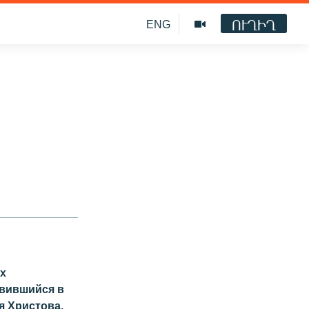
ՈՒՂԻՂ
ENG
их
авившийся в
я Христова,