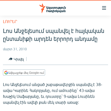
Մատչելիության
հղումներ
Անցնել
ԼՈՒՐԵՐ
հիմնական
ԱԶԱՏՈՒԹՅՈՒՆ TV
Լոս Անջելեսում սպանվել է հայկական
բովանդակությանը
ՀԱՅԱՍՏԱՆ
Անցնել
ընտանիքի արդեն երրորդ անդամը
հիմնական
ՔԱՂԱՔԱԿԱՆ
մենյուին
մարտ 31, 2010
ԸՆՏՐՈՒԹՅՈՒՆՆԵՐ 2026
Որոնում
Կիսվել
ԻՐԱՎՈՒՆՔ
ՀԱՍԱՐԱԿՈՒԹՅՈՒՆ
Ավելացրեք մեզ Google-ում
ՏՆՏԵՍՈՒԹՅՈՒՆ
Լոս Անջելեսում անցած շաբաթավերջին սպանվել է 38-
ՂԱՐԱԲԱՂ
ամյա Կարինե Հակոբյանը, ում ամուսինը` 43-ամյա
Խաչիկ Սաֆարյանը, եւ դուստրը` 9-ամյա Լուսինեն
ՊԱՏԵՐԱԶՄԻ 6 ՇԱԲԱԹՆԵՐԸ
սպանվել էին ավելի քան մեկ տարի առաջ:
ՏԱՐԱԾԱՇՐՋԱՆ