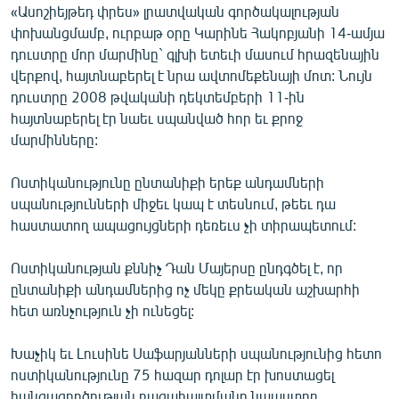
«Ասոշիեյթեդ փրես» լրատվական գործակալության
ՄԻՋԱԶԳԱՅԻՆ
փոխանցմամբ, ուրբաթ օրը Կարինե Հակոբյանի 14-ամյա
ՄՇԱԿՈՒՅԹ
դուստրը մոր մարմինը` գլխի ետեւի մասում հրազենային
վերքով, հայտնաբերել է նրա ավտոմեքենայի մոտ: Նույն
ՍՊՈՐՏ
դուստրը 2008 թվականի դեկտեմբերի 11-ին
ՄԵԿՆԱԲԱՆՈՒԹՅՈՒՆ
հայտնաբերել էր նաեւ սպանված հոր եւ քրոջ
մարմինները:
ՏՏ ԵՒ ԻՆՏԵՐՆԵՏ
ԿՈՐՈՆԱՎԻՐՈՒՍ
Ոստիկանությունը ընտանիքի երեք անդամների
սպանությունների միջեւ կապ է տեսնում, թեեւ դա
ԱՐԽԻՎ
հաստատող ապացույցների դեռեւս չի տիրապետում:
ՏԵՍԱՆՅՈՒԹԵՐ
Ոստիկանության քննիչ Դան Մայերսը ընդգծել է, որ
ԲԱՆԱՎԵՃ
ընտանիքի անդամներից ոչ մեկը քրեական աշխարհի
ՁԳՏԵԼՈՎ ԼԱՎԱԳՈՒՅՆԻՆ
հետ առնչություն չի ունեցել:
ՓՈԴՔԱՍԹ
Խաչիկ եւ Լուսինե Սաֆարյանների սպանությունից հետո
ոստիկանությունը 75 հազար դոլար էր խոստացել
Հայերեն
հանցագործության բացահայտմանը նպաստող