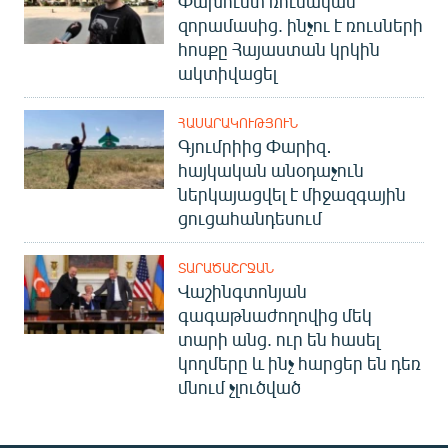
Փախուստ ռուսական
զորամասից. ինչու է ռուսների
հոսքը Հայաստան կրկին
ակտիվացել
ՀԱՍԱՐԱԿՈՒԹՅՈՒՆ
Գյումրիից Փարիզ․
հայկական անօդաչուն
ներկայացվել է միջազգային
ցուցահանդեսում
ՏԱՐԱԾԱՇՐՋԱՆ
Վաշինգտոնյան
գագաթնաժողովից մեկ
տարի անց. ուր են հասել
կողմերը և ինչ հարցեր են դեռ
մնում չլուծված