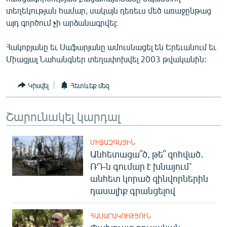
English
տեղեկության համար, սակայն դեռեւս մեծ առաջընթաց
այդ գործում չի արձանագրվել:
Русский
Հակոբյանը եւ Սաֆարյանը ամուսնացել են Երեւանում եւ
ՀԵՏԵՎԵՔ ՄԵԶ
Միացյալ Նահանգներ տեղափոխվել 2003 թվականին:
Կիսվել
Հետևեք մեզ
Շարունակել կարդալ
«Ազատության» բոլոր կայքերը
ՄԻՋԱԶԳԱՅԻՆ
Անհետացա՞ծ, թե՞ զոհված․
ՌԴ-ն գումար է խնայում՝
անհետ կորած զինվորներին
դասալիք գրանցելով
ՀԱՍԱՐԱԿՈՒԹՅՈՒՆ