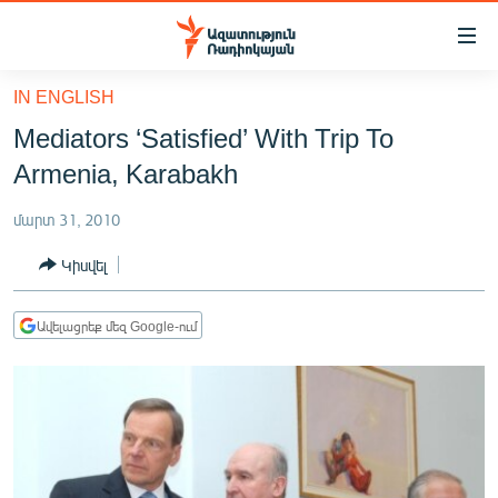
Մատչելիության
հղումներ
Անցնել
IN ENGLISH
հիմնական
ԱԶԱՏՈՒԹՅՈՒՆ TV
Mediators ‘Satisfied’ With Trip To
բովանդակությանը
ՀԱՅԱՍՏԱՆ
Անցնել
Armenia, Karabakh
հիմնական
ՔԱՂԱՔԱԿԱՆ
մենյուին
մարտ 31, 2010
ԸՆՏՐՈՒԹՅՈՒՆՆԵՐ 2026
Որոնում
Կիսվել
ԻՐԱՎՈՒՆՔ
ՀԱՍԱՐԱԿՈՒԹՅՈՒՆ
Ավելացրեք մեզ Google-ում
ՏՆՏԵՍՈՒԹՅՈՒՆ
ՂԱՐԱԲԱՂ
ՊԱՏԵՐԱԶՄԻ 6 ՇԱԲԱԹՆԵՐԸ
ՏԱՐԱԾԱՇՐՋԱՆ