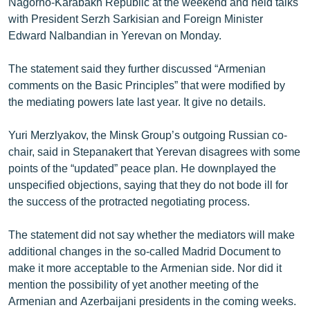
Nagorno-Karabakh Republic at the weekend and held talks
English
with President Serzh Sarkisian and Foreign Minister
Edward Nalbandian in Yerevan on Monday.
Русский
The statement said they further discussed “Armenian
ՀԵՏԵՎԵՔ ՄԵԶ
comments on the Basic Principles” that were modified by
the mediating powers late last year. It give no details.
Yuri Merzlyakov, the Minsk Group’s outgoing Russian co-
chair, said in Stepanakert that Yerevan disagrees with some
points of the “updated” peace plan. He downplayed the
«Ազատության» բոլոր կայքերը
unspecified objections, saying that they do not bode ill for
the success of the protracted negotiating process.
The statement did not say whether the mediators will make
additional changes in the so-called Madrid Document to
make it more acceptable to the Armenian side. Nor did it
mention the possibility of yet another meeting of the
Armenian and Azerbaijani presidents in the coming weeks.