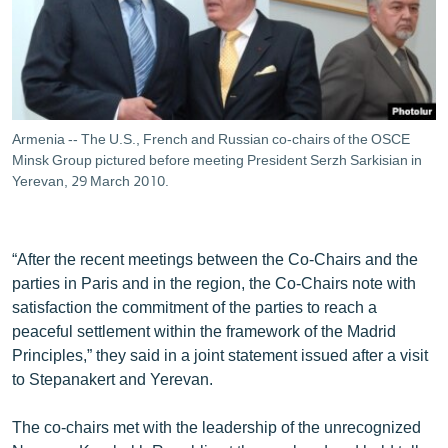
ՄԻՋԱԶԳԱՅԻՆ
ՄՇԱԿՈՒՅԹ
ՍՊՈՐՏ
ՄԵԿՆԱԲԱՆՈՒԹՅՈՒՆ
Armenia -- The U.S., French and Russian co-chairs of the OSCE
Minsk Group pictured before meeting President Serzh Sarkisian in
ՏՏ ԵՒ ԻՆՏԵՐՆԵՏ
Yerevan, 29 March 2010.
ԿՈՐՈՆԱՎԻՐՈՒՍ
ԱՐԽԻՎ
“After the recent meetings between the Co-Chairs and the
ՏԵՍԱՆՅՈՒԹԵՐ
parties in Paris and in the region, the Co-Chairs note with
ԲԱՆԱՎԵՃ
satisfaction the commitment of the parties to reach a
peaceful settlement within the framework of the Madrid
ՁԳՏԵԼՈՎ ԼԱՎԱԳՈՒՅՆԻՆ
Principles,” they said in a joint statement issued after a visit
ՓՈԴՔԱՍԹ
to Stepanakert and Yerevan.
The co-chairs met with the leadership of the unrecognized
Հայերեն