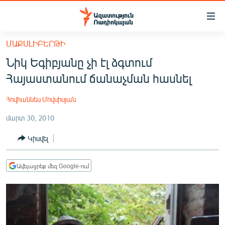
Մատչելիության
հղումներ
Անցնել
ՄԱՔՍԼԻԲԵՐԹԻ
հիմնական
ԱԶԱՏՈՒԹՅՈՒՆ TV
Նիկ Եգիբյանը չի էլ ձգտում
բովանդակությանը
ՀԱՅԱՍՏԱՆ
Անցնել
Հայաստանում ճանաչման հասնել
հիմնական
ՔԱՂԱՔԱԿԱՆ
մենյուին
Հովհաննես Մովսիսյան
ԸՆՏՐՈՒԹՅՈՒՆՆԵՐ 2026
Որոնում
մարտ 30, 2010
ԻՐԱՎՈՒՆՔ
Կիսվել
ՀԱՍԱՐԱԿՈՒԹՅՈՒՆ
ՏՆՏԵՍՈՒԹՅՈՒՆ
Ավելացրեք մեզ Google-ում
ՂԱՐԱԲԱՂ
ՊԱՏԵՐԱԶՄԻ 6 ՇԱԲԱԹՆԵՐԸ
ՏԱՐԱԾԱՇՐՋԱՆ