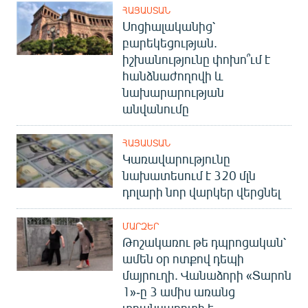
ՀԱՅԱՍՏԱՆ
Սոցիալականից՝
բարեկեցության.
իշխանությունը փոխո՞ւմ է
հանձնաժողովի և
նախարարության
անվանումը
ՀԱՅԱՍՏԱՆ
Կառավարությունը
նախատեսում է 320 մլն
դոլարի նոր վարկեր վերցնել
ՄԱՐԶԵՐ
Թոշակառու թե դպրոցական՝
ամեն օր ոտքով դեպի
մայրուղի. Վանաձորի «Տարոն
1»-ը 3 ամիս առանց
տրանսպորտի է