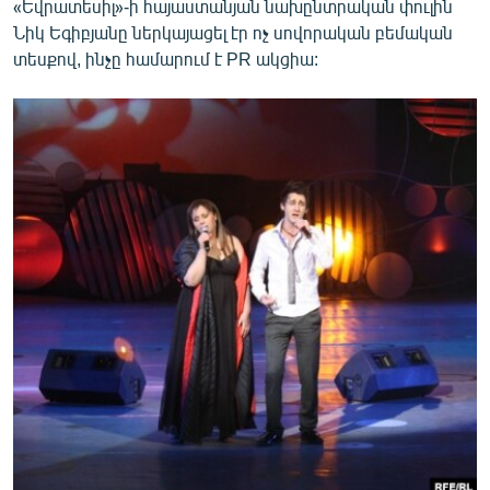
«Եվրատեսիլ»-ի հայաստանյան նախընտրական փուլին
Նիկ Եգիբյանը ներկայացել էր ոչ սովորական բեմական
տեսքով, ինչը համարում է PR ակցիա: