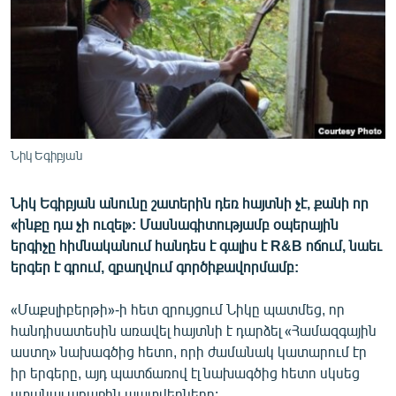
ՄԻՋԱԶԳԱՅԻՆ
ՄՇԱԿՈՒՅԹ
ՍՊՈՐՏ
ՄԵԿՆԱԲԱՆՈՒԹՅՈՒՆ
ՏՏ ԵՒ ԻՆՏԵՐՆԵՏ
Նիկ Եգիբյան
ԿՈՐՈՆԱՎԻՐՈՒՍ
Նիկ Եգիբյան անունը շատերին դեռ հայտնի չէ, քանի որ
ԱՐԽԻՎ
«ինքը դա չի ուզել»: Մասնագիտությամբ օպերային
ՏԵՍԱՆՅՈՒԹԵՐ
երգիչը հիմնականում հանդես է գալիս է R&B ոճում, նաեւ
երգեր է գրում, զբաղվում գործիքավորմամբ:
ԲԱՆԱՎԵՃ
ՁԳՏԵԼՈՎ ԼԱՎԱԳՈՒՅՆԻՆ
«Մաքսլիբերթի»-ի հետ զրույցում Նիկը պատմեց, որ
հանդիսատեսին առավել հայտնի է դարձել «Համազգային
ՓՈԴՔԱՍԹ
աստղ» նախագծից հետո, որի ժամանակ կատարում էր
իր երգերը, այդ պատճառով էլ նախագծից հետո սկսեց
Հայերեն
ստանալ առաջին պատվերները: