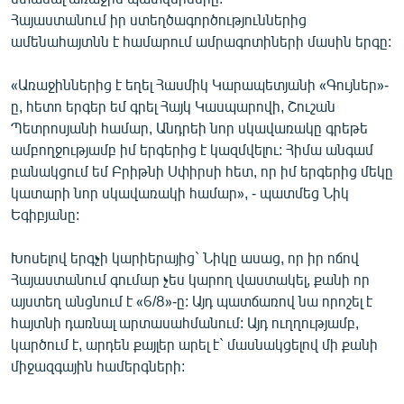
English
Հայաստանում իր ստեղծագործություններից
ամենահայտնն է համարում ամրագոտիների մասին երգը:
Русский
«Առաջիններից է եղել Հասմիկ Կարապետյանի «Գույներ»-
ՀԵՏԵՎԵՔ ՄԵԶ
ը, հետո երգեր եմ գրել Հայկ Կասպարովի, Շուշան
Պետրոսյանի համար, Անդրեի նոր սկավառակը գրեթե
ամբողջությամբ իմ երգերից է կազմվելու: Հիմա անգամ
բանակցում եմ Բրիթնի Սփիրսի հետ, որ իմ երգերից մեկը
կատարի նոր սկավառակի համար», - պատմեց Նիկ
Եգիբյանը:
«Ազատության» բոլոր կայքերը
Խոսելով երգչի կարիերայից` Նիկը ասաց, որ իր ոճով
Հայաստանում գումար չես կարող վաստակել, քանի որ
այստեղ անցնում է «6/8»-ը: Այդ պատճառով նա որոշել է
հայտնի դառնալ արտասահմանում: Այդ ուղղությամբ,
կարծում է, արդեն քայլեր արել է` մասնակցելով մի քանի
միջազգային համերգների: