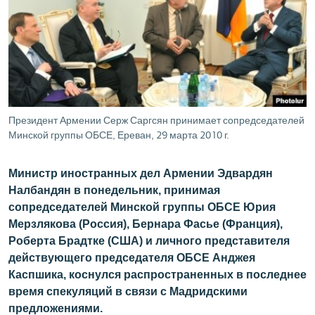
ՄԻՋԱԶԳԱՅԻՆ
ՄՇԱԿՈՒՅԹ
ՍՊՈՐՏ
ՄԵԿՆԱԲԱՆՈՒԹՅՈՒՆ
ՏՏ ԵՒ ԻՆՏԵՐՆԵՏ
Президент Армении Серж Саргсян принимает сопредседателей
Минской группы ОБСЕ, Ереван, 29 марта 2010 г.
ԿՈՐՈՆԱՎԻՐՈՒՍ
ԱՐԽԻՎ
Министр иностранных дел Армении Эдвардян
ՏԵՍԱՆՅՈՒԹԵՐ
Налбандян в понедельник, принимая
сопредседателей Минской группы ОБСЕ Юрия
ԲԱՆԱՎԵՃ
Мерзлякова (Россия), Бернара Фасье (Франция),
ՁԳՏԵԼՈՎ ԼԱՎԱԳՈՒՅՆԻՆ
Роберта Брадтке (США) и личного представителя
действующего председателя ОБСЕ Анджея
ՓՈԴՔԱՍԹ
Каспшика, коснулся распространенных в последнее
время спекуляций в связи с Мадридскими
Հայերեն
предложениями.