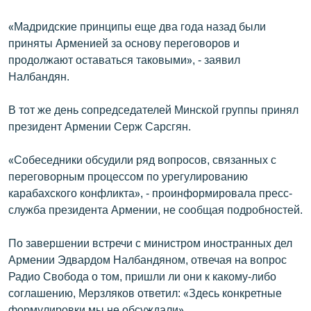
English
«Мадридские принципы еще два года назад были
Русский
приняты Арменией за основу переговоров и
продолжают оставаться таковыми», - заявил
ՀԵՏԵՎԵՔ ՄԵԶ
Налбандян.
В тот же день сопредседателей Минской группы принял
президент Армении Серж Сарсгян.
«Собеседники обсудили ряд вопросов, связанных с
«Ազատության» բոլոր կայքերը
переговорным процессом по урегулированию
карабахского конфликта», - проинформировала пресс-
служба президента Армении, не сообщая подробностей.
По завершении встречи с министром иностранных дел
Армении Эдвардом Налбандяном, отвечая на вопрос
Радио Свобода о том, пришли ли они к какому-либо
соглашению, Мерзляков ответил: «Здесь конкретные
формулировки мы не обсуждали».