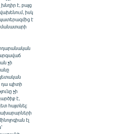
 խնդիր է, բայց
 վախենում, իսկ
ե պատերազմից է
հրամանատարի
րհրդարանական
Բարգավաճ
ան չի
յանը
լ պետական
ր դա պիտի
ունը չի
կարծիք է,
ետ հայտնել:
: Նախարարների
ինոլոգիան էլ
՝