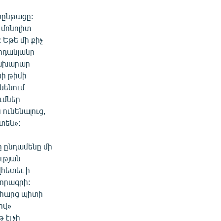
ծընթացը:
 մոնոլիտ
 Եթե մի քիչ
արդանյանը
նախարար
նի թիմի
ւնենում
ւմներ
 ունենալուց,
տեն»:
ը ընդամենը մի
ւթյան
վհետեւ ի
տորագրի:
լ հարց պիտի
ով»
 էլ չի