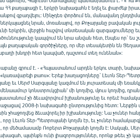
 աթոռին, Գալուստ Սահակյանը պատասխանում է. - «Դա Ք
Նա ՀՀ քաղաքացի է, երկրի նախագահն է եղել եւ լիարժեք իրավ
նքով զբաղվելու: Մինչդեռ փորձում են, մանավանդ ընդդիմա
 ներկայացնել նրան, մոռանալով, որ Քոչարյանը բավական լու
ունի երկրին, վերջին հաշվով տնտեսական զարգացումները 
ծունեությունը կապվում են նրա անվան հետ, էնպես որ` ես
 այն քաղաքական գործիչները, որ մեր տեսակետին են Ցեղաս
աբաղի խնդրի հետ կապված, դաշտում տեղ ունենան»:
եկնաբանը գրում է. - «Հայաստանում արդեն երկու տարի, նախ
է «կառավարելի քաոս»: Երեք խաղացողները` Լեւոն Տեր-Պետր
անը եւ Սերժ Սարգսյանը կազմում են յուրատեսակ մի եռանկյ
մենաամուր կոնստրուկցիան՝ մի կողմից, մյուս կողմից, դրան
ստանում չի ձեւավորվում իշխանությունը եւ որեւէ համակա
աջացավ 2008-ի նախագահի ընտրությունից հետո: Ներքին
ին չհաջողվեց ձեւավորել իր իշխանությունը: Նա չուներ հան
, որը Լեւոն Տեր-Պետրոսյանի կողմն էր, եւ չուներ համակարգ
, որ մեծամասամբ Ռոբերտ Քոչարյանի կողմն է: Սակայն, Սե
ախագահ, այսինքն ունի լիազորություններ, որոնք թեեւ չի կ