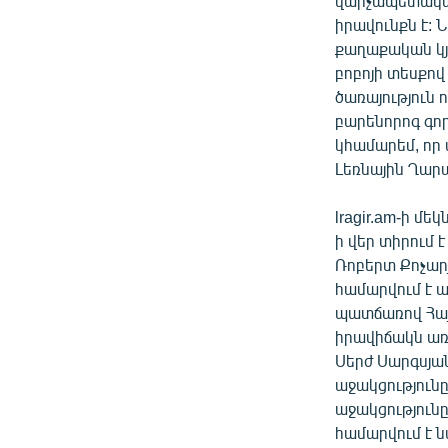
վարչապետական
իրավունքն է: 
քաղաքական կյա
բոբոյի տեսքով
ծառայություն 
բարենորոգ գոր
կհամարեմ, որ
Լեռնային Ղար
lragir.am-ի մ
ի վեր տիրում 
Ռոբերտ Քոչարյ
համարվում է ա
պատճառով Հայա
իրավիճակն առ
Սերժ Սարգսյան
աջակցությունը
աջակցությունը
համարվում է ն