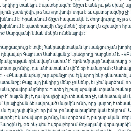
 երկիրը տանելու է պատերազմի: Ճիշտ է անելու, թե սխալ՝ այլ
յուն չստեղծվի, թե նա «դուխով» տղա է եւ պատերազմից չի
խենում է: Իրականում ճիշտ հակառակն է. ժողովուրդը ոչ թ
 վախենում է պատերազմի մեջ մտնել՝ գերագույն գլխավոր 
ժ Սարգսյանի նման մեկին ունենալով»:
 հարցազրույց է տվել Հանրապետական կուսակցության խո
 ղեկավար Գալուստ Սահակյանը: Լրագրողը հարցնում է. - «
բակցության ղեկավարն ասում է` էկոնոմիկայի նախարարը բ
տեսությունից, դա անհատական վե՞ճ եք համարում»: Սահակ
. - «Բնականաբար յուրաքանչյուրս էլ կարող ենք գնահատե
ատանքը: Բայց այդ խնդիրը մենք չունենք, եւ չեմ կարծում, ո
ան վիրավորանքների: Էստեղ էլ քաղաքական տրամաբանությ
իք է` հայտնվել է, դա կոալիցիայի տեսակետ չէ, անհատական 
` կոալիցիան ձեւավորված մարմին ունի, որը կարող է տեսակ
ւմս էլ այդպիսին չէ, որ իմ ու քո նախարարներ կան երկրում
վորել է կառավարությունը, նա գործում է, քաղաքական տերմ
 Հարցին էլ, թե ինչպես է վերաբերում Քոչարյանի վերադարձին