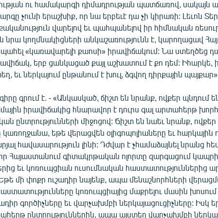
րության ու համակարգի դիմադրության պատճառով, սակայն ա
կարգը չունի երաշխիք, որ նա երբեւէ դա չի կիրառի: Լեւոն Տ
ականություն վարելով եւ պահպանելով իր հիմնական ռեսուր
ն նրա կողմնակիցների անկաշառությունն է, կարողացավ Հ
ը պահել «կառավարելի քաոսի» իրավիճակում: Նա ստեղծեց 
ավիճակ, երբ ցանկացած քայլ աշխատում է քո դեմ: Իհարկե, ի
ղ, եւ ներկայում ընթանում է խուլ, ձգվող դիրքային պայքար»
իրը գրում է. - «Անկասկած, ճիշտ են նրանք, ովքեր պնդում են
մային իրավիճակից հնարավոր է դուրս գալ արտահերթ խո
ն ընտրությունների միջոցով: Ճիշտ են նաեւ նրանք, ովքեր 
 կառողջանա, եթե վերացվեն օլիգոպոլիաները եւ հարկային 
յալ հավասարություն լինի: Դժվար է չհամաձայնել նրանց հե
 որ Հայաստանում գիտակրթական ոլորտը զարգացում կապ
րից եւ կոռուպցիան ուսումնական հաստատություններից 
 Եթե մի փոքր ուշադիր նայենք, ապա մենաշնորհների վերացմ
աստատությունները կոռուպցիայից մաքրելու մասին խոսում
մադիր գործիչները եւ վարչախմբի ներկայացուցիչները: Իսկ ե
տահերթ ընտրություններին, ապա այստեղ վարչախմբի ներկա