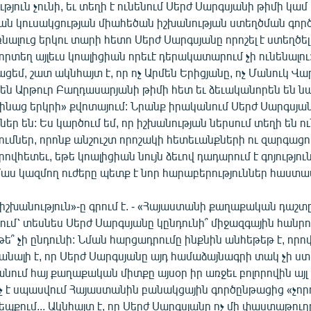
թյուն չունի, եւ տեղի է ունենում Սերժ Սարգսյանի թիմի կամ
 կուսակցության միահեծան իշխանության ստեղծման գոր
լուց երկու տարի հետո Սերժ Սարգսյանը որոշել է ստեղծել
 որտեղ այլեւս կոալիցիան որեւէ դերակատարում չի ունենալու:
ցեմ, շատ ակնհայտ է, որ ոչ Արմեն Երիցյանը, ոչ Մանուկ Վ
ւնեն Արթուր Բաղդասարյանի թիմի հետ եւ ձեւականորեն են 
ինաց երկրի» քվոտայում: Նրանք իրականում Սերժ Սարգսյա
ներ են: Ես կարծում եմ, որ իշխանության ներսում տեղի են ո
ւմներ, որոնք անշուշտ որոշակի հետեւանքների ու զարգացո
ովհետեւ, եթե կոալիցիան նույն ձեւով դադարում է գոյություն
մաս կազմող ուժերը պետք է նոր հարաբերություններ հաստա
իշխանություն»-ը գրում է. - «Հայաստանի քաղաքական դաշտ
ում՝ տեսնես Սերժ Սարգսյանը կընդունի՞ միջազգային հանրո
ե՞ չի ընդունի: Նման հարցադրումը ինքնին անհեթեթ է, որո
նալի է, որ Սերժ Սարգսյանը այդ համաձայնագրի տակ չի ս
անում հայ քաղաքական միտքը այսօր իր առջեւ բոլորովին այ
ի՞նչ է սպասվում Հայաստանին բանակցային գործընթացից «չոր
եպքում... Ակնհայտ է, որ Սերժ Սարգսյանը ոչ մի փաստաթուղթ