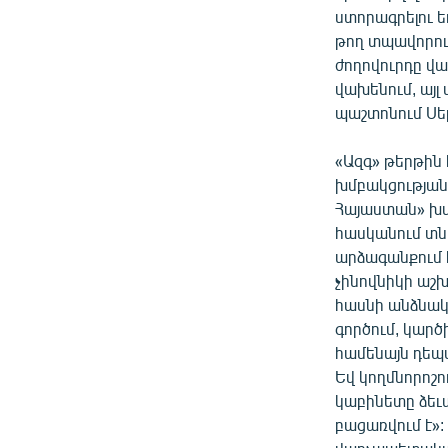
ստորագրելու եւ
թող տպավորութ
ժողովուրդը վա
վախենում, այլ
պաշտոնում Սեր
«Ազգ» թերթին
խմբակցության
Հայաստան» խմ
հասկանում տն
արձագանքում է
չինովնիկի աշխ
հասնի անձնակ
գործում, կարծ
համենայն դեպս
Եվ կողմնորոշո
կաբինետը ձեւա
բացառվում է»: