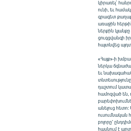
կիրառել` հան
ունի, եւ համա
գրագետ քաղաք
առաջին հերթի
ներքին կյանք
ցուգցվանգի իր
հայտնվեց այդտե
«Հայք»-ի խմբագ
ներկա ճգնաժա
եւ նախագահակա
տնտեսությունը
դաշտում կատար
համոզված են,
բարեփոխումնե
անելուց հետո:
ուսումնական հ
բոլորը՝ ընդդի
հասնում է ար