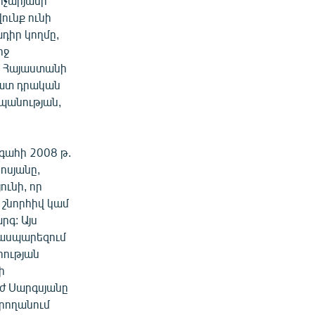
ոչարյանի
ունք ունի
դիր կողմը,
րջ
եւ Հայաստանի
 շատ դրական
պանության,
ագահի 2008 թ.
ոսյանը,
ունի, որ
 շնորհիվ կամ
րգ: Այս
 ասպարեզում
րության
ի
րժ Սարգսյանը
արողանում