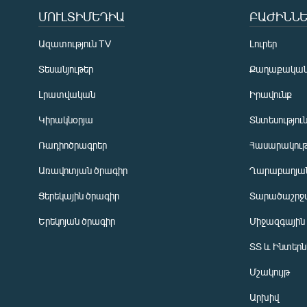
ՄՈՒԼՏԻՄԵԴԻԱ
ԲԱԺԻՆՆԵ
Ազատություն TV
Լուրեր
Տեսանյութեր
Քաղաքակա
Լրատվական
Իրավունք
Կիրակնօրյա
Տնտեսությու
Ռադիոծրագրեր
Հասարակութ
Առավոտյան ծրագիր
Ղարաբաղյան
Ցերեկային ծրագիր
Տարածաշրջ
Հայերեն
Երեկոյան ծրագիր
Միջազգային
English
ՏՏ և Ինտեր
Русский
Մշակույթ
ՀԵՏԵՎԵՔ ՄԵԶ
Արխիվ