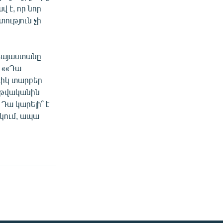
վ է, որ նոր
ություն չի
 Հայաստանը
 ««Դա
դիկ տարբեր
9 թվականին
Դա կարելի՞ է
նկում, ապա