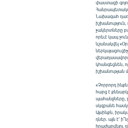
ՄԻՋԱԶԳԱՅԻՆ
փաստացի գոյու
Հանրապետական
ՄՇԱԿՈՒՅԹ
Նախագահ դառնա
ՍՊՈՐՏ
իշխանություն,
չակերտները բա
ՄԵԿՆԱԲԱՆՈՒԹՅՈՒՆ
որեւէ կապ չո
ՏՏ ԵՒ ԻՆՏԵՐՆԵՏ
նշանակվել «Օր
ներկայացուցիչ
ԿՈՐՈՆԱՎԻՐՈՒՍ
վերադասավորո
ԱՐԽԻՎ
կհանգեցնեն, որ
իշխանության 
ՏԵՍԱՆՅՈՒԹԵՐ
ԲԱՆԱՎԵՃ
«Չորրորդ ինքն
հարց է քննարկ
ՁԳՏԵԼՈՎ ԼԱՎԱԳՈՒՅՆԻՆ
պահանջները, թ
ՓՈԴՔԱՍԹ
սկզբանե հասկա
Այսինքն, իրակ
դներ. այն է՝ 
հրաժարվելու դ