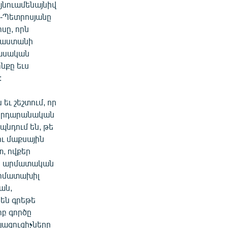
յնուամենայնիվ
եր-Պետրոսյանը
սը, որն
այաստանի
դասական
նքը եւս
:
 եւ շեշտում, որ
րհրդարանական
պնդում են, թե
ու մաքսային
տ, ովքեր
րի արմատական
արմատախիլ
ան,
 են գրեթե
րբ գործը
յացուցիչները