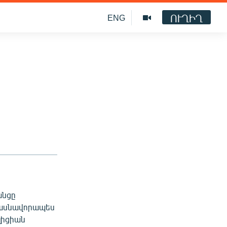
ՈՒՂԻՂ
ENG
անցը
 մասնավորապես
լիցիան