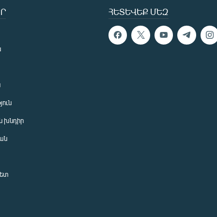
Ր
ՀԵՏԵՎԵՔ ՄԵԶ
ն
ն
յուն
 խնդիր
ան
նետ