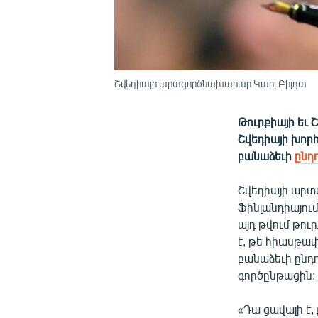
Շվեդիայի արտգործնախարար Կարլ Բիլդտ
Թուրքիայի եւ
Շվեդիայի խոր
բանաձեւի
ընդ
Շվեդիայի արտ
Ֆինլանդիայու
այդ թվում թու
է, թե հիասթափ
բանաձեւի ընդո
գործընթացին:
«Դա ցավալի է,