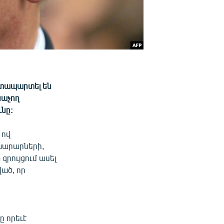
ատապարտել են
նաչող
ւնը:
 ով
ախարարների,
զրույցում ասել
ած, որ
ն
ը որեւէ