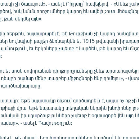
կի չի ծառայում», - ասել է Բիլդտը` հավելելով. - «Մենք շ
ծով, իսկ նման որոշումները կարող են ավելի շուտ մեծացնել
, քան մեղմել այն»:
 իր հերթին, հայտարարել է, թե Թուրքիան չի կարող հանգիստ 
ններ նույնպիսի քայլեր ձեռնարկեն եւ 1915 թվականի իրադար
անություն, եւ երկրները չպետք է կարծեն, թե կարող են ճնշ
:
ելու եւ սոսկ սովորական դիրքորոշումները չենք արտահայտելո
 դեպքի համար մենք տարբեր միջոցների ենք դիմելու», - վստ
րտգործնախարարը:
պատակը: Եթե նպատակը ճնշում գործադրելն է, ապա ոչ ոք չի 
րքիայի վրա: Եթե նպատակը տեղական ներքին խնդիրներ լուծ
տմական իրադարձությունները չպետք է օգտագործվեն այդ ն
մար», - ասել է Դավութօղլուն:
դել է, թե սխալ է, երբ խորհրդարանները կարծում են, որ պ