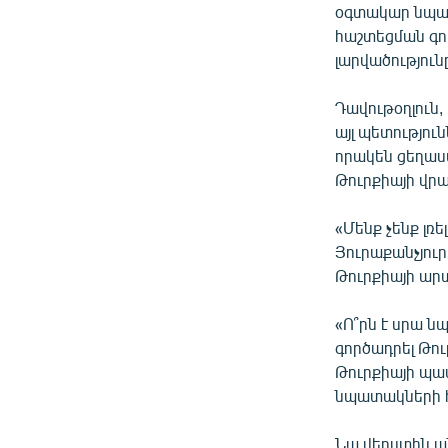
օգտակար նպատա
հաշտեցման գոր
լարվածությունը
Դավութօղլուն,
այլ պետությու
որակեն ցեղասպ
Թուրքիայի վրա
«Մենք չենք լռ
Յուրաքանչյուր
Թուրքիայի ա
«Ո՞րն է սրա ն
գործադրել Թու
Թուրքիայի պա
նպատակների հա
Նա վերստին պն