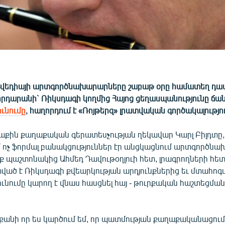
 Շվեդիայի արտգործնախարարները շաբաթ օրը համատեղ դ
հրդարանի` Ռիկսդագի կողմից Հայոց ցեղասպանությունը ճա
ունումը
, հաղորդում է «Ռոյթերզ» լրատվական գործակալությո
աքին քաղաքական գերատեսչության ղեկավար Կարլ Բիլդտը,
մ ոչ ֆորմալ բանակցություններ էր անցկացնում արտգործն
րք պաշտոնակից Ահմեդ Դավութօղլուի հետ, լրագրողների հետ 
ված է Ռիկսդագի քվեարկության արդյունքներից եւ մտահոգվ
ւնումը կարող է վնաս հասցնել հայ - թուրքական հաշտեցմա
 քանի որ ես կարծում եմ, որ պատմության քաղաքականացում