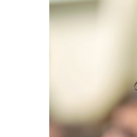
ՄԻՋԱԶԳԱՅԻՆ
ՄՇԱԿՈՒՅԹ
ՍՊՈՐՏ
ՄԵԿՆԱԲԱՆՈՒԹՅՈՒՆ
ՏՏ ԵՒ ԻՆՏԵՐՆԵՏ
ԿՈՐՈՆԱՎԻՐՈՒՍ
ԱՐԽԻՎ
ՏԵՍԱՆՅՈՒԹԵՐ
ԲԱՆԱՎԵՃ
ՁԳՏԵԼՈՎ ԼԱՎԱԳՈՒՅՆԻՆ
ՓՈԴՔԱՍԹ