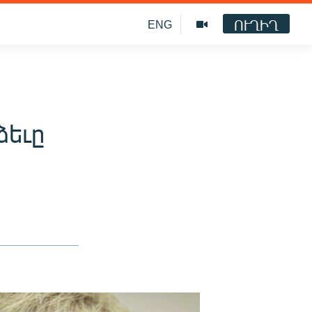
ՈՒՂԻՂ
ENG
ձեւը