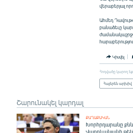
վերաբերյալ որ
Ահմեդ Դավութօ
բանաձեւը կար
ժամանակաշրջա
հարաբերությո
Կիսվել
Հոդվածը կարող եք
Հայերեն արխիվ
Շարունակել կարդալ
ՔԱՂԱՔԱԿԱՆ
Խորհրդարանը քնն
Վարդևանյանի թեկ