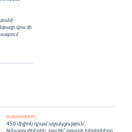
դարանի
ընթացի վրա մի
անագրում
ՏՆՏԵՍՈՒԹՅՈՒՆ
450 միլիոն դրամ աջակցություն՝
ձկնաբույծներին. կլուծի՞ ոլորտի խնդիրները