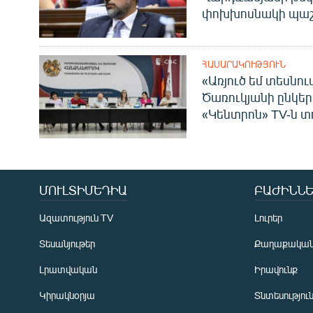
փոխխոսնակի պաշ
ՀԱՍԱՐԱԿՈՒԹՅՈՒՆ
«Առյուծ եմ տեսնու
Ծառուկյանի ընկեր
«Կենտրոն» TV-ն տ
ՄՈՒԼՏԻՄԵԴԻԱ
ԲԱԺԻՆՆԵ
Ազատություն TV
Լուրեր
Տեսանյութեր
Քաղաքակա
Լրատվական
Իրավունք
Կիրակնօրյա
Տնտեսությու