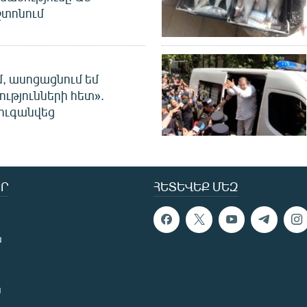
տոնում
մ, ասոցացնում եմ
ությունների հետ».
ուգանվեց
Ր
ՀԵՏԵՎԵՔ ՄԵԶ
ն
ն