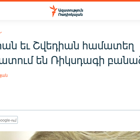
Ն
իան եւ Շվեդիան համատեղ
ատում են Ռիկսդագի բանա
սյան
oogle-ում