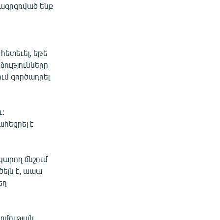
ահագրգռված ենք
հետեւել, եթե
ձությունները
ում գործադրել
ւ:
ահեցրել է
կարող ճնշում
ելն է, ապա
եղ
ատմության