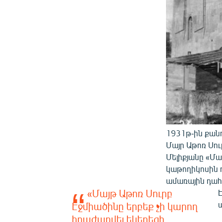
1931թ-ին քան
Մայր Աթոռ Սո
Մելիքյանը «Մ
կաթողիկոսին ո
ամառային դահլ
«Մայթ Աթոռ Սուրբ
Էջմիածինը երբեք չի կարող
հրաժարվել եկեղեցի