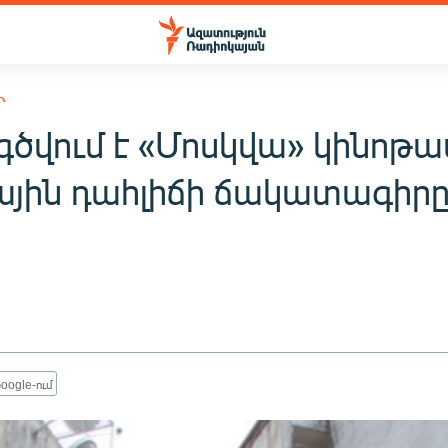
Ի
գծվում է «Մոսկվա» կինոթ
յին դահլիճի ճակատագիր
oogle-ում