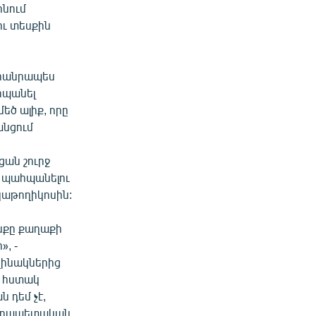
ինում
ու տեսքին
դհանրապես
հպանել
եծ ալիք, որը
անցում
ցան շուրջ
ը պահպանելու
կաթողիկոսին:
ւնքը քաղաքի
», -
ղինակներից
ք հստակ
ն դեմ չէ,
տարապետական