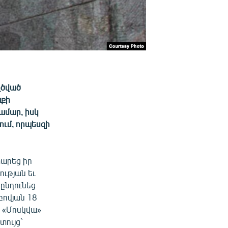
ղծված
աքի
ամար, իսկ
ում, որպեսզի
արեց իր
ության եւ
ընդունեց
բովյան 18
 «Մոսկվա»
ույց`