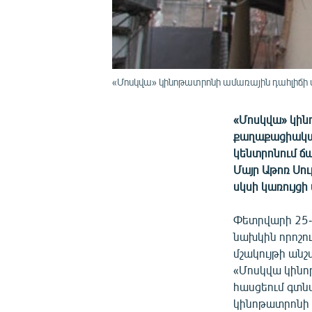
«Մոսկվա» կինոթատրոնի ամառային դահլիճի 
«Մոսկվա» կին
քաղաքացիական
կենտրոնում ճ
Մայր Աթոռ Սո
սկսի կառույցի
Փետրվարի 25-
նախկին որոշու
մշակույթի ան
«Մոսկվա կինո
հասցեում գտն
կինոթատրոնի 