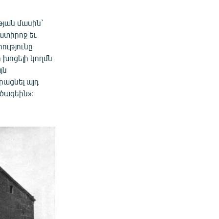
յան մասին`
ատիրոջ եւ
ությունը
ի խոցելի կողմն
յն
րացնել այդ
չծագեին»: