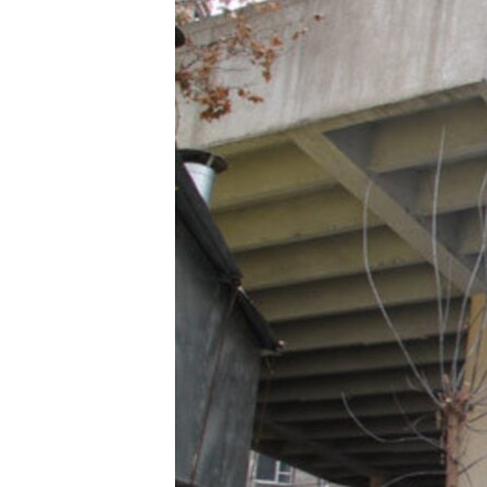
ՄԻՋԱԶԳԱՅԻՆ
ՄՇԱԿՈՒՅԹ
ՍՊՈՐՏ
ՄԵԿՆԱԲԱՆՈՒԹՅՈՒՆ
ՏՏ ԵՒ ԻՆՏԵՐՆԵՏ
ԿՈՐՈՆԱՎԻՐՈՒՍ
ԱՐԽԻՎ
ՏԵՍԱՆՅՈՒԹԵՐ
ԲԱՆԱՎԵՃ
ՁԳՏԵԼՈՎ ԼԱՎԱԳՈՒՅՆԻՆ
ՓՈԴՔԱՍԹ