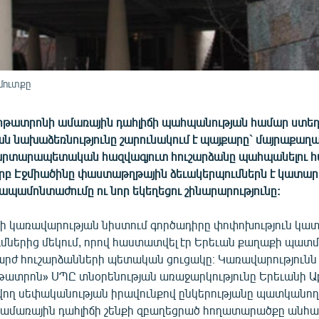
մուտքը
ոթատրոնի ամառային դահլիճի պահպանության համար ստե
 նախաձեռնությունը շարունակում է պայքարը` մայրաքաղ
արտարապետական հազվագյուտ հուշարձանը պահպանելու հ
ւրբ Էջմիածինը փաստաթղթային ձեւակերպումներն է կատար
 ապամոնտաժումը ու նոր եկեղեցու շինարարությունը:
ի կառավարության նիստում գործադիրը փոփոխություն կատ
մներից մեկում, որով հաստատվել էր Երեւան քաղաքի պատմ
շարժ հուշարձանների պետական ցուցակը։ Կառավարությունն 
թատրոն» ՍՊԸ տնօրենության առաջարկությունը Երեւանի Ա
վող սեփականության իրավունքով ընկերությանը պատկանող
ամառային դահլիճի շենքի զբաղեցրած հողատարածքը անհատ