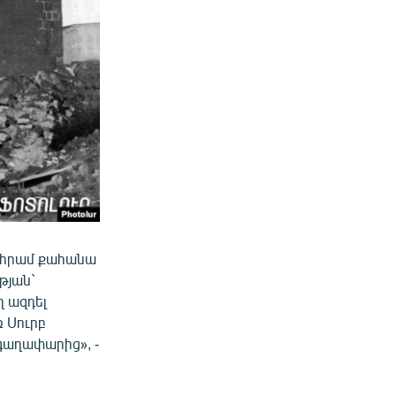
ահրամ քահանա
թյան`
ղ ազդել
ռ Սուրբ
գաղափարից», -