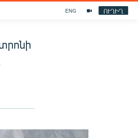
ՈՒՂԻՂ
ENG
ատրոնի
ը