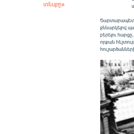
տեսքը»
Ճարտարապետնե
քննարկելով պ
բերելու հարցը
որքան հեշտու
հուշարձանների