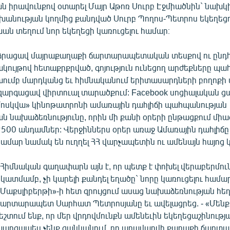
ն իրավունքով օտարել Մայր Աթոռ Սուրբ Էջմիածնին` նախկ
շխանության կողմից քանդված Սուրբ Պողոս-Պետրոս եկեղեց
 տեղում նոր եկեղեցի կառուցելու համար։
րձրացավ մայրաքաղաքի ճարտարապետական տեսքով ու ըն
կույթով հետաքրքրված, գոյություն ունեցող արժեքները պա
ումբ մարդկանց եւ հիմնականում երիտասարդների բողոքի մ
զարգացավ վիրտուալ տարածքում: Facebook սոցիալական ց
Մոսկվա» կինոթատրոնի ամառային դահլիճի պաhպանության
 նախաձեռնությունը, որին մի քանի օրերի ընթացքում միա
2500 անդամներ:
Վերջիններս օրեր առաջ Ամառային դահլիճ
համար նամակ են ուղղել ՀՀ վարչապետին ու ամենայն հայոց 
«Հիմնական գաղափարն այն է, որ պետք է փոխել վերաբերմո
նկատմամբ, չի կարելի քանդել եղածը` նորը կառուցելու համար
«Մաքսլիբերթի»-ի հետ զրույցում ասաց նախաձեռնության հե
ճարտարապետ Սարհատ Պետրոսյանը եւ ավելացրեց. - «Մեն
եշտում ենք, որ մեր վրդովմունքն ամենեւին եկեղեցաշինությա
պարզապես չենք ցանկանում, որ աղավաղվի քաղաքի ճար