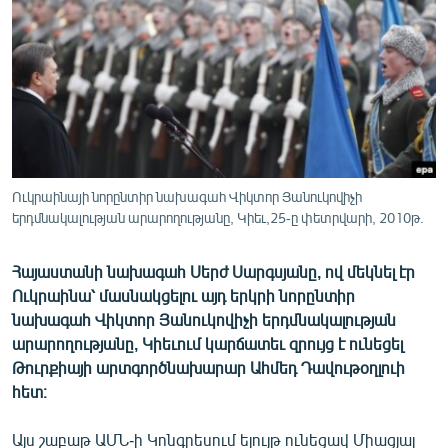
ՄԻՋԱԶԳԱՅԻՆ
ՄՇԱԿՈՒՅԹ
ՍՊՈՐՏ
ՄԵԿՆԱԲԱՆՈՒԹՅՈՒՆ
ՏՏ ԵՒ ԻՆՏԵՐՆԵՏ
ԿՈՐՈՆԱՎԻՐՈՒՍ
Ուկրաինայի նորընտիր նախագահ Վիկտոր Յանուկովիչի
երդմնակալության արարողությանը, Կիեւ,25-ը փետրվարի, 2010թ.
ԱՐԽԻՎ
ՏԵՍԱՆՅՈՒԹԵՐ
Հայաստանի նախագահ Սերժ Սարգսյանը, ով մեկնել էր
Ուկրաինա՝ մասնակցելու այդ երկրի նորընտիր
ԲԱՆԱՎԵՃ
նախագահ Վիկտոր Յանուկովիչի երդմնակալության
ՁԳՏԵԼՈՎ ԼԱՎԱԳՈՒՅՆԻՆ
արարողությանը, Կիեւում կարճատեւ զրույց է ունեցել
Թուրքիայի արտգործնախարար Ահմեդ Դավութօղլուի
ՓՈԴՔԱՍԹ
հետ։
Հայերեն
Այս շաբաթ ԱՄՆ-ի Կոնգրեսում ելույթ ունեցավ Միացյալ