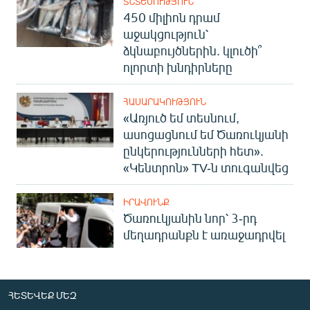
ՏՆՏԵՍՈՒԹՅՈՒՆ
450 միլիոն դրամ
աջակցություն՝
ձկնաբույծներին. կլուծի՞
ոլորտի խնդիրները
ՀԱՍԱՐԱԿՈՒԹՅՈՒՆ
«Առյուծ եմ տեսնում,
ասոցացնում եմ Ծառուկյանի
ընկերությունների հետ».
«Կենտրոն» TV-ն տուգանվեց
ԻՐԱՎՈՒՆՔ
Ծառուկյանին նոր՝ 3-րդ
մեղադրանքն է առաջադրվել
ՀԵՏԵՎԵՔ ՄԵԶ