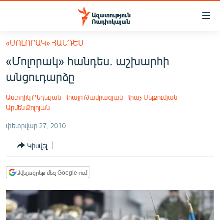
Մատչելիության
հղումներ
Անցնել
«ՄՈԼՈՐԱԿ» ՀԱՆԴԵՍ
հիմնական
ԱԶԱՏՈՒԹՅՈՒՆ TV
«Մոլորակ» հանդես. աշխարհի
բովանդակությանը
ՀԱՅԱՍՏԱՆ
Անցնել
անցուդարձը
հիմնական
ՔԱՂԱՔԱԿԱՆ
մենյուին
Աստղիկ Բեդեւյան
Հրայր Թամրազյան
Հրաչ Մելքումյան
ԸՆՏՐՈՒԹՅՈՒՆՆԵՐ 2026
Որոնում
Արմեն Քոլոյան
ԻՐԱՎՈՒՆՔ
փետրվար 27, 2010
ՀԱՍԱՐԱԿՈՒԹՅՈՒՆ
Կիսվել
ՏՆՏԵՍՈՒԹՅՈՒՆ
Ավելացրեք մեզ Google-ում
ՂԱՐԱԲԱՂ
ՊԱՏԵՐԱԶՄԻ 6 ՇԱԲԱԹՆԵՐԸ
ՏԱՐԱԾԱՇՐՋԱՆ