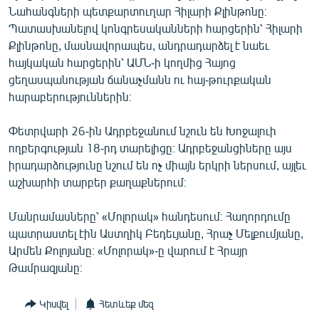
Նահանգների պետքարտուղար Հիլարի Քլինթոնը։
English
Պատասխանելով կոնգրեսականների հարցերին՝ Հիլարի
Русский
Քլինթոնը, մասնավորապես, անդրադարձել է նաեւ
հայկական հարցերին՝ ԱՄՆ-ի կողմից Հայոց
ՀԵՏԵՎԵՔ ՄԵԶ
ցեղասպանության ճանաչմանն ու հայ-թուրքական
հարաբերություններին։
Փետրվարի 26-ին Ադրբեջանում նշուն են Խոջալուի
ողբերգության 18-րդ տարելիցը։ Ադրբեջանցիները այս
իրադարձությունը նշում են ոչ միայն երկրի ներսում, այլեւ
«Ազատության» բոլոր կայքերը
աշխարհի տարբեր քաղաքներում։
Մանրամասները՝ «Մոլորակ» հանդեսում։ Հաղորդումը
պատրաստել էին Աստղիկ Բեդեւյանը, Հրաչ Մելքումյանը,
Արմեն Քոլոյանը։ «Մոլորակ»-ը վարում է Հրայր
Թամրազյանը։
Կիսվել
Հետևեք մեզ