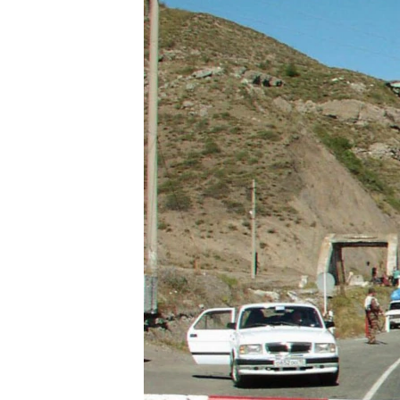
ՄԻՋԱԶԳԱՅԻՆ
ՄՇԱԿՈՒՅԹ
ՍՊՈՐՏ
ՄԵԿՆԱԲԱՆՈՒԹՅՈՒՆ
ՏՏ ԵՒ ԻՆՏԵՐՆԵՏ
ԿՈՐՈՆԱՎԻՐՈՒՍ
ԱՐԽԻՎ
ՏԵՍԱՆՅՈՒԹԵՐ
ԲԱՆԱՎԵՃ
ՁԳՏԵԼՈՎ ԼԱՎԱԳՈՒՅՆԻՆ
ՓՈԴՔԱՍԹ