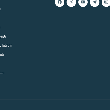
ն
ն
յուն
 խնդիր
ան
նետ