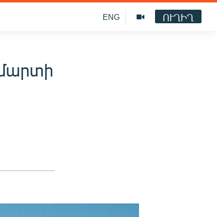
ՈՒՂԻՂ
ENG
 մարտի