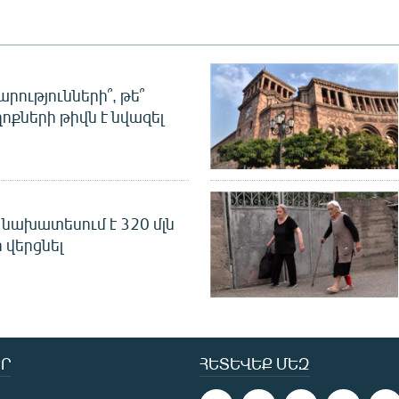
րությունների՞, թե՞
ոքների թիվն է նվազել
նախատեսում է 320 մլն
 վերցնել
Ր
ՀԵՏԵՎԵՔ ՄԵԶ