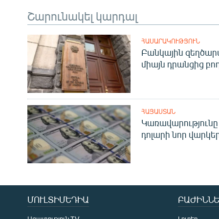
Շարունակել կարդալ
ՀԱՍԱՐԱԿՈՒԹՅՈՒՆ
Բանկային զեղծարա
միայն դրանցից բող
ՀԱՅԱՍՏԱՆ
Կառավարությունը 
դոլարի նոր վարկեր
ՄՈՒԼՏԻՄԵԴԻԱ
ԲԱԺԻՆՆԵ
Ազատություն TV
Լուրեր