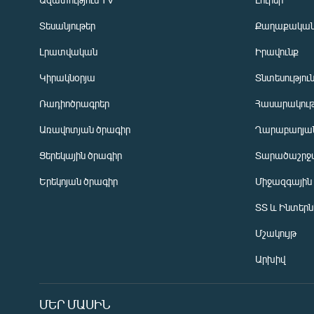
Տեսանյութեր
Քաղաքակա
Լրատվական
Իրավունք
Կիրակնօրյա
Տնտեսությու
Ռադիոծրագրեր
Հասարակութ
Առավոտյան ծրագիր
Ղարաբաղյան
Ցերեկային ծրագիր
Տարածաշրջ
Հայերեն
Երեկոյան ծրագիր
Միջազգային
English
ՏՏ և Ինտեր
Русский
Մշակույթ
ՀԵՏԵՎԵՔ ՄԵԶ
Արխիվ
ՄԵՐ ՄԱՍԻՆ