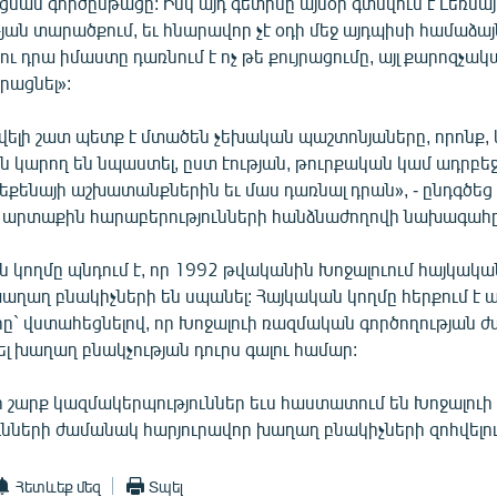
րացման գործընթացը: Իսկ այդ գետինը այսօր գտնվում է Լեռն
ն տարածքում, եւ հնարավոր չէ օդի մեջ այդպիսի համաձայ
ու դրա իմաստը դառնում է ոչ թե քույրացումը, այլ քարոզչակ
րացնել»:
ելի շատ պետք է մտածեն չեխական պաշտոնյաները, որոնք, 
ն կարող են նպաստել, ըստ էության, թուրքական կամ ադրբ
եքենայի աշխատանքներին եւ մաս դառնալ դրան», - ընդգծե
արտաքին հարաբերությունների հանձնաժողովի նախագահը
կողմը պնդում է, որ 1992 թվականին Խոջալուում հայկակա
աղաղ բնակիչների են սպանել: Հայկական կողմը հերքում է ա
ը` վստահեցնելով, որ Խոջալուի ռազմական գործողության 
ել խաղաղ բնակչության դուրս գալու համար:
ի շարք կազմակերպություններ եւս հաստատում են Խոջալուի
ւնների ժամանակ հարյուրավոր խաղաղ բնակիչների զոհվելո
Հետևեք մեզ
Տպել