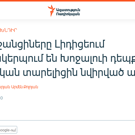
 ԽՆԴԻՐ
ջանցիները Լիդիցեում
կերպում են Խոջալուի դեպ
կան տարելիցին նվիրված 
արյան
Արմեն Քոլոյան
10
oogle-ում