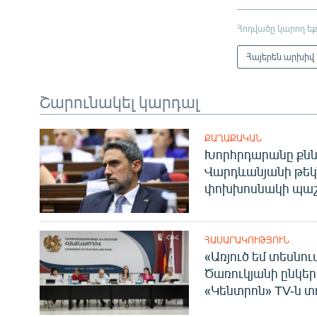
Հոդվածը կարող եք
Հայերեն արխիվ
Շարունակել կարդալ
ՔԱՂԱՔԱԿԱՆ
Խորհրդարանը քնն
Վարդևանյանի թեկ
փոխխոսնակի պաշ
ՀԱՍԱՐԱԿՈՒԹՅՈՒՆ
«Առյուծ եմ տեսնու
Ծառուկյանի ընկեր
«Կենտրոն» TV-ն տ