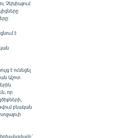
ու Չեխիայում
կիցները
երը։
նում է
ական
յց է ունեցել
պան Աշոտ
խերին
են, որ
ծիքների,
թվում բնական
Խոջալուի
 փոխանցմամբ`