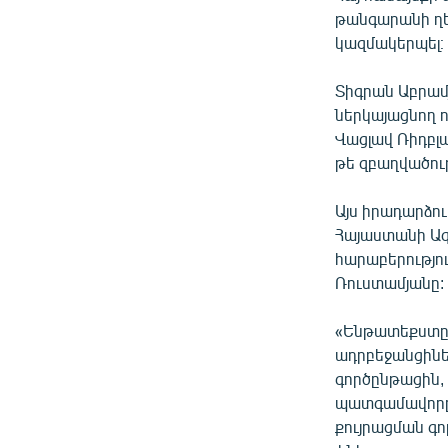
թանգարանի ղե
կազմակերպել։
Տիգրան Աբրամ
ներկայացնող 
Վացլավ Ռիդբլա
թե զբաղվածու
Այս իրադարձո
Հայաստանի Ա
հարաբերությո
Ռուստամյանը:
«Ենթատեքստը ի
ադրբեջանցինե
գործընթացին, 
պատգամավորը` 
քույրացման գո