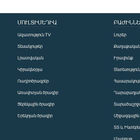
ՄՈՒԼՏԻՄԵԴԻԱ
ԲԱԺԻՆՆԵ
Ազատություն TV
Լուրեր
Տեսանյութեր
Քաղաքակա
Լրատվական
Իրավունք
Կիրակնօրյա
Տնտեսությու
Ռադիոծրագրեր
Հասարակութ
Առավոտյան ծրագիր
Ղարաբաղյան
Ցերեկային ծրագիր
Տարածաշրջ
Հայերեն
Երեկոյան ծրագիր
Միջազգային
English
ՏՏ և Ինտեր
Русский
Մշակույթ