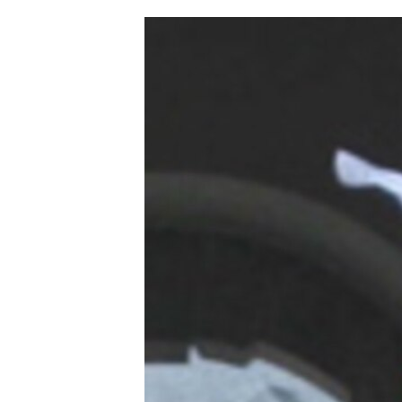
ՄԻՋԱԶԳԱՅԻՆ
ՄՇԱԿՈՒՅԹ
ՍՊՈՐՏ
ՄԵԿՆԱԲԱՆՈՒԹՅՈՒՆ
ՏՏ ԵՒ ԻՆՏԵՐՆԵՏ
ԿՈՐՈՆԱՎԻՐՈՒՍ
ԱՐԽԻՎ
ՏԵՍԱՆՅՈՒԹԵՐ
ԲԱՆԱՎԵՃ
ՁԳՏԵԼՈՎ ԼԱՎԱԳՈՒՅՆԻՆ
ՓՈԴՔԱՍԹ