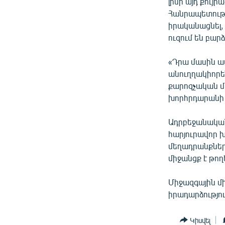
լինի այդ քույ
Հանրապետությա
իրականացնել, 
ուզում են բարձ
«Դրա մասին ավ
անուղղակիորե
քարոզչական մ
խորհրդարանի 
Ադրբեջանական 
հարյուրավոր խ
մեղադրանքներ
միջանցք է թող
Միջազգային մ
իրադարձությո
Կիսվել