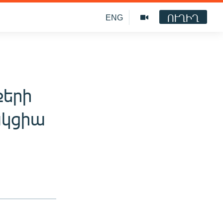
ՈՒՂԻՂ
ENG
քերի
ակցիա