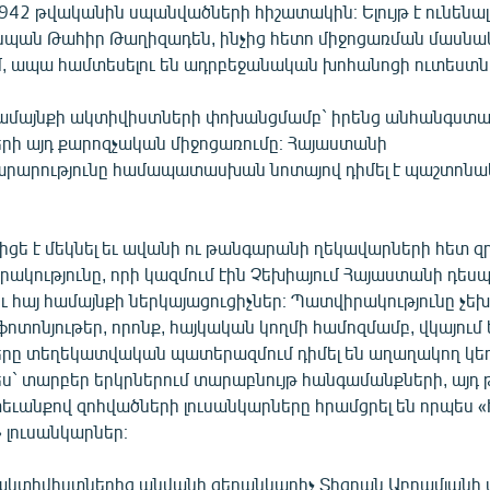
1942 թվականին սպանվածների հիշատակին։ Ելույթ է ունենալ
սպան Թահիր Թաղիզադեն, ինչից հետո միջոցառման մասնա
իլմ, ապա համտեսելու են ադրբեջանական խոհանոցի ուտեստն
համայնքի ակտիվիստների փոխանցմամբ` իրենց անհանգստաց
րի այդ քարոզչական միջոցառումը։ Հայաստանի
րարությունը համապատասխան նոտայով դիմել է պաշտոն
ցե է մեկնել եւ ավանի ու թանգարանի ղեկավարների հետ զրու
րակությունը, որի կազմում էին Չեխիայում Հայաստանի դես
ւ հայ համայնքի ներկայացուցիչներ։ Պատվիրակությունը չե
 ֆոտոնյութեր, որոնք, հայկական կողմի համոզմամբ, վկայում 
րը տեղեկատվական պատերազմում դիմել են աղաղակող կեղ
` տարբեր երկրներում տարաբնույթ հանգամանքների, այդ 
եւանքով զոհվածների լուսանկարները հրամցրել են որպես «
 լուսանկարներ։
 ակտիվիստներից անվանի գեղանկարիչ Տիգրան Աբրամյանի