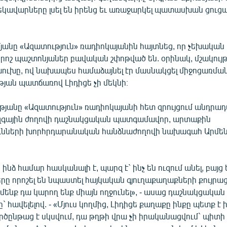
կավարները լսել են իրենց եւ առաջարկել պատասխան ցուց
յանը «Ազատություն» ռադիոկայանին հայտնեց, որ չեխական
որոշ պաշտոնյաներ բավական շփոթված են. օրինակ, մշակու
ուխը, ով նախապես համաձայնել էր մասնակցել միջոցառմանը
թյան պատճառով Լիդիցե չի մեկնի։
ւթյանը «Ազատություն» ռադիոկայանի հետ զրույցում անդրա
զգային ժողովի դաշնակցական պատգամավոր, արտաքին
ւնների խորհրդարանական հանձնաժողովի նախագահ Արմե
նձ համար հասկանալի է, պարզ է` ինչ են ուզում անել, բայց
րը որոշել են նպաստել հայկական գյուղաքաղաքների քույրա
մենք դա կարող ենք միայն ողջունել», - ասաց դաշնակցական
հավելելով. - «Մյուս կողմից, Լիդիցե քաղաքը ինքը պետք է 
րծընթաց է սկսվում, դա թղթի վրա չի իրականացվում` պիտի