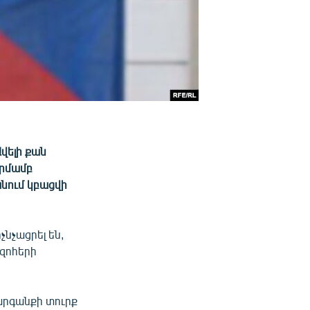
Ավելի քան
որմամբ
անում կբացվի
նչացրել են,
 զոհերի
արգանքի տուրք