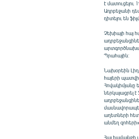
է մատուցելու 
Ադրբեջանի դե
դիտելու են ֆ
Չեխիայի հայ 
ադրբեջանցինե
արտգործնախա
Պրահային։
Նախօրեին Լիդի
հայերի պատվի
Հովակիմյանը ե
ներկայացրել է
ադրբեջանցինե
մասնավորապես
աղետների հետ
անմեղ զոհերի»
Հայ համայնքի