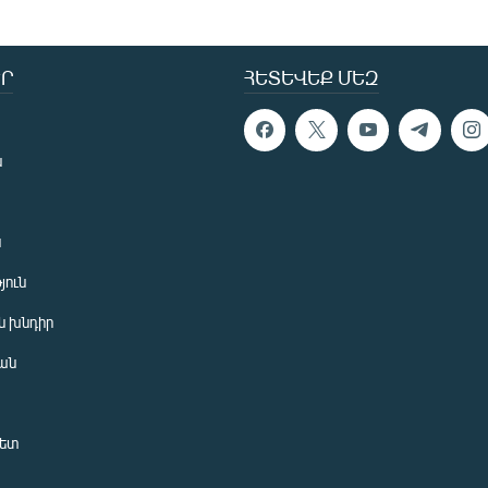
Ր
ՀԵՏԵՎԵՔ ՄԵԶ
ն
ն
յուն
 խնդիր
ան
նետ