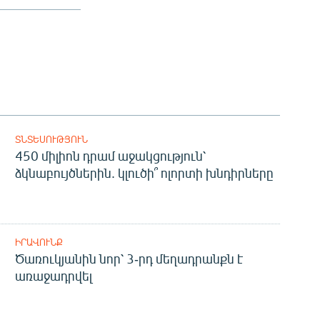
ՏՆՏԵՍՈՒԹՅՈՒՆ
450 միլիոն դրամ աջակցություն՝
ձկնաբույծներին. կլուծի՞ ոլորտի խնդիրները
ԻՐԱՎՈՒՆՔ
Ծառուկյանին նոր՝ 3-րդ մեղադրանքն է
առաջադրվել