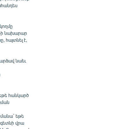
ահանդես
 կողմը
յթի նախարար
, հայտնել է,
դարձավ նաեւ
ն
 եթե հանկարծ
ցման
իմանա` եթե
 գետնի վրա