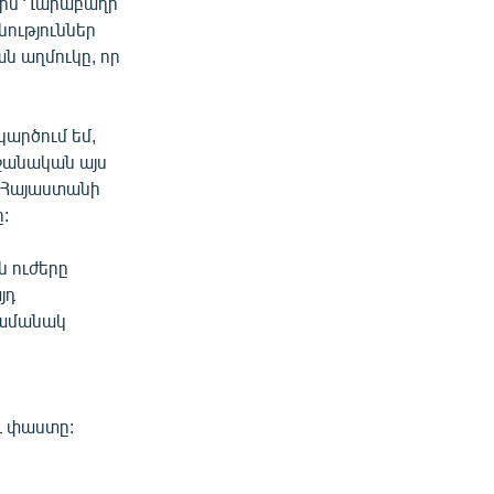
ային Ղարաբաղի
նություններ
ան աղմուկը, որ
կարծում եմ,
եջանական այս
ց Հայաստանի
:
ն ուժերը
յդ
ժամանակ
ւ փաստը: