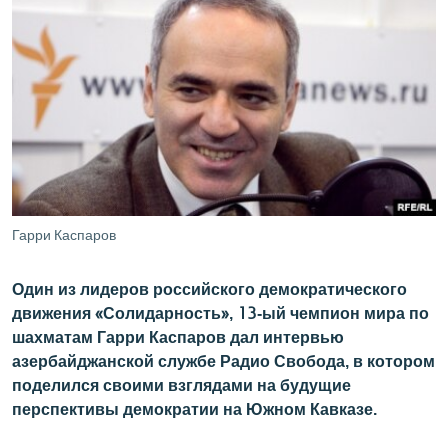
ՄԻՋԱԶԳԱՅԻՆ
ՄՇԱԿՈՒՅԹ
ՍՊՈՐՏ
ՄԵԿՆԱԲԱՆՈՒԹՅՈՒՆ
ՏՏ ԵՒ ԻՆՏԵՐՆԵՏ
ԿՈՐՈՆԱՎԻՐՈՒՍ
ԱՐԽԻՎ
Гарри Каспаров
ՏԵՍԱՆՅՈՒԹԵՐ
Один из лидеров российского демократического
ԲԱՆԱՎԵՃ
движения «Солидарность», 13-ый чемпион мира по
шахматам Гарри Каспаров дал интервью
ՁԳՏԵԼՈՎ ԼԱՎԱԳՈՒՅՆԻՆ
азербайджанской службе Радио Свобода, в котором
ՓՈԴՔԱՍԹ
поделился своими взглядами на будущие
перспективы демократии на Южном Кавказе.
Հայերեն