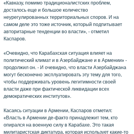
«Кавказу, помимо традиционалистских проблем,
English
досталось еще и большое количество
Русский
неурегулированных территориальных споров. И на
самом деле это тоже источник, который подпитывает
авторитарные тенденции во власти», - отметил
ՀԵՏԵՎԵՔ ՄԵԶ
Каспаров.
«Очевидно, что Карабахская ситуация влияет на
политический климат и в Азербайджане и в Армении» -
продолжил он. - И очевидно, что власти Азербайджана
«Ազատության» բոլոր կայքերը
могут бесконечно эксплуатировать эту тему для того,
чтобы поддерживать уровень легитимности своей
власти даже при фактической ликвидации всех
демократических институтов».
Касаясь ситуации в Армении, Каспаров отметил:
«Власть в Армении де-факто принадлежит тем, кто
опирался на военную силу в Карабахе. Это такая
милитаристская диктатура, которая использует какие-то