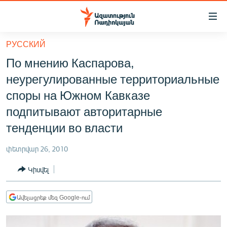
Մատչելիության
հղումներ
Անցնել
РУССКИЙ
հիմնական
ԱԶԱՏՈՒԹՅՈՒՆ TV
По мнению Каспарова,
բովանդակությանը
ՀԱՅԱՍՏԱՆ
Անցնել
неурегулированные территориальные
հիմնական
ՔԱՂԱՔԱԿԱՆ
споры на Южном Кавказе
մենյուին
ԸՆՏՐՈՒԹՅՈՒՆՆԵՐ 2026
подпитывают авторитарные
Որոնում
тенденции во власти
ԻՐԱՎՈՒՆՔ
ՀԱՍԱՐԱԿՈՒԹՅՈՒՆ
փետրվար 26, 2010
ՏՆՏԵՍՈՒԹՅՈՒՆ
Կիսվել
ՂԱՐԱԲԱՂ
Ավելացրեք մեզ Google-ում
ՊԱՏԵՐԱԶՄԻ 6 ՇԱԲԱԹՆԵՐԸ
ՏԱՐԱԾԱՇՐՋԱՆ