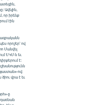
դատեցին,
: Ավելին,
մ, որ իրենք
ում էին
բագրականն
ես որոշեր՝ ով
տո Մանվել
ում ԵԿՄ-ն եւ
դիրքերում է:
իշխանությունն
այաստան»-ով:
ձիու վրա է եւ
րհ»-ը
կդառնան