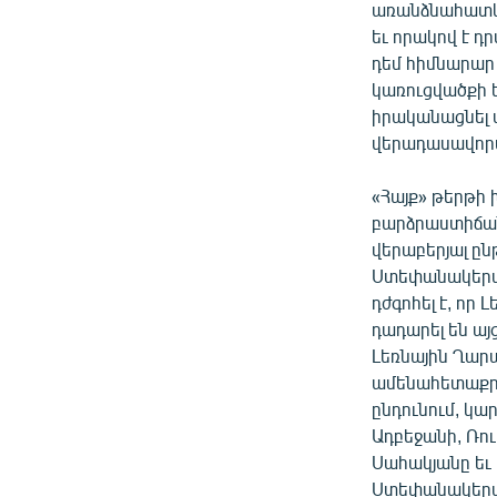
ՄԻՋԱԶԳԱՅԻՆ
առանձնահատկու
եւ որակով է դ
ՄՇԱԿՈՒՅԹ
դեմ հիմնարար
ՍՊՈՐՏ
կառուցվածքի ե
իրականացնել 
ՄԵԿՆԱԲԱՆՈՒԹՅՈՒՆ
վերադասավոր
ՏՏ ԵՒ ԻՆՏԵՐՆԵՏ
«Հայք» թերթի
ԿՈՐՈՆԱՎԻՐՈՒՍ
բարձրաստիճան
ԱՐԽԻՎ
վերաբերյալ ը
Ստեփանակերտի
ՏԵՍԱՆՅՈՒԹԵՐ
դժգոհել է, ո
ԲԱՆԱՎԵՃ
դադարել են այ
Լեռնային Ղարա
ՁԳՏԵԼՈՎ ԼԱՎԱԳՈՒՅՆԻՆ
ամենահետաքրքի
ՓՈԴՔԱՍԹ
ընդունում, կա
Ադբեջանի, Ռո
Սահակյանը եւ 
Ստեփանակերտը