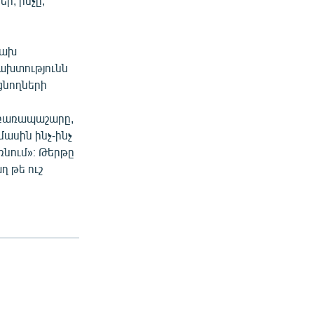
ր, ինչը,
Ձախ
բախտությունն
եցնողների
 բառապաշարը,
ասին ինչ-ինչ
ռնում»։ Թերթը
ղ թե ուշ