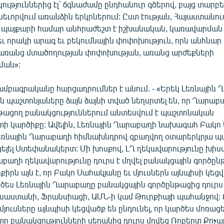
թյուններից էլ` ճգնաժամը ընդհանուր գծերով, բայց տարբ
րսեւորվում առանձին երկրներում: Ըստ էության, Հայաստանո
 պայքարի համար անհրաժեշտ է իշխանական, կառավարման 
ւ որակի արագ եւ բեկումնային փոփոխություն, որն անհնար 
առանց մտածողության փոփոխության, առանց արժեքների
ման»:
 խմբագրականը հարցադրումներ է անում. - «Երեկ Լեռնային
 պաշտոնյաները ձայն ձայնի տված նեղսրտել են, որ Ղարաբ
նթացող բանակցություններում անտեսվում է պաշտոնական
 կարծիքը: Ավելին, Լեռնային Ղարաբաղի նախագահ Բակո
ր Լեռնային Ղարաբաղի հիմնախնդրով զբաղվող օտարերկրյա 
ցելել Ստեփանակերտ: Մի խոսքով, ԼՂ ղեկավարությունը խիստ
բաղի ղեկավարությունը դուրս է մղվել բանակցային գործըն
րն այն է, որ Բակո Սահակյանը եւ մյուսներն այնպիսի կեց
րծես Լեռնային Ղարաբաղը բանակցային գործընթացից դուրս 
ւսաստանի, Ֆրանսիացի, ԱՄՆ-ի կամ Թուրքիայի պահանջով:
մյուսները այնպիսի կեցվածք են ընդունել, որ կարծես մոռացել
 բանակցությունների սեղանից դուրս մղվեց Ռոբերտ Քոչա