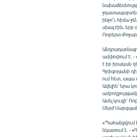
նախաձեռնությ
չդատապարտեցի
ինչո՞ւ հիմա չե
սխալ էին, եր
Ռոբերտ Քոչարյ
Անդրադառնալո
ամփոփում է. 
է իր իրական ղ
Գրիգորյանի դիր
ում հետ, ապա 
Ավելին՝ նրա 
ամբողջությամբ
Ասել կուզի՝ Ռ
Սերժ Սարգսյան
«Պահանջվում է
նկատում է. -