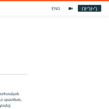
ՈՒՂԻՂ
ENG
տնտեսական
ուր պատճառ,
դրանց