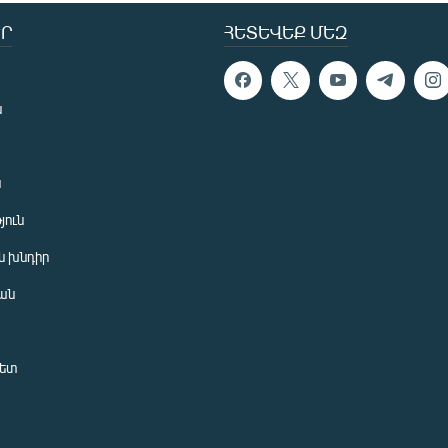
Ր
ՀԵՏԵՎԵՔ ՄԵԶ
ն
ն
յուն
 խնդիր
ան
նետ