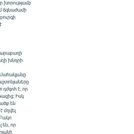
եր խորությամբ
ւմ ճգնաժամի
բուրգի
է
 Ղարաբաղի
աղի խնդրի
 Սահակյանը
պաշտոնյաները
 դժգոհ է, որ
թացից: Իսկ
վածք են
է մղվել
 Բակո
 են, որ
րյանի