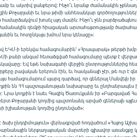
ամբ եւ ակտիվ ջանքերով: Ինչո՞ւ նրանք ժամանակին չքննա
ն Քոչարյանի եւ նրա թիմի անհեռանկար գործողությունները
ն համարձակվում խոսել այդ մասին: Ինչո՞ւ չեն բարձրաձայնու
բ ժամանակին դեմքի հիացական արտահայտությամբ ծափահար
անին եւ հոտընկայս խմում նրա կենացը»:
վ ԵԿՄ-ի երեկվա համագումարին՝ «Հրապարակ» թերթի խմ
- «Մի քանի անգամ հետաձգված համագումարը պետք է վերջապ
եկավարը: Եվ եթե նախագահի վերջին ընտրություններից հե
քերը բավական երերուն էին, եւ հասկանալի չէր, թե ուր է գն
այս համագումարում պարզ դարձավ, որ գեներալ Մանվելն իր 
կողքին են ՀՀ պաշտպանության նախարարը եւ ընդհանրապես 
: Նրա կողքին է նաեւ Գագիկ Ծառուկյանն իր «Բարգավաճ Հ
ոբերտ Քոչարյանի կողմից պաշտոնանկ արված գեներալն այլեւս 
ի իշխանության կողմից ընդունված»:
 ձախ ընդդիմություն» վերնագրված հոդվածում «Հայոց Աշխա
 «Գարնանային ներքաղաքական մարտերի գլխավոր առանցքը 