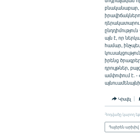
սոցիալական հի
բնականաբար, չ
իրավիճակներո
դերակատարությ
ընդդիմություն
այն է, որ ներկ
համար, ինչպես
կուսակցությո
իրենց ծրագրե
դրույթներ, բա
ամփոփում է. -
այնուամենայնի
Կիսվել
Հոդվածը կարող եք
Հայերեն արխիվ