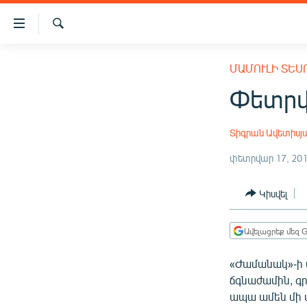
Մատչելիության
հղումներ
Որոնում
Անցնել
ԱԶԱՏՈՒԹՅՈՒՆ TV
հիմնական
ՄԱՄՈՒԼԻ ՏԵՍ
բովանդակությանը
ՀԱՅԱՍՏԱՆ
Փետրվ
Անցնել
ՔԱՂԱՔԱԿԱՆ
հիմնական
մենյուին
Տիգրան Ավետիսյ
ԸՆՏՐՈՒԹՅՈՒՆՆԵՐ 2026
Որոնում
փետրվար 17, 20
ԻՐԱՎՈՒՆՔ
ՀԱՍԱՐԱԿՈՒԹՅՈՒՆ
Կիսվել
ՏՆՏԵՍՈՒԹՅՈՒՆ
Ավելացրեք մեզ G
ՂԱՐԱԲԱՂ
ՊԱՏԵՐԱԶՄԻ 6 ՇԱԲԱԹՆԵՐԸ
«Ժամանակ»-ի
ճգնաժամին, գր
ՏԱՐԱԾԱՇՐՋԱՆ
ապա ամեն մի 