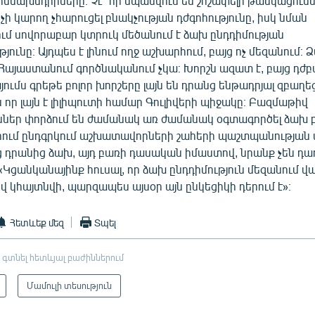
մնախնդիրները։ Չէ՞ որ սպասվում են շոշափելի թանկացումնե
ի կարող չհարուցել բնակչության դժգոհությունը, իսկ նման
ւմ սովորաբար կտրուկ մեծանում է ձախ ընդդիմության
ունը։ Այդպես է լինում ողջ աշխարհում, բայց ոչ մեզանում։ 
 Հայաստանում գործնականում չկա։ Խորշն ազատ է, բայց դժ
այումս գրեթե բոլոր խորշերը լայն են դրանց ենթադրյալ զբաղ
 որ լայն է լիլիպուտի համար Գուլիվերի պիջակը։ Բազմաթիվ
ւններ փորձում են ժամանակ առ ժամանակ օգտագործել ձախ
րում ընդգրկում աշխատավորների շահերի պաշտպանության մ
յց դրանից ձախ, այդ բառի դասական իմաստով, նրանք չեն դա
 «Կցանկանայինք հուսալ, որ ձախ ընդդիմություն մեզանում վա
վ կհայտնվի, պարզապես այսօր այն ընկեցիկի դերում է»։
Հետևեք մեզ
Տպել
 գտնել հետևյալ բաժիններում
Մամուլի տեսություն