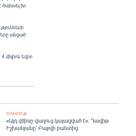
է ծախսել իր
թյունների
սերը անցած
4 միլիոն եվրո
ԻՐԱՎՈՒՆՔ
«Այդ վճիռը վաղուց կայացված է». Դավիթ
Իշխանյանը՝ Բաքվի բանտից