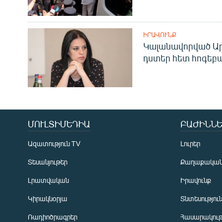
ԻՐԱՎՈՒՆՔ
Կալանավորված Ար
դստեր հետ հոգեբ
ՄՈՒԼՏԻՄԵԴԻԱ
ԲԱԺԻՆՆԵ
Ազատություն TV
Լուրեր
Տեսանյութեր
Քաղաքակա
Լրատվական
Իրավունք
Կիրակնօրյա
Տնտեսությու
Ռադիոծրագրեր
Հասարակութ