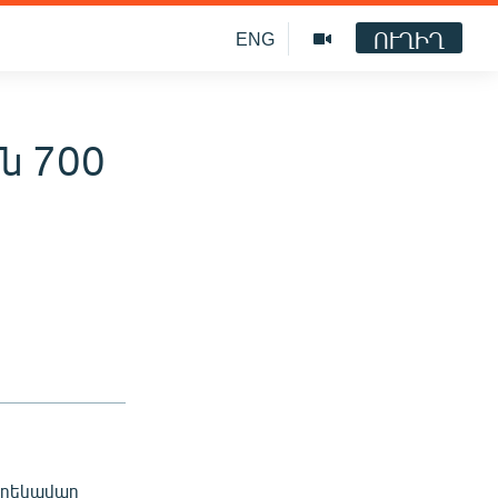
ՈՒՂԻՂ
ENG
ն 700
 ղեկավար