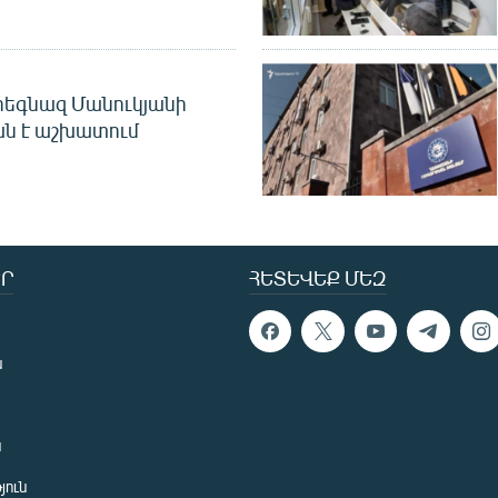
եգնազ Մանուկյանի
ան է աշխատում
Ր
ՀԵՏԵՎԵՔ ՄԵԶ
ն
ն
յուն