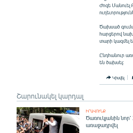
ՄԻՋԱԶԳԱՅԻՆ
Ժոզե Մանուել 
ՄՇԱԿՈՒՅԹ
ուղեւորություն
ՍՊՈՐՏ
Ծախսած գումա
ՄԵԿՆԱԲԱՆՈՒԹՅՈՒՆ
հարցերով նախ
տարի կազմել ե
ՏՏ ԵՒ ԻՆՏԵՐՆԵՏ
ԿՈՐՈՆԱՎԻՐՈՒՍ
Ընդհանուր առ
են ծախսել:
ԱՐԽԻՎ
ՏԵՍԱՆՅՈՒԹԵՐ
Կիսվել
ԲԱՆԱՎԵՃ
Շարունակել կարդալ
ՁԳՏԵԼՈՎ ԼԱՎԱԳՈՒՅՆԻՆ
ՓՈԴՔԱՍԹ
ԻՐԱՎՈՒՆՔ
Ծառուկյանին նոր՝
առաջադրվել