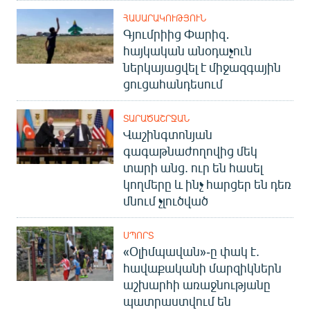
English
ՀԱՍԱՐԱԿՈՒԹՅՈՒՆ
Գյումրիից Փարիզ․
Русский
հայկական անօդաչուն
ներկայացվել է միջազգային
ՀԵՏԵՎԵՔ ՄԵԶ
ցուցահանդեսում
ՏԱՐԱԾԱՇՐՋԱՆ
Վաշինգտոնյան
գագաթնաժողովից մեկ
տարի անց. ուր են հասել
«Ազատության» բոլոր կայքերը
կողմերը և ինչ հարցեր են դեռ
մնում չլուծված
ՍՊՈՐՏ
«Օլիմպավան»-ը փակ է.
հավաքականի մարզիկներն
աշխարհի առաջնությանը
պատրաստվում են