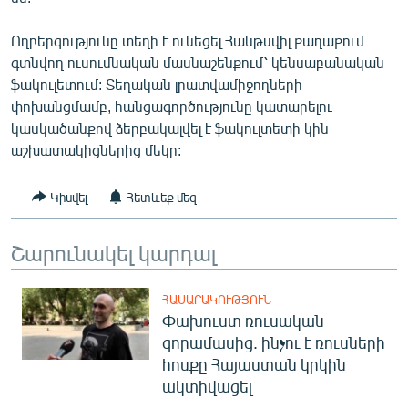
ՄԻՋԱԶԳԱՅԻՆ
Ողբերգությունը տեղի է ունեցել Հանթսվիլ քաղաքում
ՄՇԱԿՈՒՅԹ
գտնվող ուսումնական մասնաշենքում՝ կենսաբանական
ՍՊՈՐՏ
ֆակուլետում: Տեղական լրատվամիջողների
փոխանցմամբ, հանցագործությունը կատարելու
ՄԵԿՆԱԲԱՆՈՒԹՅՈՒՆ
կասկածանքով ձերբակալվել է ֆակուլտետի կին
ՏՏ ԵՒ ԻՆՏԵՐՆԵՏ
աշխատակիցներից մեկը:
ԿՈՐՈՆԱՎԻՐՈՒՍ
Կիսվել
Հետևեք մեզ
ԱՐԽԻՎ
ՏԵՍԱՆՅՈՒԹԵՐ
Շարունակել կարդալ
ԲԱՆԱՎԵՃ
ՀԱՍԱՐԱԿՈՒԹՅՈՒՆ
ՁԳՏԵԼՈՎ ԼԱՎԱԳՈՒՅՆԻՆ
Փախուստ ռուսական
զորամասից. ինչու է ռուսների
ՓՈԴՔԱՍԹ
հոսքը Հայաստան կրկին
ակտիվացել
Հայերեն