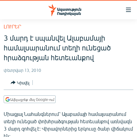
Մատչելիության
հղումներ
Անցնել
ԼՈՒՐԵՐ
հիմնական
ԱԶԱՏՈՒԹՅՈՒՆ TV
3 մարդ է սպանվել Ալաբամայի
բովանդակությանը
ՀԱՅԱՍՏԱՆ
Անցնել
համալսարանում տեղի ունեցած
հիմնական
ՔԱՂԱՔԱԿԱՆ
հրաձգության հետեւանքով
մենյուին
ԸՆՏՐՈՒԹՅՈՒՆՆԵՐ 2026
Որոնում
փետրվար 13, 2010
ԻՐԱՎՈՒՆՔ
Կիսվել
ՀԱՍԱՐԱԿՈՒԹՅՈՒՆ
ՏՆՏԵՍՈՒԹՅՈՒՆ
Ավելացրեք մեզ Google-ում
ՂԱՐԱԲԱՂ
Միացյալ Նահանգներում՝ Ալաբամայի համալսարանում
ՊԱՏԵՐԱԶՄԻ 6 ՇԱԲԱԹՆԵՐԸ
տեղի ունեցած փոխհրաձգության հետեւանքով առնվազն
3 մարդ զոհվել է: Վիրավորներից երկուսը ծանր վիճակում
ՏԱՐԱԾԱՇՐՋԱՆ
են: