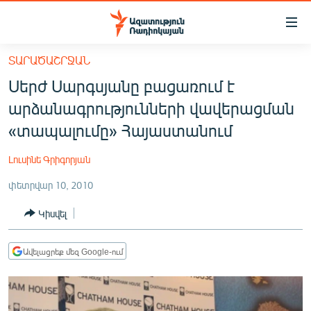
Մատչելիության
հղումներ
Անցնել
ՏԱՐԱԾԱՇՐՋԱՆ
հիմնական
ԱԶԱՏՈՒԹՅՈՒՆ TV
Սերժ Սարգսյանը բացառում է
բովանդակությանը
ՀԱՅԱՍՏԱՆ
Անցնել
արձանագրությունների վավերացման
հիմնական
ՔԱՂԱՔԱԿԱՆ
«տապալումը» Հայաստանում
մենյուին
ԸՆՏՐՈՒԹՅՈՒՆՆԵՐ 2026
Որոնում
Լուսինե Գրիգորյան
ԻՐԱՎՈՒՆՔ
փետրվար 10, 2010
ՀԱՍԱՐԱԿՈՒԹՅՈՒՆ
Կիսվել
ՏՆՏԵՍՈՒԹՅՈՒՆ
ՂԱՐԱԲԱՂ
Ավելացրեք մեզ Google-ում
ՊԱՏԵՐԱԶՄԻ 6 ՇԱԲԱԹՆԵՐԸ
ՏԱՐԱԾԱՇՐՋԱՆ