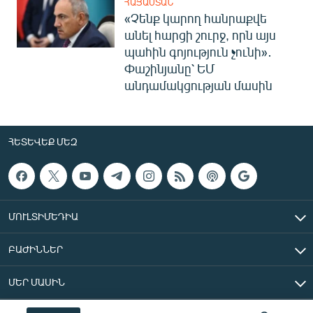
ՀԱՅԱՍՏԱՆ
«Չենք կարող հանրաքվե
անել հարցի շուրջ, որն այս
պահին գոյություն չունի»․
Փաշինյանը՝ ԵՄ
անդամակցության մասին
ՀԵՏԵՎԵՔ ՄԵԶ
ՄՈՒԼՏԻՄԵԴԻԱ
ԲԱԺԻՆՆԵՐ
ՄԵՐ ՄԱՍԻՆ