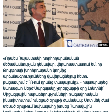
ՄԻՋԱԶԳԱՅԻՆ
ՄՇԱԿՈՒՅԹ
ՍՊՈՐՏ
ՄԵԿՆԱԲԱՆՈՒԹՅՈՒՆ
ՏՏ ԵՒ ԻՆՏԵՐՆԵՏ
ԿՈՐՈՆԱՎԻՐՈՒՍ
«Որպես Հայաստանի խորհրդարանական
ԱՐԽԻՎ
մեծամասնության ղեկավար, վերահաստատում եմ, որ
ՏԵՍԱՆՅՈՒԹԵՐ
Թուրքիայի խորհրդարանի կողմից
արձանագրությունները վավերացնելուց հետո,
ԲԱՆԱՎԵՃ
բացառվում է ՀՀ-ում դրանց տապալումը», - հայտարարեց
ՁԳՏԵԼՈՎ ԼԱՎԱԳՈՒՅՆԻՆ
նախագահ Սերժ Սարգսյանը չորեքշաբթի օրը Լոնդոնի`
Միջազգային հարաբերությունների թագավորական
ՓՈԴՔԱՍԹ
ինստիտուտում ունեցած ելույթի ժամանակ: Մոտ մեկ ժամ
տեւած ելույթում նախագահը խոսեց Հարավային
Հայերեն