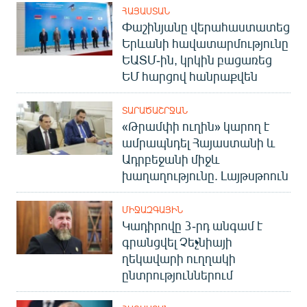
ՀԱՅԱՍՏԱՆ
Փաշինյանը վերահաստատեց
Երևանի հավատարմությունը
ԵԱՏՄ-ին, կրկին բացառեց
ԵՄ հարցով հանրաքվեն
ՏԱՐԱԾԱՇՐՋԱՆ
«Թրամփի ուղին» կարող է
ամրապնդել Հայաստանի և
Ադրբեջանի միջև
խաղաղությունը. Լայթսթոուն
ՄԻՋԱԶԳԱՅԻՆ
Կադիրովը 3-րդ անգամ է
գրանցվել Չեչնիայի
ղեկավարի ուղղակի
ընտրություններում