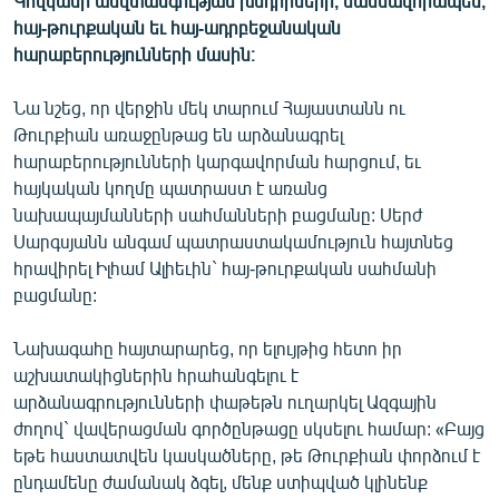
Կովկասի անվտանգության խնդիրների, մասնավորապես,
English
հայ-թուրքական եւ հայ-ադրբեջանական
հարաբերությունների մասին։
Русский
Նա նշեց, որ վերջին մեկ տարում Հայաստանն ու
ՀԵՏԵՎԵՔ ՄԵԶ
Թուրքիան առաջընթաց են արձանագրել
հարաբերությունների կարգավորման հարցում, եւ
հայկական կողմը պատրաստ է առանց
նախապայմանների սահմանների բացմանը: Սերժ
Սարգսյանն անգամ պատրաստակամություն հայտնեց
հրավիրել Իլհամ Ալիեւին` հայ-թուրքական սահմանի
«Ազատության» բոլոր կայքերը
բացմանը:
Նախագահը հայտարարեց, որ ելույթից հետո իր
աշխատակիցներին հրահանգելու է
արձանագրությունների փաթեթն ուղարկել Ազգային
ժողով` վավերացման գործընթացը սկսելու համար: «Բայց
եթե հաստատվեն կասկածները, թե Թուրքիան փորձում է
ընդամենը ժամանակ ձգել, մենք ստիպված կլինենք