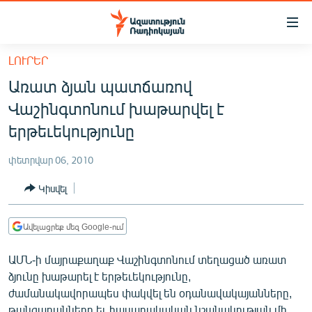
Մատչելիության
հղումներ
Անցնել
ԼՈՒՐԵՐ
հիմնական
ԱԶԱՏՈՒԹՅՈՒՆ TV
Առատ ձյան պատճառով
բովանդակությանը
ՀԱՅԱՍՏԱՆ
Անցնել
Վաշինգտոնում խաթարվել է
հիմնական
ՔԱՂԱՔԱԿԱՆ
երթեւեկությունը
մենյուին
ԸՆՏՐՈՒԹՅՈՒՆՆԵՐ 2026
Որոնում
փետրվար 06, 2010
ԻՐԱՎՈՒՆՔ
Կիսվել
ՀԱՍԱՐԱԿՈՒԹՅՈՒՆ
ՏՆՏԵՍՈՒԹՅՈՒՆ
Ավելացրեք մեզ Google-ում
ՂԱՐԱԲԱՂ
ԱՄՆ-ի մայրաքաղաք Վաշինգտոնում տեղացած առատ
ՊԱՏԵՐԱԶՄԻ 6 ՇԱԲԱԹՆԵՐԸ
ձյունը խաթարել է երթեւեկությունը,
ժամանակավորապես փակվել են օդանավակայանները,
ՏԱՐԱԾԱՇՐՋԱՆ
թանգարանները եւ հասարակական նշանակության մի