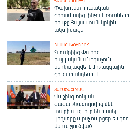
ՀԱՍԱՐԱԿՈՒԹՅՈՒՆ
English
Փախուստ ռուսական
զորամասից. ինչու է ռուսների
Русский
հոսքը Հայաստան կրկին
ակտիվացել
ՀԵՏԵՎԵՔ ՄԵԶ
ՀԱՍԱՐԱԿՈՒԹՅՈՒՆ
Գյումրիից Փարիզ․
հայկական անօդաչուն
ներկայացվել է միջազգային
ցուցահանդեսում
«Ազատության» բոլոր կայքերը
ՏԱՐԱԾԱՇՐՋԱՆ
Վաշինգտոնյան
գագաթնաժողովից մեկ
տարի անց. ուր են հասել
կողմերը և ինչ հարցեր են դեռ
մնում չլուծված