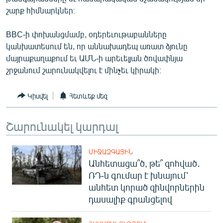
ՄԻՋԱԶԳԱՅԻՆ
շարք հիմնարկներ։
ՄՇԱԿՈՒՅԹ
BBC-ի փոխանցմամբ, օդերեւութաբանները
ՍՊՈՐՏ
կանխատեսում են, որ աննախադեպ առատ ձյունը
մայրաքաղաքում եւ ԱՄՆ-ի արեւելյան ծովափնյա
ՄԵԿՆԱԲԱՆՈՒԹՅՈՒՆ
շրջանում շարունակվելու է մինչեւ կիրակի։
ՏՏ ԵՒ ԻՆՏԵՐՆԵՏ
Կիսվել
Հետևեք մեզ
ԿՈՐՈՆԱՎԻՐՈՒՍ
ԱՐԽԻՎ
Շարունակել կարդալ
ՏԵՍԱՆՅՈՒԹԵՐ
ԲԱՆԱՎԵՃ
ՄԻՋԱԶԳԱՅԻՆ
Անհետացա՞ծ, թե՞ զոհված․
ՁԳՏԵԼՈՎ ԼԱՎԱԳՈՒՅՆԻՆ
ՌԴ-ն գումար է խնայում՝
անհետ կորած զինվորներին
ՓՈԴՔԱՍԹ
դասալիք գրանցելով
Հայերեն