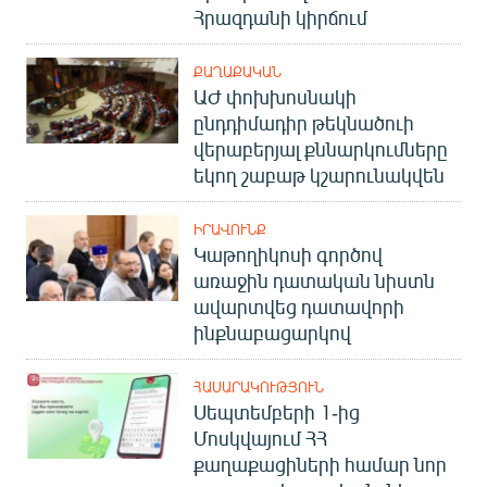
Հրազդանի կիրճում
English
Русский
ՔԱՂԱՔԱԿԱՆ
ԱԺ փոխխոսնակի
ՀԵՏԵՎԵՔ ՄԵԶ
ընդդիմադիր թեկնածուի
վերաբերյալ քննարկումները
եկող շաբաթ կշարունակվեն
ԻՐԱՎՈՒՆՔ
Կաթողիկոսի գործով
«Ազատության» բոլոր կայքերը
առաջին դատական նիստն
ավարտվեց դատավորի
ինքնաբացարկով
ՀԱՍԱՐԱԿՈՒԹՅՈՒՆ
Սեպտեմբերի 1-ից
Մոսկվայում ՀՀ
քաղաքացիների համար նոր