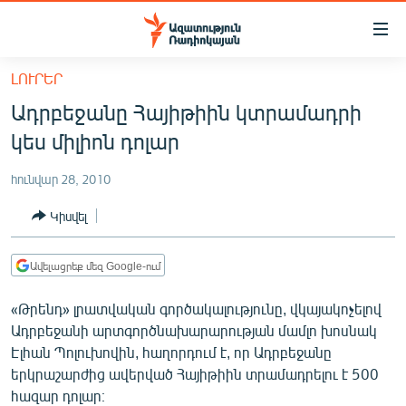
Մատչելիության
հղումներ
Անցնել
ԼՈՒՐԵՐ
հիմնական
ԱԶԱՏՈՒԹՅՈՒՆ TV
Ադրբեջանը Հայիթիին կտրամադրի
բովանդակությանը
ՀԱՅԱՍՏԱՆ
Անցնել
կես միլիոն դոլար
հիմնական
ՔԱՂԱՔԱԿԱՆ
մենյուին
հունվար 28, 2010
ԸՆՏՐՈՒԹՅՈՒՆՆԵՐ 2026
Որոնում
Կիսվել
ԻՐԱՎՈՒՆՔ
ՀԱՍԱՐԱԿՈՒԹՅՈՒՆ
Ավելացրեք մեզ Google-ում
ՏՆՏԵՍՈՒԹՅՈՒՆ
«Թրենդ» լրատվական գործակալությունը, վկայակոչելով
ՂԱՐԱԲԱՂ
Ադրբեջանի արտգործնախարարության մամլո խոսնակ
Էլհան Պոլուխովին, հաղորդում է, որ Ադրբեջանը
ՊԱՏԵՐԱԶՄԻ 6 ՇԱԲԱԹՆԵՐԸ
երկրաշարժից ավերված Հայիթիին տրամադրելու է 500
ՏԱՐԱԾԱՇՐՋԱՆ
հազար դոլար։