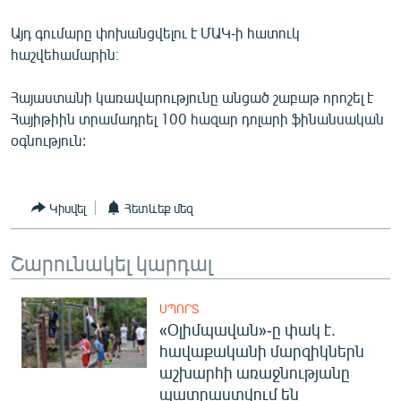
ՄԻՋԱԶԳԱՅԻՆ
Այդ գումարը փոխանցվելու է ՄԱԿ-ի հատուկ
ՄՇԱԿՈՒՅԹ
հաշվեհամարին։
ՍՊՈՐՏ
Հայաստանի կառավարությունը անցած շաբաթ որոշել է
ՄԵԿՆԱԲԱՆՈՒԹՅՈՒՆ
Հայիթիին տրամադրել 100 հազար դոլարի ֆինանսական
օգնություն:
ՏՏ ԵՒ ԻՆՏԵՐՆԵՏ
ԿՈՐՈՆԱՎԻՐՈՒՍ
ԱՐԽԻՎ
Կիսվել
Հետևեք մեզ
ՏԵՍԱՆՅՈՒԹԵՐ
Շարունակել կարդալ
ԲԱՆԱՎԵՃ
ՁԳՏԵԼՈՎ ԼԱՎԱԳՈՒՅՆԻՆ
ՍՊՈՐՏ
«Օլիմպավան»-ը փակ է.
ՓՈԴՔԱՍԹ
հավաքականի մարզիկներն
աշխարհի առաջնությանը
Հայերեն
պատրաստվում են