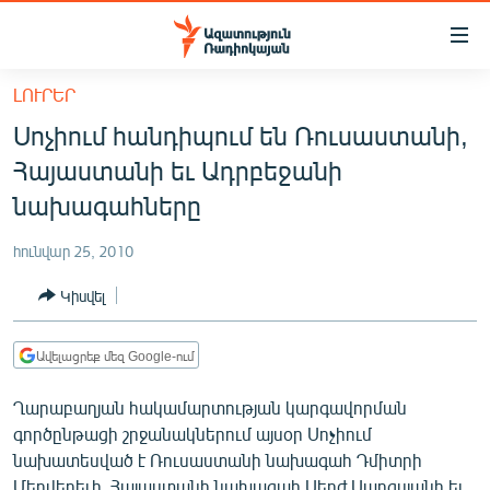
Մատչելիության
հղումներ
Անցնել
ԼՈՒՐԵՐ
հիմնական
ԱԶԱՏՈՒԹՅՈՒՆ TV
Սոչիում հանդիպում են Ռուսաստանի,
բովանդակությանը
ՀԱՅԱՍՏԱՆ
Անցնել
Հայաստանի եւ Ադրբեջանի
հիմնական
ՔԱՂԱՔԱԿԱՆ
նախագահները
մենյուին
ԸՆՏՐՈՒԹՅՈՒՆՆԵՐ 2026
Որոնում
հունվար 25, 2010
ԻՐԱՎՈՒՆՔ
Կիսվել
ՀԱՍԱՐԱԿՈՒԹՅՈՒՆ
ՏՆՏԵՍՈՒԹՅՈՒՆ
Ավելացրեք մեզ Google-ում
ՂԱՐԱԲԱՂ
Ղարաբաղյան հակամարտության կարգավորման
ՊԱՏԵՐԱԶՄԻ 6 ՇԱԲԱԹՆԵՐԸ
գործընթացի շրջանակներում այսօր Սոչիում
նախատեսված է Ռուսաստանի նախագահ Դմիտրի
ՏԱՐԱԾԱՇՐՋԱՆ
Մեդվեդեւի, Հայաստանի նախագահ Սերժ Սարգսյանի եւ