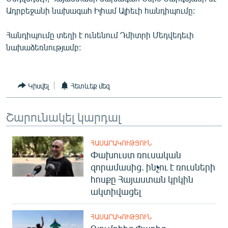
ՄԻՋԱԶԳԱՅԻՆ
Ադրբեջանի նախագահ Իլհամ Ալիեւի հանդիպումը:
ՄՇԱԿՈՒՅԹ
Հանդիպումը տեղի է ունենում Դմիտրի Մեդվեդեւի
ՍՊՈՐՏ
նախաձեռնությամբ:
ՄԵԿՆԱԲԱՆՈՒԹՅՈՒՆ
ՏՏ ԵՒ ԻՆՏԵՐՆԵՏ
Կիսվել
Հետևեք մեզ
ԿՈՐՈՆԱՎԻՐՈՒՍ
Շարունակել կարդալ
ԱՐԽԻՎ
ՏԵՍԱՆՅՈՒԹԵՐ
ՀԱՍԱՐԱԿՈՒԹՅՈՒՆ
Փախուստ ռուսական
ԲԱՆԱՎԵՃ
զորամասից. ինչու է ռուսների
ՁԳՏԵԼՈՎ ԼԱՎԱԳՈՒՅՆԻՆ
հոսքը Հայաստան կրկին
ակտիվացել
ՓՈԴՔԱՍԹ
ՀԱՍԱՐԱԿՈՒԹՅՈՒՆ
Հայերեն