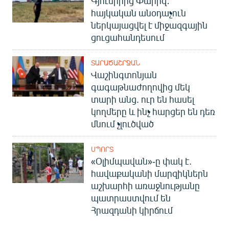
Գյումրիից Փարիզ․
English
հայկական անօդաչուն
ներկայացվել է միջազգային
Русский
ցուցահանդեսում
ՀԵՏԵՎԵՔ ՄԵԶ
ՏԱՐԱԾԱՇՐՋԱՆ
Վաշինգտոնյան
գագաթնաժողովից մեկ
տարի անց. ուր են հասել
կողմերը և ինչ հարցեր են դեռ
մնում չլուծված
«Ազատության» բոլոր կայքերը
ՍՊՈՐՏ
«Օլիմպավան»-ը փակ է.
հավաքականի մարզիկներն
աշխարհի առաջնությանը
պատրաստվում են
Հրազդանի կիրճում