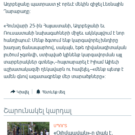
Ադրբեջանը պատրաստ չէ որեւէ մեկին զիջել Լեռնային
ՄԻՋԱԶԳԱՅԻՆ
Ղարաբաղը։
ՄՇԱԿՈՒՅԹ
«Հունվարի 25-ին Հայաստանի, Ադրբեջանի եւ
ՍՊՈՐՏ
Ռուսաստանի նախագահների միջեւ ակնկալվում է նոր
ՄԵԿՆԱԲԱՆՈՒԹՅՈՒՆ
հանդիպում: Մենք ձգտում ենք կարգավորել խնդիրը
խաղաղ ճանապարհով, սակայն, եթե դիվանագիտական
ՏՏ ԵՒ ԻՆՏԵՐՆԵՏ
լուծում չգտնվի, ստիպված կլինենք կարգավորման այլ
ԿՈՐՈՆԱՎԻՐՈՒՍ
տարբերակներ գտնել»,–հայտարարել է Իլհամ Ալիեւի
աշխատակազմի ղեկավարն ու հավելել,–«մենք պետք է
ԱՐԽԻՎ
ամեն գնով ազատագրենք մեր տարածքները»։
ՏԵՍԱՆՅՈՒԹԵՐ
ԲԱՆԱՎԵՃ
Կիսվել
Հետևեք մեզ
ՁԳՏԵԼՈՎ ԼԱՎԱԳՈՒՅՆԻՆ
Շարունակել կարդալ
ՓՈԴՔԱՍԹ
ՍՊՈՐՏ
Հայերեն
«Օլիմպավան»-ը փակ է.