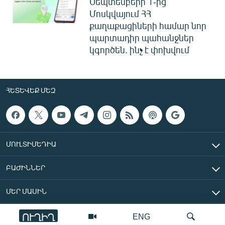
Սեպտեմբերի 1-ից
Մոսկվայում ՀՀ
քաղաքացիների համար նոր
պարտադիր պահանջներ
կգործեն. ինչ է փոխվում
ՀԵՏԵՎԵՔ ՄԵԶ
ՄՈՒԼՏԻՄԵԴԻԱ
ԲԱԺԻՆՆԵՐ
ՄԵՐ ՄԱՍԻՆ
ՈՒՂԻՂ
ENG
«Ազատ Եվրոպա/Ազատություն» ռադիոկայան © 2026