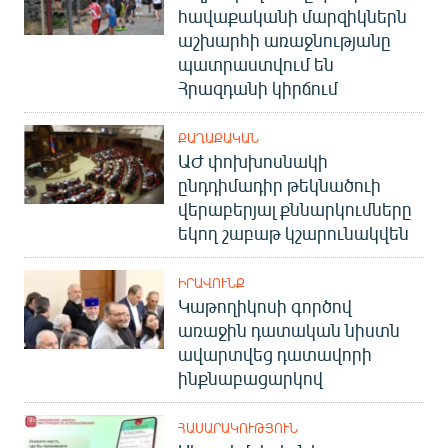
հավաքականի մարզիկներն
English
աշխարհի առաջնությանը
Русский
պատրաստվում են
Հրազդանի կիրճում
ՀԵՏԵՎԵՔ ՄԵԶ
ՔԱՂԱՔԱԿԱՆ
ԱԺ փոխխոսնակի
ընդդիմադիր թեկնածուի
վերաբերյալ քննարկումները
եկող շաբաթ կշարունակվեն
«Ազատության» բոլոր կայքերը
ԻՐԱՎՈՒՆՔ
Կաթողիկոսի գործով
առաջին դատական նիստն
ավարտվեց դատավորի
ինքնաբացարկով
ՀԱՍԱՐԱԿՈՒԹՅՈՒՆ