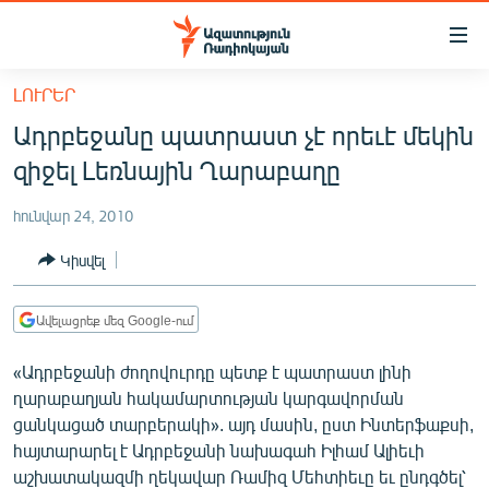
Մատչելիության
հղումներ
Անցնել
ԼՈՒՐԵՐ
հիմնական
ԱԶԱՏՈՒԹՅՈՒՆ TV
Ադրբեջանը պատրաստ չէ որեւէ մեկին
բովանդակությանը
ՀԱՅԱՍՏԱՆ
Անցնել
զիջել Լեռնային Ղարաբաղը
հիմնական
ՔԱՂԱՔԱԿԱՆ
մենյուին
հունվար 24, 2010
ԸՆՏՐՈՒԹՅՈՒՆՆԵՐ 2026
Որոնում
Կիսվել
ԻՐԱՎՈՒՆՔ
ՀԱՍԱՐԱԿՈՒԹՅՈՒՆ
Ավելացրեք մեզ Google-ում
ՏՆՏԵՍՈՒԹՅՈՒՆ
«Ադրբեջանի ժողովուրդը պետք է պատրաստ լինի
ՂԱՐԱԲԱՂ
ղարաբաղյան հակամարտության կարգավորման
ցանկացած տարբերակի». այդ մասին, ըստ Ինտերֆաքսի,
ՊԱՏԵՐԱԶՄԻ 6 ՇԱԲԱԹՆԵՐԸ
հայտարարել է Ադրբեջանի նախագահ Իլհամ Ալիեւի
ՏԱՐԱԾԱՇՐՋԱՆ
աշխատակազմի ղեկավար Ռամիզ Մեհտիեւը եւ ընդգծել՝