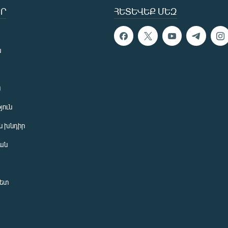
Ր
ՀԵՏԵՎԵՔ ՄԵԶ
ն
ն
յուն
 խնդիր
ան
նետ