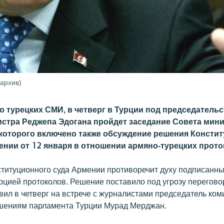
архив)
 турецких СМИ, в четверг в Турции под председатель
стра Реджепа Эдогана пройдет заседание Совета мини
 которого включено также обсуждение решения Консти
мении от 12 января в отношении армяно-турецких прото
титуционного суда Армении противоречит духу подписанн
рцией протоколов. Решение поставило под угрозу перегов
явил в четверг на встрече с журналистами председатель ком
шениям парламента Турции Мурад Мерджан.