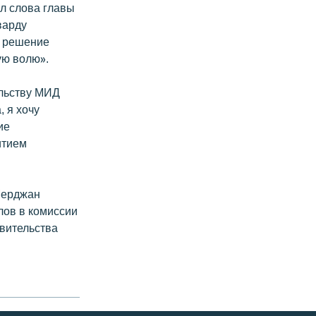
л слова главы
варду
ь решение
ую волю».
ельству МИД
, я хочу
ие
итием
 Мерджан
лов в комиссии
вительства