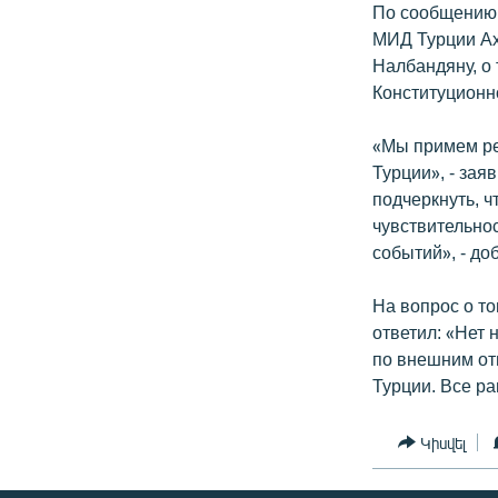
По сообщению 
МИД Турции Ах
Налбандяну, о
Конституционн
«Мы примем ре
Турции», - зая
подчеркнуть, 
чувствительно
событий», - до
На вопрос о то
ответил: «Нет
по внешним от
Турции. Все р
Կիսվել