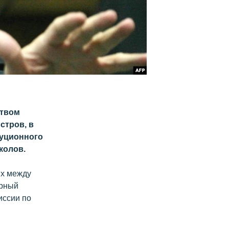
ством
стров, в
туционного
колов.
ых между
орный
иссии по