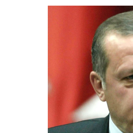
ՄԻՋԱԶԳԱՅԻՆ
ՄՇԱԿՈՒՅԹ
ՍՊՈՐՏ
ՄԵԿՆԱԲԱՆՈՒԹՅՈՒՆ
ՏՏ ԵՒ ԻՆՏԵՐՆԵՏ
ԿՈՐՈՆԱՎԻՐՈՒՍ
ԱՐԽԻՎ
ՏԵՍԱՆՅՈՒԹԵՐ
ԲԱՆԱՎԵՃ
ՁԳՏԵԼՈՎ ԼԱՎԱԳՈՒՅՆԻՆ
ՓՈԴՔԱՍԹ