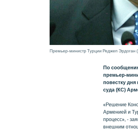
Премьер-министр Турции Реджеп Эрдоган (
По сообщению
премьер-мини
повестку дня
суда (КС) Ар
«Решение Конс
Арменией и Ту
процесс», - за
внешним отно