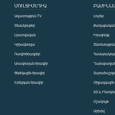
ՄՈՒԼՏԻՄԵԴԻԱ
ԲԱԺԻՆՆԵ
Ազատություն TV
Լուրեր
Տեսանյութեր
Քաղաքակա
Լրատվական
Իրավունք
Կիրակնօրյա
Տնտեսությու
Ռադիոծրագրեր
Հասարակութ
Առավոտյան ծրագիր
Ղարաբաղյան
Ցերեկային ծրագիր
Տարածաշրջ
Հայերեն
Երեկոյան ծրագիր
Միջազգային
English
ՏՏ և Ինտեր
Русский
Մշակույթ
ՀԵՏԵՎԵՔ ՄԵԶ
Արխիվ