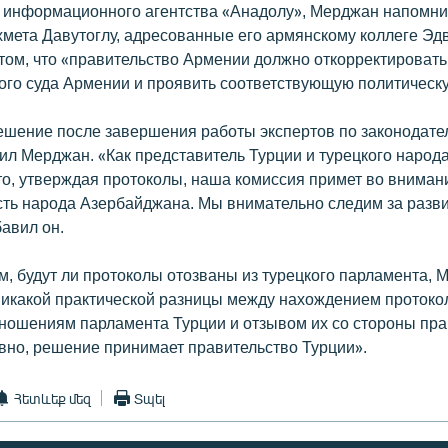
информационного агентства «Анадолу», Мерджан напомни
мета Давутоглу, адресованные его армянскому коллеге Эд
 том, что «правительство Армении должно откорректироват
ого суда Армении и проявить соответствующую политическ
шение после завершения работы экспертов по законодат
вил Мерджан. «Как представитель Турции и турецкого народа
что, утверждая протоколы, наша комиссия примет во вниман
сть народа Азербайджана. Мы внимательно следим за разв
бавил он.
м, будут ли протоколы отозваны из турецкого парламента,
 никакой практической разницы между нахождением протоко
ношениям парламента Турции и отзывом их со стороны пра
авно, решение принимает правительство Турции».
Հետևեք մեզ
Տպել