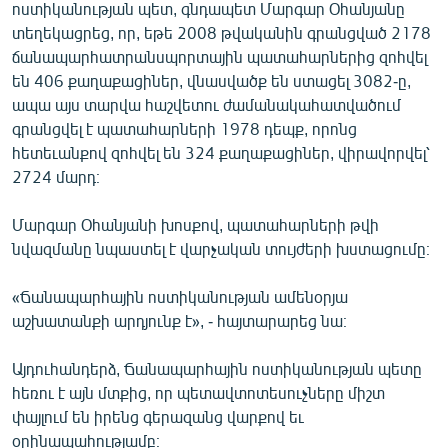
ոստիկանության պետ, գնդապետ Մարգար Օհանյանը
English
տեղեկացրեց, որ, եթե 2008 թվականին գրանցված 2178
Русский
ճանապարհատրանսպորտային պատահարներից զոհվել
են 406 քաղաքացիներ, վնասվածք են ստացել 3082-ը,
ապա այս տարվա հաշվետու ժամանակահատվածում
ՀԵՏԵՎԵՔ ՄԵԶ
գրանցվել է պատահարների 1978 դեպք, որոնց
հետեւանքով զոհվել են 324 քաղաքացիներ, վիրավորվել՝
2724 մարդ։
Մարգար Օհանյանի խոսքով, պատահարների թվի
«Ազատության» բոլոր կայքերը
նվազմանը նպաստել է վարչական տույժերի խստացումը։
«Ճանապարհային ոստիկանության ամենօրյա
աշխատանքի արդյունք է», - հայտարարեց նա։
Այդուհանդերձ, Ճանապարհային ոստիկանության պետը
հեռու է այն մտքից, որ պետավտոտեսուչները միշտ
փայլում են իրենց գերազանց վարքով եւ
օրինապահությամբ։