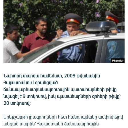
ՄԻՋԱԶԳԱՅԻՆ
ՄՇԱԿՈՒՅԹ
ՍՊՈՐՏ
ՄԵԿՆԱԲԱՆՈՒԹՅՈՒՆ
ՏՏ ԵՒ ԻՆՏԵՐՆԵՏ
ԿՈՐՈՆԱՎԻՐՈՒՍ
ԱՐԽԻՎ
Նախորդ տարվա համեմատ, 2009 թվականին
ՏԵՍԱՆՅՈՒԹԵՐ
Հայաստանում գրանցված
ԲԱՆԱՎԵՃ
ճանապարհատրանսպորտային պատահարների թիվը
նվազել է 9 տոկոսով, իսկ պատահարների զոհերի թիվը՝
ՁԳՏԵԼՈՎ ԼԱՎԱԳՈՒՅՆԻՆ
20 տոկոսով։
ՓՈԴՔԱՍԹ
Երեքշաբթի լրագրողների հետ հանդիպմանը ամփոփելով
Հայերեն
անցած տարին՝ Հայաստանի ճանապարհային