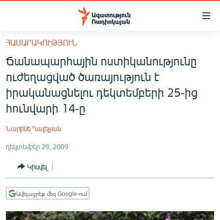
Մատչելիության
հղումներ
Անցնել
ՀԱՍԱՐԱԿՈՒԹՅՈՒՆ
հիմնական
ԱԶԱՏՈՒԹՅՈՒՆ TV
Ճանապարհային ոստիկանությունը
բովանդակությանը
ՀԱՅԱՍՏԱՆ
Անցնել
ուժեղացված ծառայություն է
հիմնական
ՔԱՂԱՔԱԿԱՆ
իրականացնելու դեկտեմբերի 25-ից
մենյուին
ԸՆՏՐՈՒԹՅՈՒՆՆԵՐ 2026
հունվարի 14-ը
Որոնում
ԻՐԱՎՈՒՆՔ
Նարինե Ղալեչյան
ՀԱՍԱՐԱԿՈՒԹՅՈՒՆ
դեկտեմբեր 29, 2009
ՏՆՏԵՍՈՒԹՅՈՒՆ
Կիսվել
ՂԱՐԱԲԱՂ
ՊԱՏԵՐԱԶՄԻ 6 ՇԱԲԱԹՆԵՐԸ
Ավելացրեք մեզ Google-ում
ՏԱՐԱԾԱՇՐՋԱՆ