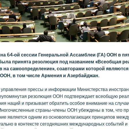
на 64-ой сессии Генеральной Ассамблеи (ГА) ООН в пя
была принята резолюция под названием «Всеобщая ре
в на самоопределение», соавторами которой являются 
 ООН, в том числе Армения и Азербайджан.
управления прессы и информации Министерства иностран
еупомянутая резолюция ООН подтверждает всеобщую реа
ия наций и призывает обратить особое внимание на случа
«Многочисленные страны-члены ООН убеждены в том, что пр
ие является одним из основополагающих принципов межд
туально в контексте сегодняшних международных событий и 