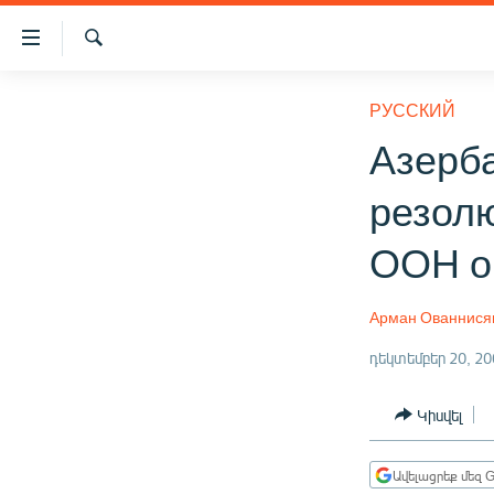
Մատչելիության
հղումներ
Որոնում
Անցնել
ԱԶԱՏՈՒԹՅՈՒՆ TV
հիմնական
РУССКИЙ
բովանդակությանը
ՀԱՅԱՍՏԱՆ
Азерба
Անցնել
ՔԱՂԱՔԱԿԱՆ
հիմնական
резол
մենյուին
ԸՆՏՐՈՒԹՅՈՒՆՆԵՐ 2026
Որոնում
ООН о
ԻՐԱՎՈՒՆՔ
ՀԱՍԱՐԱԿՈՒԹՅՈՒՆ
Арман Ованнися
ՏՆՏԵՍՈՒԹՅՈՒՆ
դեկտեմբեր 20, 20
ՂԱՐԱԲԱՂ
Կիսվել
ՊԱՏԵՐԱԶՄԻ 6 ՇԱԲԱԹՆԵՐԸ
ՏԱՐԱԾԱՇՐՋԱՆ
Ավելացրեք մեզ G