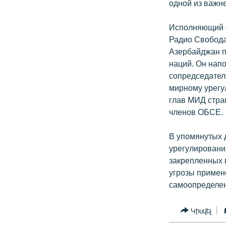
одной из важн
Исполняющий о
Радио Свобода 
Азербайджан п
наций. Он нап
сопредседател
мирному урегу
глав МИД стра
членов ОБСЕ.
В упомянутых 
урегулировани
закрепленных 
угрозы примен
самоопределен
Կիսվել