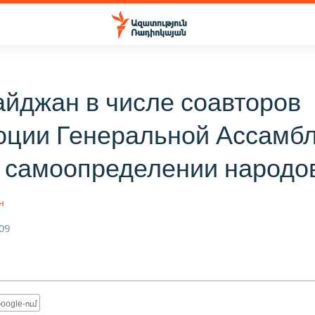
йджан в числе соавторов
юции Генеральной Ассамб
 самоопределении народо
н
09
oogle-ում