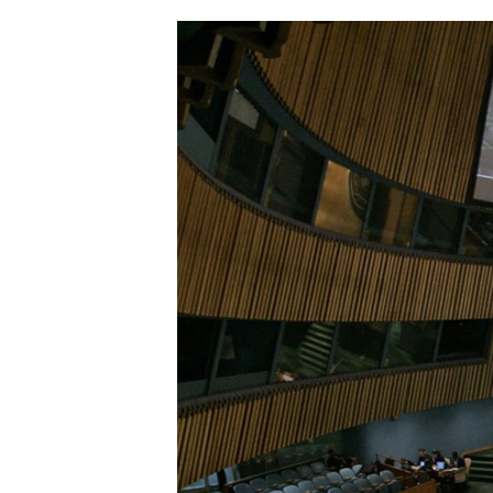
ՄԻՋԱԶԳԱՅԻՆ
ՄՇԱԿՈՒՅԹ
ՍՊՈՐՏ
ՄԵԿՆԱԲԱՆՈՒԹՅՈՒՆ
ՏՏ ԵՒ ԻՆՏԵՐՆԵՏ
ԿՈՐՈՆԱՎԻՐՈՒՍ
ԱՐԽԻՎ
ՏԵՍԱՆՅՈՒԹԵՐ
ԲԱՆԱՎԵՃ
ՁԳՏԵԼՈՎ ԼԱՎԱԳՈՒՅՆԻՆ
ՓՈԴՔԱՍԹ