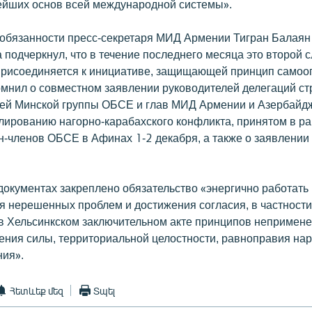
ейших основ всей международной системы».
бязанности пресс-секретаря МИД Армении Тигран Балаян 
подчеркнул, что в течение последнего месяца это второй с
рисоединяется к инициативе, защищающей принцип самоо
омнил о совместном заявлении руководителей делегаций ст
ей Минской группы ОБСЕ и глав МИД Армении и Азербайд
лированию нагорно-карабахского конфликта, принятом в ра
н-членов ОБСЕ в Афинах 1-2 декабря, а также о заявлении 
документах закреплено обязательство «энергично работать
я нерешенных проблем и достижения согласия, в частности
в Хельсинкском заключительном акте принципов непримене
ения силы, территориальной целостности, равноправия нар
ия».
Հետևեք մեզ
Տպել