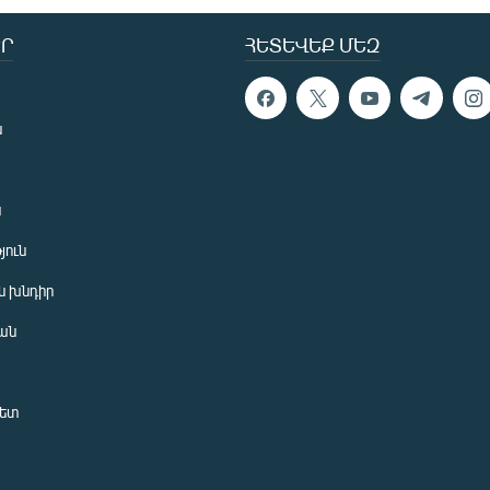
Ր
ՀԵՏԵՎԵՔ ՄԵԶ
ն
ն
յուն
 խնդիր
ան
նետ