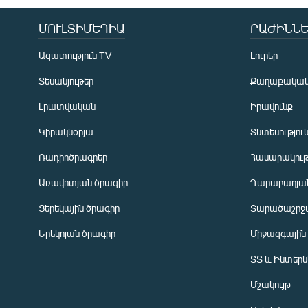
ՄՈՒԼՏԻՄԵԴԻԱ
ԲԱԺԻՆՆԵ
Ազատություն TV
Լուրեր
Տեսանյութեր
Քաղաքակա
Լրատվական
Իրավունք
Կիրակնօրյա
Տնտեսությու
Ռադիոծրագրեր
Հասարակութ
Առավոտյան ծրագիր
Ղարաբաղյան
Ցերեկային ծրագիր
Տարածաշրջ
Հայերեն
Երեկոյան ծրագիր
Միջազգային
English
ՏՏ և Ինտեր
Русский
Մշակույթ
ՀԵՏԵՎԵՔ ՄԵԶ