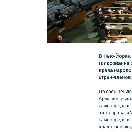
В Нью-Йорке, 
голосования 
права народо
стран-членов
По сообщению 
Армении, выш
самоопределен
этого права: 
самоопределен
права, оно ак