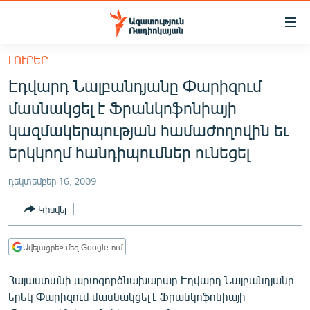
Մատչելիության
հղումներ
Անցնել
ԼՈՒՐԵՐ
հիմնական
ԱԶԱՏՈՒԹՅՈՒՆ TV
Էդվարդ Նալբանդյանը Փարիզում
բովանդակությանը
ՀԱՅԱՍՏԱՆ
Անցնել
մասնակցել է Ֆրանկոֆոնիայի
հիմնական
ՔԱՂԱՔԱԿԱՆ
կազմակերպության համաժողովին եւ
մենյուին
ԸՆՏՐՈՒԹՅՈՒՆՆԵՐ 2026
երկկողմ հանդիպումներ ունեցել
Որոնում
ԻՐԱՎՈՒՆՔ
դեկտեմբեր 16, 2009
ՀԱՍԱՐԱԿՈՒԹՅՈՒՆ
Կիսվել
ՏՆՏԵՍՈՒԹՅՈՒՆ
ՂԱՐԱԲԱՂ
Ավելացրեք մեզ Google-ում
ՊԱՏԵՐԱԶՄԻ 6 ՇԱԲԱԹՆԵՐԸ
Հայաստանի արտգործնախարար Էդվարդ Նալբանդյանը
երեկ Փարիզում մասնակցել է Ֆրանկոֆոնիայի
ՏԱՐԱԾԱՇՐՋԱՆ