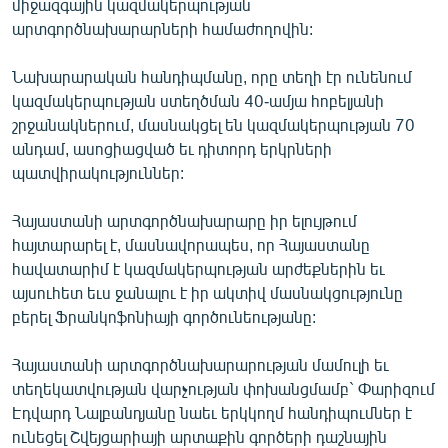
միջազգային կազմակերպության
ՄԻՋԱԶԳԱՅԻՆ
արտգործնախարարների համաժողովին:
ՄՇԱԿՈՒՅԹ
Նախարարական հանդիպմանը, որը տեղի էր ունենում
ՍՊՈՐՏ
կազմակերպության ստեղծման 40-ամյա հոբելյանի
շրջանակներում, մասնակցել են կազմակերպության 70
ՄԵԿՆԱԲԱՆՈՒԹՅՈՒՆ
անդամ, ասոցիացված եւ դիտորդ երկրների
ՏՏ ԵՒ ԻՆՏԵՐՆԵՏ
պատվիրակություններ:
ԿՈՐՈՆԱՎԻՐՈՒՍ
Հայաստանի արտգործնախարարը իր ելույթում
ԱՐԽԻՎ
հայտարարել է, մասնավորապես, որ Հայաստանը
հավատարիմ է կազմակերպության արժեքներին եւ
ՏԵՍԱՆՅՈՒԹԵՐ
այսուհետ եւս ջանալու է իր ակտիվ մասնակցությունը
ԲԱՆԱՎԵՃ
բերել Ֆրանկոֆոնիայի գործունեությանը:
ՁԳՏԵԼՈՎ ԼԱՎԱԳՈՒՅՆԻՆ
Հայաստանի արտգործնախարարության մամուլի եւ
ՓՈԴՔԱՍԹ
տեղեկատվության վարչության փոխանցմամբ` Փարիզում
Էդվարդ Նալբանդյանը նաեւ երկկողմ հանդիպումներ է
Հայերեն
ունեցել Շվեյցարիայի արտաքին գործերի դաշնային