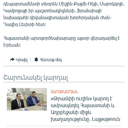
դեպարտամենտի տնօրեն Միշլին Քալմի-Ռեյի, Մարոկկոյի,
English
Կամբոջայի իր պաշտոնակիցների, Ֆրանսիայի
Русский
նախագահի դիվանագիտական խորհրդական Ժան-
Դավիդ Լեւիտի հետ:
ՀԵՏԵՎԵՔ ՄԵԶ
Հայաստանի արտգործնախարարը այսօր վերադարձել է
Երեւան:
Կիսվել
Հետևեք մեզ
«Ազատության» բոլոր կայքերը
Շարունակել կարդալ
ՏԱՐԱԾԱՇՐՋԱՆ
«Թրամփի ուղին» կարող է
ամրապնդել Հայաստանի և
Ադրբեջանի միջև
խաղաղությունը. Լայթսթոուն