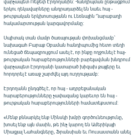
վարչապետ Ռեջեփ Էրդողանին։ Հանդիպման ընթացքում
ՄԻՋԱԶԳԱՅԻՆ
երկու ղեկավարները անդրադարձել են նաեւ հայ -
թուրքական երկխոսությանն ու Լեռնային Ղարաբաղի
ՄՇԱԿՈՒՅԹ
հակամարտության կարգավորմանը։
ՍՊՈՐՏ
Սպիտակ տան մամլո ծառայության փոխանցմամբ`
ՄԵԿՆԱԲԱՆՈՒԹՅՈՒՆ
նախագահ Բարաք Օբաման հանդիպումից հետո տեղի
ՏՏ ԵՒ ԻՆՏԵՐՆԵՏ
ունեցած ճեպազրույցում ասել է, որ ինքը ողջունել է հայ-
թուրքական հարաբերությունների բարելավման խնդրում
ԿՈՐՈՆԱՎԻՐՈՒՍ
վարչապետ Էրդողանի կատարած խիզախ քայլերը եւ
ԱՐԽԻՎ
հորդորել է առաջ շարժվել այդ ուղղությամբ։
ՏԵՍԱՆՅՈՒԹԵՐ
Էրդողանն ընդգծել է, որ հայ - ադրբեջանական
ԲԱՆԱՎԵՃ
հարաբերությունները չափազանց կարեւոր են հայ -
թուրքական հարաբերությունների համատեքստում։
ՁԳՏԵԼՈՎ ԼԱՎԱԳՈՒՅՆԻՆ
ՓՈԴՔԱՍԹ
«Մենք քննարկել ենք Մինսկի խմբի գործունեությունը,
խոսել ենք այն մասին, թե ինչ կարող են Ամերիկայի
Հայերեն
Միացյալ Նահանգները, Ֆրանսիան եւ Ռուսաստանն անել