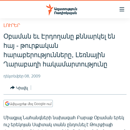
Մատչելիության
հղումներ
Անցնել
ԼՈՒՐԵՐ
հիմնական
ԱԶԱՏՈՒԹՅՈՒՆ TV
Օբաման եւ Էրդողանը քննարկել են
բովանդակությանը
ՀԱՅԱՍՏԱՆ
Անցնել
հայ - թուրքական
հիմնական
ՔԱՂԱՔԱԿԱՆ
հարաբերությունները, Լեռնային
մենյուին
ԸՆՏՐՈՒԹՅՈՒՆՆԵՐ 2026
Ղարաբաղի հակամարտությունը
Որոնում
ԻՐԱՎՈՒՆՔ
դեկտեմբեր 08, 2009
ՀԱՍԱՐԱԿՈՒԹՅՈՒՆ
Կիսվել
ՏՆՏԵՍՈՒԹՅՈՒՆ
ՂԱՐԱԲԱՂ
Ավելացրեք մեզ Google-ում
ՊԱՏԵՐԱԶՄԻ 6 ՇԱԲԱԹՆԵՐԸ
Միացյալ Նահանգների նախագահ Բարաք Օբաման երեկ
ուշ երեկոյան Սպիտակ տանն ընդունել է Թուրքիայի
ՏԱՐԱԾԱՇՐՋԱՆ