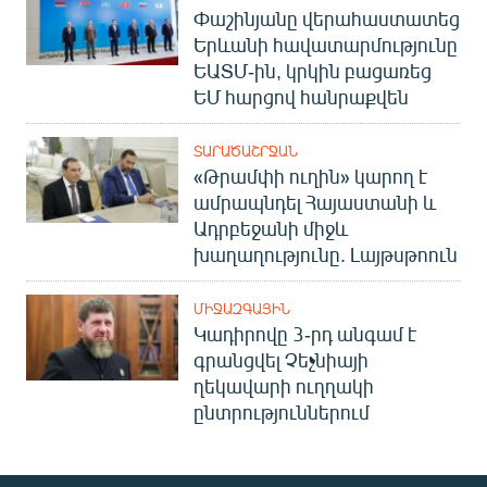
Փաշինյանը վերահաստատեց
Երևանի հավատարմությունը
ԵԱՏՄ-ին, կրկին բացառեց
ԵՄ հարցով հանրաքվեն
ՏԱՐԱԾԱՇՐՋԱՆ
«Թրամփի ուղին» կարող է
ամրապնդել Հայաստանի և
Ադրբեջանի միջև
խաղաղությունը. Լայթսթոուն
ՄԻՋԱԶԳԱՅԻՆ
Կադիրովը 3-րդ անգամ է
գրանցվել Չեչնիայի
ղեկավարի ուղղակի
ընտրություններում