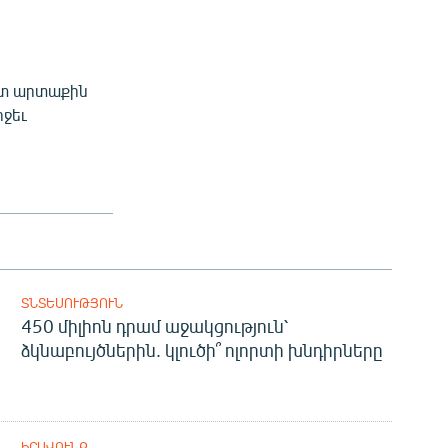
ետ արտաքին
ջեւ
ՏՆՏԵՍՈՒԹՅՈՒՆ
450 միլիոն դրամ աջակցություն՝
ձկնաբույծներին. կլուծի՞ ոլորտի խնդիրները
ԻՐԱՎՈՒՆՔ