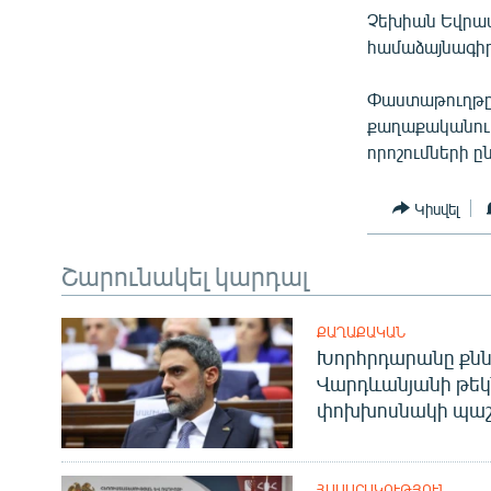
ՄԻՋԱԶԳԱՅԻՆ
Չեխիան Եվրամ
ՄՇԱԿՈՒՅԹ
համաձայնագիր
ՍՊՈՐՏ
Փաստաթուղթը 
ՄԵԿՆԱԲԱՆՈՒԹՅՈՒՆ
քաղաքականութ
որոշումների 
ՏՏ ԵՒ ԻՆՏԵՐՆԵՏ
ԿՈՐՈՆԱՎԻՐՈՒՍ
Կիսվել
ԱՐԽԻՎ
Շարունակել կարդալ
ՏԵՍԱՆՅՈՒԹԵՐ
ԲԱՆԱՎԵՃ
ՔԱՂԱՔԱԿԱՆ
Խորհրդարանը քնն
ՁԳՏԵԼՈՎ ԼԱՎԱԳՈՒՅՆԻՆ
Վարդևանյանի թեկ
ՓՈԴՔԱՍԹ
փոխխոսնակի պաշ
ՀԱՍԱՐԱԿՈՒԹՅՈՒՆ