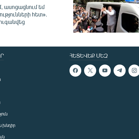
մ, ասոցացնում եմ
ությունների հետ».
ուգանվեց
Ր
ՀԵՏԵՎԵՔ ՄԵԶ
ն
ն
յուն
 խնդիր
ան