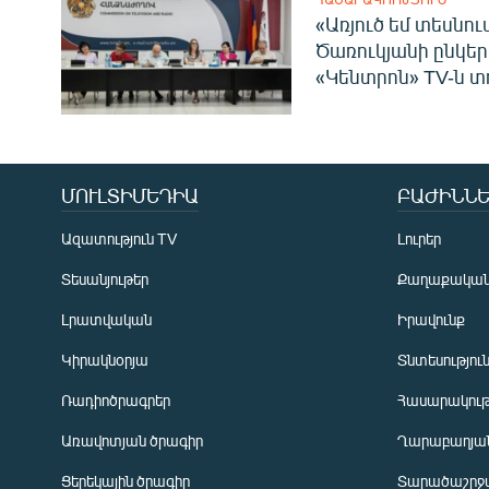
«Առյուծ եմ տեսնու
Ծառուկյանի ընկեր
«Կենտրոն» TV-ն տ
ՄՈՒԼՏԻՄԵԴԻԱ
ԲԱԺԻՆՆԵ
Ազատություն TV
Լուրեր
Տեսանյութեր
Քաղաքակա
Լրատվական
Իրավունք
Կիրակնօրյա
Տնտեսությու
Ռադիոծրագրեր
Հասարակութ
Առավոտյան ծրագիր
Ղարաբաղյան
Ցերեկային ծրագիր
Տարածաշրջ