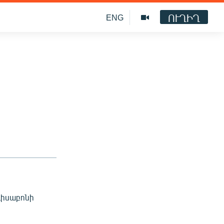
ՈՒՂԻՂ
ENG
ի
 Լիսաբոնի