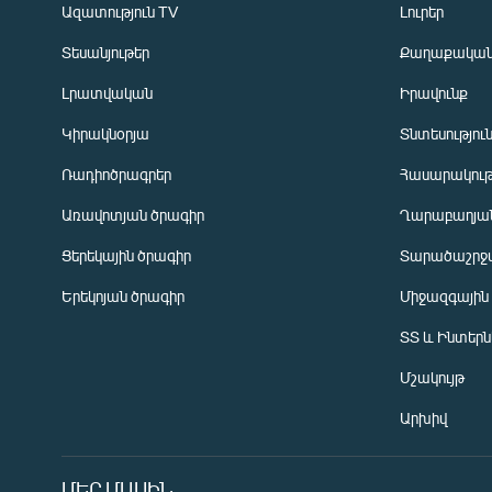
Ազատություն TV
Լուրեր
Տեսանյութեր
Քաղաքակա
Լրատվական
Իրավունք
Կիրակնօրյա
Տնտեսությու
Ռադիոծրագրեր
Հասարակութ
Առավոտյան ծրագիր
Ղարաբաղյան
Ցերեկային ծրագիր
Տարածաշրջ
Հայերեն
Երեկոյան ծրագիր
Միջազգային
English
ՏՏ և Ինտեր
Русский
Մշակույթ
ՀԵՏԵՎԵՔ ՄԵԶ
Արխիվ
ՄԵՐ ՄԱՍԻՆ