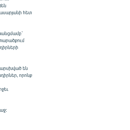
ձեն
ասարյանի հետ
խանցմամբ`
տարածքում
դիրների
 խարսխված են
նդիրներ, որոնք
իջեւ
աջ: