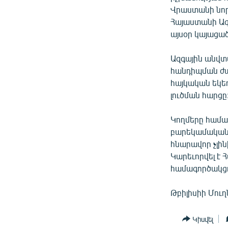
ՄԻՋԱԶԳԱՅԻՆ
Վրաստանի նոր
ՄՇԱԿՈՒՅԹ
Հայաստանի Ազ
այսօր կայացա
ՍՊՈՐՏ
ՄԵԿՆԱԲԱՆՈՒԹՅՈՒՆ
Ազգային անվտ
հանդիպման ժա
ՏՏ ԵՒ ԻՆՏԵՐՆԵՏ
հայկական եկե
ԿՈՐՈՆԱՎԻՐՈՒՍ
լուծման հարցը
ԱՐԽԻՎ
Կողմերը համակ
ՏԵՍԱՆՅՈՒԹԵՐ
բարեկամական հ
հնարավոր չլին
ԲԱՆԱՎԵՃ
Կարեւորվել է
ՁԳՏԵԼՈՎ ԼԱՎԱԳՈՒՅՆԻՆ
համագործակցո
ՓՈԴՔԱՍԹ
Թբիլիսիի Մուղ
Կիսվել