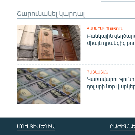
Շարունակել կարդալ
ՀԱՍԱՐԱԿՈՒԹՅՈՒՆ
Բանկային զեղծարա
միայն դրանցից բող
ՀԱՅԱՍՏԱՆ
Կառավարությունը 
դոլարի նոր վարկեր
ՄՈՒԼՏԻՄԵԴԻԱ
ԲԱԺԻՆՆԵ