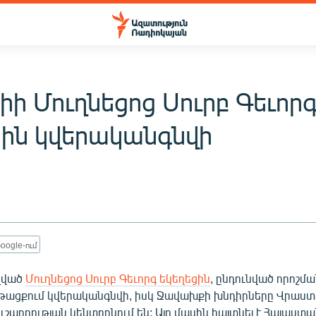
իի Մուղնեցոց Սուրբ Գեւոր
ցին կվերականգնվի
oogle-ում
ւզված
Մուղնեցոց Սուրբ Գեւորգ եկեղեցին
, ընդունված որոշմ
թացքում կվերականգնվի, իսկ Ջավախքի խնդիրները Վրաս
ւշադրության կենտրոնում են: Այդ մասին հայտնել է Հայաստա