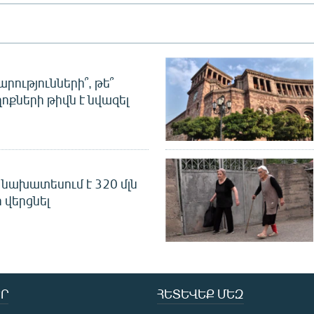
րությունների՞, թե՞
ոքների թիվն է նվազել
նախատեսում է 320 մլն
 վերցնել
Ր
ՀԵՏԵՎԵՔ ՄԵԶ