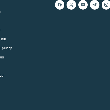
ն
ն
յուն
 խնդիր
ան
նետ