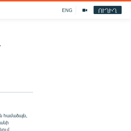
ՈՒՂԻՂ
ENG
գ
ան համաձայն,
տանի
նում