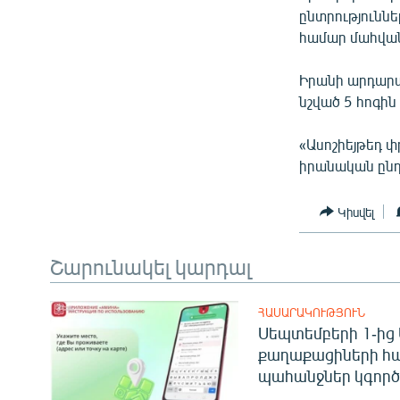
ՄԻՋԱԶԳԱՅԻՆ
ընտրությունն
ՄՇԱԿՈՒՅԹ
համար մահվան
ՍՊՈՐՏ
Իրանի արդար
ՄԵԿՆԱԲԱՆՈՒԹՅՈՒՆ
նշված 5 հոգի
ՏՏ ԵՒ ԻՆՏԵՐՆԵՏ
«Ասոշիեյթեդ փ
ԿՈՐՈՆԱՎԻՐՈՒՍ
իրանական ընդ
ԱՐԽԻՎ
Կիսվել
ՏԵՍԱՆՅՈՒԹԵՐ
ԲԱՆԱՎԵՃ
Շարունակել կարդալ
ՁԳՏԵԼՈՎ ԼԱՎԱԳՈՒՅՆԻՆ
ՀԱՍԱՐԱԿՈՒԹՅՈՒՆ
ՓՈԴՔԱՍԹ
Սեպտեմբերի 1-ից 
քաղաքացիների հ
պահանջներ կգործե