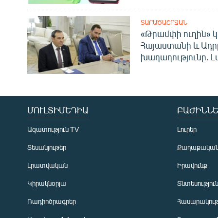
ՏԱՐԱԾԱՇՐՋԱՆ
«Թրամփի ուղին» կ
Հայաստանի և Ադր
խաղաղությունը. Լ
ՄՈՒԼՏԻՄԵԴԻԱ
ԲԱԺԻՆՆԵ
Ազատություն TV
Լուրեր
Տեսանյութեր
Քաղաքակա
Լրատվական
Իրավունք
Կիրակնօրյա
Տնտեսությու
Ռադիոծրագրեր
Հասարակութ