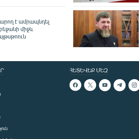
արող է ամրապնդել
բեջանի միջև
այթսթոուն
Ր
ՀԵՏԵՎԵՔ ՄԵԶ
ն
ն
յուն