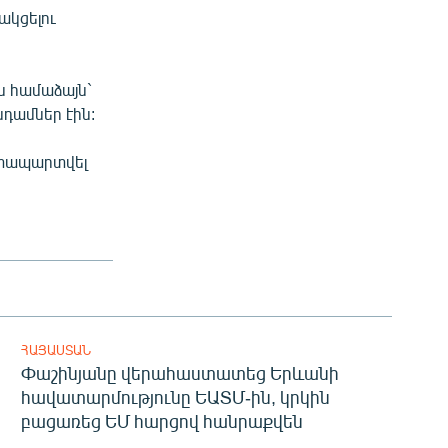
ակցելու
 համաձայն`
դամներ էին:
դատապարտվել
ՀԱՅԱՍՏԱՆ
Փաշինյանը վերահաստատեց Երևանի
հավատարմությունը ԵԱՏՄ-ին, կրկին
բացառեց ԵՄ հարցով հանրաքվեն