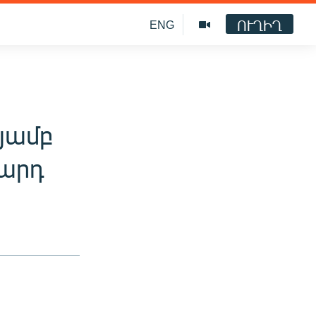
ՈՒՂԻՂ
ENG
յամբ
մարդ