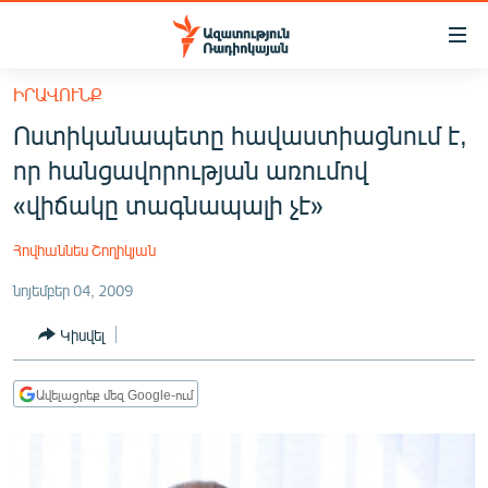
Մատչելիության
հղումներ
Անցնել
ԻՐԱՎՈՒՆՔ
հիմնական
ԱԶԱՏՈՒԹՅՈՒՆ TV
Ոստիկանապետը հավաստիացնում է,
բովանդակությանը
ՀԱՅԱՍՏԱՆ
Անցնել
որ հանցավորության առումով
հիմնական
ՔԱՂԱՔԱԿԱՆ
«վիճակը տագնապալի չէ»
մենյուին
ԸՆՏՐՈՒԹՅՈՒՆՆԵՐ 2026
Որոնում
Հովհաննես Շողիկյան
ԻՐԱՎՈՒՆՔ
նոյեմբեր 04, 2009
ՀԱՍԱՐԱԿՈՒԹՅՈՒՆ
Կիսվել
ՏՆՏԵՍՈՒԹՅՈՒՆ
ՂԱՐԱԲԱՂ
Ավելացրեք մեզ Google-ում
ՊԱՏԵՐԱԶՄԻ 6 ՇԱԲԱԹՆԵՐԸ
ՏԱՐԱԾԱՇՐՋԱՆ