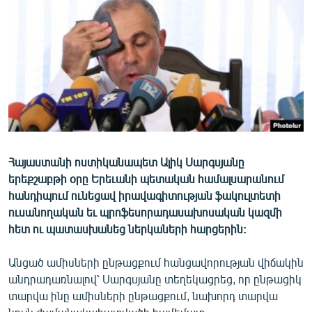
ՄԻՋԱԶԳԱՅԻՆ
ՄՇԱԿՈՒՅԹ
ՍՊՈՐՏ
ՄԵԿՆԱԲԱՆՈՒԹՅՈՒՆ
ՏՏ ԵՒ ԻՆՏԵՐՆԵՏ
ԿՈՐՈՆԱՎԻՐՈՒՍ
Հայաստանի ոստիկանապետ Ալիկ Սարգսյանը
ԱՐԽԻՎ
երեքշաբթի օրը Երեւանի պետական համալսարանում
ՏԵՍԱՆՅՈՒԹԵՐ
հանդիպում ունեցավ իրավագիտության ֆակուլտետի
ուսանողական եւ պրոֆեսորադասախոսական կազմի
ԲԱՆԱՎԵՃ
հետ ու պատասխանեց ներկաների հարցերին:
ՁԳՏԵԼՈՎ ԼԱՎԱԳՈՒՅՆԻՆ
Անցած ամիսների ընթացքում հանցավորության վիճակին
ՓՈԴՔԱՍԹ
անդրադառնալով՝ Սարգսյանը տեղեկացրեց, որ ընթացիկ
տարվա ինը ամիսների ընթացքում, նախորդ տարվա
Հայերեն