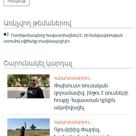
Իրավունք
Առնչվող թեմաներով
Ոստիկանապետը հավաստիացնում է, որ հանցավորության
առումով «վիճակը տագնապալի չէ»
Շարունակել կարդալ
ՀԱՍԱՐԱԿՈՒԹՅՈՒՆ
Փախուստ ռուսական
զորամասից. ինչու է ռուսների
հոսքը Հայաստան կրկին
ակտիվացել
ՀԱՍԱՐԱԿՈՒԹՅՈՒՆ
Գյումրիից Փարիզ․