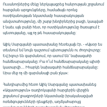
Ուսանողներից մեկը ներկայացրեց հանրության շրջանում
հարցման արդյունքները, համաձայն որոնց
ոստիկանության նկատմամբ հասարակության
անվստահությունը, մի շարք խնդիրներից բացի, կապված
է նաեւ այն բանի հետ, որ ոստիկանությունը ծառայում է
պետությանը, այլ ոչ թե հասարակությանը։
Ալիկ Սարգսյանի պատասխանը հետեւյալն էր. - «Այսօր ես
տեսնում եմ նույն դաշտում պետությունն ու ժողովուրդը:
Եվ իզուր են զարմանում, որ ասում են՝ նախագահի
հանձնարարականը: Բա ո՞ւմ հանձնարարականը պիտի
կատարվի… Իհարկե նախագահի հանձնարարականը:
Սրա մեջ ոչ մի զարմանալի բան չկա»:
Հանդիպումից հետո Ալիկ Սարգսյանը պատասխանեց
«Ազատություն» ռադիոկայանի հարցերին վերջին
շրջանում լրագրողների նկատմամբ իրականացված
ոտնձգությունների դեպքերի, աղմկահարույց