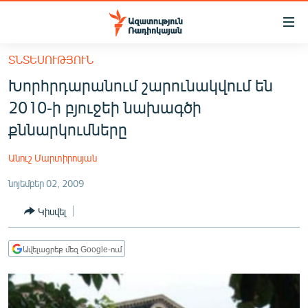
Մատչելիության
հղումներ
Անցնել
ՏՆՏԵՍՈՒԹՅՈՒՆ
հիմնական
ԱԶԱՏՈՒԹՅՈՒՆ TV
Խորհրդարանում շարունակվում են
բովանդակությանը
ՀԱՅԱՍՏԱՆ
Անցնել
2010-ի բյուջեի նախագծի
հիմնական
ՔԱՂԱՔԱԿԱՆ
քննարկումները
մենյուին
ԸՆՏՐՈՒԹՅՈՒՆՆԵՐ 2026
Որոնում
Անուշ Մարտիրոսյան
ԻՐԱՎՈՒՆՔ
նոյեմբեր 02, 2009
ՀԱՍԱՐԱԿՈՒԹՅՈՒՆ
Կիսվել
ՏՆՏԵՍՈՒԹՅՈՒՆ
ՂԱՐԱԲԱՂ
Ավելացրեք մեզ Google-ում
ՊԱՏԵՐԱԶՄԻ 6 ՇԱԲԱԹՆԵՐԸ
ՏԱՐԱԾԱՇՐՋԱՆ