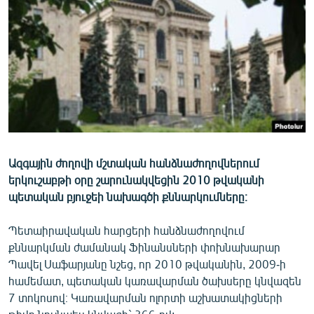
ՄԻՋԱԶԳԱՅԻՆ
ՄՇԱԿՈՒՅԹ
ՍՊՈՐՏ
ՄԵԿՆԱԲԱՆՈՒԹՅՈՒՆ
ՏՏ ԵՒ ԻՆՏԵՐՆԵՏ
ԿՈՐՈՆԱՎԻՐՈՒՍ
Ազգային ժողովի մշտական հանձնաժողովներում
ԱՐԽԻՎ
երկուշաբթի օրը շարունակվեցին 2010 թվականի
ՏԵՍԱՆՅՈՒԹԵՐ
պետական բյուջեի նախագծի քննարկումները։
ԲԱՆԱՎԵՃ
Պետաիրավական հարցերի հանձնաժողովում
ՁԳՏԵԼՈՎ ԼԱՎԱԳՈՒՅՆԻՆ
քննարկման ժամանակ Ֆինանսների փոխնախարար
Պավել Սաֆարյանը նշեց, որ 2010 թվականին, 2009-ի
ՓՈԴՔԱՍԹ
համեմատ, պետական կառավարման ծախսերը կնվազեն
7 տոկոսով։ Կառավարման ոլորտի աշխատակիցների
Հայերեն