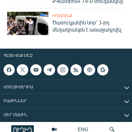
«Կենտրոն» TV-ն տուգանվեց
ԻՐԱՎՈՒՆՔ
Ծառուկյանին նոր՝ 3-րդ
մեղադրանքն է առաջադրվել
ՀԵՏԵՎԵՔ ՄԵԶ
ՄՈՒԼՏԻՄԵԴԻԱ
ԲԱԺԻՆՆԵՐ
ՄԵՐ ՄԱՍԻՆ
ՈՒՂԻՂ
ENG
«Ազատ Եվրոպա/Ազատություն» ռադիոկայան © 2026