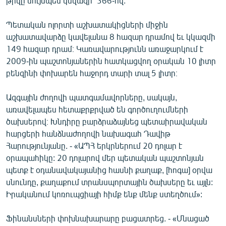
թիվը նույնպես կնվազի` 366-ով:
English
Պետական ոլորտի աշխատակիցների միջին
Русский
աշխատավարձը կավելանա 8 հազար դրամով եւ կկազմի
149 հազար դրամ։ Կառավարությունն առաջարկում է
ՀԵՏԵՎԵՔ ՄԵԶ
2009-ին պաշտոնյաներին հատկացվող օրական 10 լիտր
բենզինի փոխարեն հաջորդ տարի տալ 5 լիտր։
Ազգային ժողովի պատգամավորները, սակայն,
առավելապես հետաքրքրված են գործուղումների
ծախսերով։ Խնդիրը բարձրաձայնեց պետաիրավական
«Ազատության» բոլոր կայքերը
հարցերի հանձնաժողովի նախագահ Դավիթ
Հարությունյանը. - «ԱՊՀ երկրներում 20 դոլար է
օրապահիկը: 20 դոլարով մեր պետական պաշտոնյան
պետք է օդանավակայանից հասնի քաղաք, [հոգա] օրվա
սնունդը, քաղաքում տրանսպորտային ծախսերը եւ այլն:
Իրականում կոռուպցիայի հիմք ենք մենք ստեղծում»:
Ֆինանսների փոխնախարարը բացատրեց. - «Մնացած