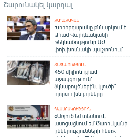
Շարունակել կարդալ
ՔԱՂԱՔԱԿԱՆ
Խորհրդարանը քննարկում է
Արամ Վարդևանյանի
թեկնածությունը ԱԺ
փոխխոսնակի պաշտոնում
ՏՆՏԵՍՈՒԹՅՈՒՆ
450 միլիոն դրամ
աջակցություն՝
ձկնաբույծներին. կլուծի՞
ոլորտի խնդիրները
ՀԱՍԱՐԱԿՈՒԹՅՈՒՆ
«Առյուծ եմ տեսնում,
ասոցացնում եմ Ծառուկյանի
ընկերությունների հետ».