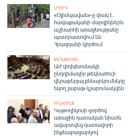
ՍՊՈՐՏ
«Օլիմպավան»-ը փակ է.
հավաքականի մարզիկներն
աշխարհի առաջնությանը
պատրաստվում են
Հրազդանի կիրճում
ՔԱՂԱՔԱԿԱՆ
ԱԺ փոխխոսնակի
ընդդիմադիր թեկնածուի
վերաբերյալ քննարկումները
եկող շաբաթ կշարունակվեն
ԻՐԱՎՈՒՆՔ
Կաթողիկոսի գործով
առաջին դատական նիստն
ավարտվեց դատավորի
ինքնաբացարկով