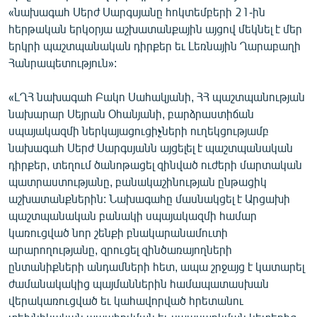
«նախագահ Սերժ Սարգսյանը հոկտեմբերի 21-ին
հերթական երկօրյա աշխատանքային այցով մեկնել է մեր
երկրի պաշտպանական դիրքեր եւ Լեռնային Ղարաբաղի
Հանրապետություն»:
«ԼՂՀ նախագահ Բակո Սահակյանի, ՀՀ պաշտպանության
նախարար Սեյրան Օհանյանի, բարձրաստիճան
սպայակազմի ներկայացուցիչների ուղեկցությամբ
նախագահ Սերժ Սարգսյանն այցելել է պաշտպանական
դիրքեր, տեղում ծանոթացել զինված ուժերի մարտական
պատրաստությանը, բանակաշինության ընթացիկ
աշխատանքներին: Նախագահը մասնակցել է Արցախի
պաշտպանական բանակի սպայակազմի համար
կառուցված նոր շենքի բնակարանամուտի
արարողությանը, զրուցել զինծառայողների
ընտանիքների անդամների հետ, ապա շրջայց է կատարել
ժամանակակից պայմաններին համապատասխան
վերակառուցված եւ կահավորված հրետանու