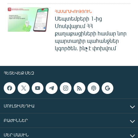
ՀԱՍԱՐԱԿՈՒԹՅՈՒՆ
Սեպտեմբերի 1-ից
Մոսկվայում ՀՀ
քաղաքացիների համար նոր
պարտադիր պահանջներ
կգործեն. ինչ է փոխվում
ՀԵՏԵՎԵՔ ՄԵԶ
ՄՈՒԼՏԻՄԵԴԻԱ
ԲԱԺԻՆՆԵՐ
ՄԵՐ ՄԱՍԻՆ