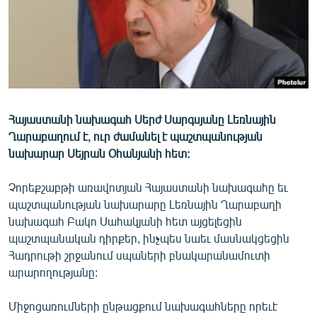
ՄԻՋԱԶԳԱՅԻՆ
ՄՇԱԿՈՒՅԹ
ՍՊՈՐՏ
ՄԵԿՆԱԲԱՆՈՒԹՅՈՒՆ
ՏՏ ԵՒ ԻՆՏԵՐՆԵՏ
Հայաստանի նախագահ Սերժ Սարգսյանը Լեռնային
Ղարաբաղում է, ուր ժամանել է պաշտպանության
ԿՈՐՈՆԱՎԻՐՈՒՍ
նախարար Սեյրան Օհանյանի հետ:
ԱՐԽԻՎ
Չորեքշաբթի առավոտյան Հայաստանի նախագահը եւ
ՏԵՍԱՆՅՈՒԹԵՐ
պաշտպանության նախարարը Լեռնային Ղարաբաղի
ԲԱՆԱՎԵՃ
նախագահ Բակո Սահակյանի հետ այցելեցին
պաշտպանական դիրքեր, ինչպես նաեւ մասնակցեցին
ՁԳՏԵԼՈՎ ԼԱՎԱԳՈՒՅՆԻՆ
Հադրութի շրջանում սպաների բնակարանամուտի
ՓՈԴՔԱՍԹ
արարողությանը:
Հայերեն
Միջոցառումների ընթացքում նախագահները որեւէ