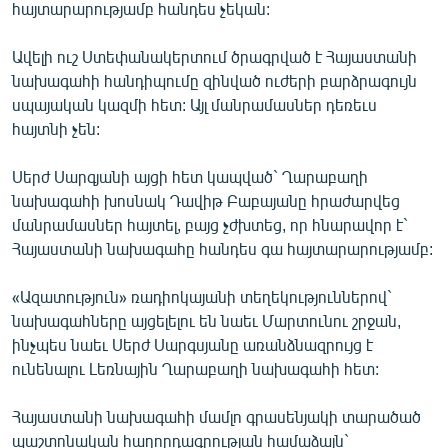
հայտարարությամբ հանդես չեկան:
English
Русский
Ավելի ուշ Ստեփանակերտում ծրագրված է Հայաստանի
նախագահի հանդիպումը զինված ուժերի բարձրագույն
սպայական կազմի հետ: Այլ մանրամասներ դեռեւս
ՀԵՏԵՎԵՔ ՄԵԶ
հայտնի չեն:
Սերժ Սարգյանի այցի հետ կապված` Ղարաբաղի
նախագահի խոսնակ Դավիթ Բաբայանը հրաժարվեց
մանրամասներ հայտել, բայց չժխտեց, որ հնարավոր է`
«Ազատության» բոլոր կայքերը
Հայաստանի նախագահը հանդես գա հայտարարությամբ:
«Ազատություն» ռադիոկայանի տեղեկություններով`
նախագահները այցելելու են նաեւ Մարտունու շրջան,
ինչպես նաեւ Սերժ Սարգսյանը առանձնազրույց է
ունենալու Լեռնային Ղարաբաղի նախագահի հետ:
Հայաստանի նախագահի մամլո գրասենյակի տարածած
պաշտոնական հաղորդագրության համաձայն`