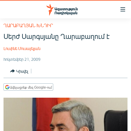
Մատչելիության
հղումներ
Անցնել
ՂԱՐԱԲԱՂՅԱՆ ԽՆԴԻՐ
հիմնական
ԱԶԱՏՈՒԹՅՈՒՆ TV
Սերժ Սարգսյանը Ղարաբաղում է
բովանդակությանը
ՀԱՅԱՍՏԱՆ
Անցնել
Լուսինե Մուսայելյան
հիմնական
ՔԱՂԱՔԱԿԱՆ
մենյուին
հոկտեմբեր 21, 2009
ԸՆՏՐՈՒԹՅՈՒՆՆԵՐ 2026
Որոնում
Կիսվել
ԻՐԱՎՈՒՆՔ
ՀԱՍԱՐԱԿՈՒԹՅՈՒՆ
Ավելացրեք մեզ Google-ում
ՏՆՏԵՍՈՒԹՅՈՒՆ
ՂԱՐԱԲԱՂ
ՊԱՏԵՐԱԶՄԻ 6 ՇԱԲԱԹՆԵՐԸ
ՏԱՐԱԾԱՇՐՋԱՆ