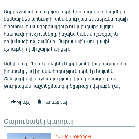
ՄԻՋԱԶԳԱՅԻՆ
Ադրբեջանական աղբյուրների հաղորդմամբ, կողմերը
ՄՇԱԿՈՒՅԹ
կքննարկեն առեւտրի, տնտեսության եւ էներգետիկայի
ոլորտում համագործակցությունը ընդարձակելու
ՍՊՈՐՏ
հնարավորությունները, ինչպես նաեւ միջազգային
ՄԵԿՆԱԲԱՆՈՒԹՅՈՒՆ
դիվանագիտությանն ու Հարավային Կովկասին
վերաբերող մի շարք հարցեր։
ՏՏ ԵՒ ԻՆՏԵՐՆԵՏ
ԿՈՐՈՆԱՎԻՐՈՒՍ
Ավելի վաղ Բեռն էր մեկնել Ադրբեջանի խորհրդարանի
խոսնակը, ով իր մտահոգություններն էր հայտնել
ԱՐԽԻՎ
Շվեյցարիայի միջնորդությամբ իրականացվող հայ -
ՏԵՍԱՆՅՈՒԹԵՐ
թուրքական հաշտեցման գործընթացի վերաբերյալ։
ԲԱՆԱՎԵՃ
Կիսվել
Հետևեք մեզ
ՁԳՏԵԼՈՎ ԼԱՎԱԳՈՒՅՆԻՆ
ՓՈԴՔԱՍԹ
Շարունակել կարդալ
Հայերեն
ՀԱՍԱՐԱԿՈՒԹՅՈՒՆ