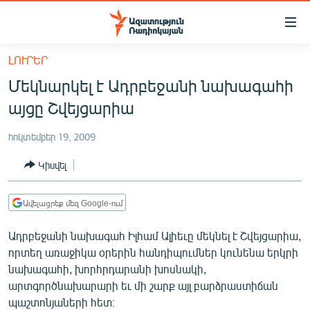
Մատչելիության
հղումներ
Անցնել
ԼՈՒՐԵՐ
հիմնական
ԱԶԱՏՈՒԹՅՈՒՆ TV
Մեկնարկել է Ադրբեջանի նախագահի
բովանդակությանը
ՀԱՅԱՍՏԱՆ
Անցնել
այցը Շվեյցարիա
հիմնական
ՔԱՂԱՔԱԿԱՆ
մենյուին
հոկտեմբեր 19, 2009
ԸՆՏՐՈՒԹՅՈՒՆՆԵՐ 2026
Որոնում
Կիսվել
ԻՐԱՎՈՒՆՔ
ՀԱՍԱՐԱԿՈՒԹՅՈՒՆ
Ավելացրեք մեզ Google-ում
ՏՆՏԵՍՈՒԹՅՈՒՆ
Ադրբեջանի նախագահ Իլհամ Ալիեւը մեկնել է Շվեյցարիա,
ՂԱՐԱԲԱՂ
որտեղ առաջիկա օրերին հանդիպումներ կունենա երկրի
նախագահի, խորհրդարանի խոսնակի,
ՊԱՏԵՐԱԶՄԻ 6 ՇԱԲԱԹՆԵՐԸ
արտգործնախարարի եւ մի շարք այլ բարձրաստիճան
ՏԱՐԱԾԱՇՐՋԱՆ
պաշտոնյաների հետ։