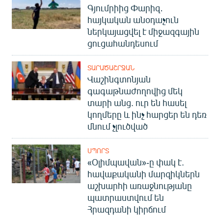
Գյումրիից Փարիզ․
English
հայկական անօդաչուն
Русский
ներկայացվել է միջազգային
ցուցահանդեսում
ՀԵՏԵՎԵՔ ՄԵԶ
ՏԱՐԱԾԱՇՐՋԱՆ
Վաշինգտոնյան
գագաթնաժողովից մեկ
տարի անց. ուր են հասել
կողմերը և ինչ հարցեր են դեռ
«Ազատության» բոլոր կայքերը
մնում չլուծված
ՍՊՈՐՏ
«Օլիմպավան»-ը փակ է.
հավաքականի մարզիկներն
աշխարհի առաջնությանը
պատրաստվում են
Հրազդանի կիրճում