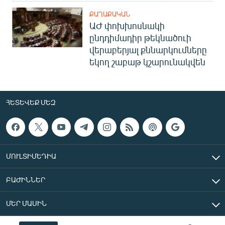
ՔԱՂԱՔԱԿԱՆ
ԱԺ փոխխոսնակի
ընդդիմադիր թեկնածուի
վերաբերյալ քննարկումները
եկող շաբաթ կշարունակվեն
ՀԵՏԵՎԵՔ ՄԵԶ
ՄՈՒԼՏԻՄԵԴԻԱ
ԲԱԺԻՆՆԵՐ
ՄԵՐ ՄԱՍԻՆ