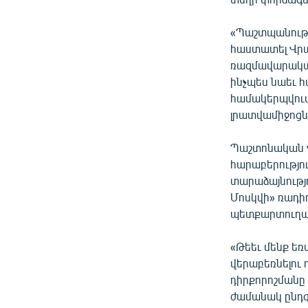
«Պաշտպանութ
հաստատել Վրա
ռազմավարական
ինչպես նաեւ հ
համակերպվում
լրատվամիջոցնե
Պաշտոնական Վա
հարաբերությու
տարաձայնությո
Մոսկվի» ռադիո
պետքարտուղար
«Թեեւ մենք ե
վերաբեռնելու 
դիրքորոշմանը 
ժամանակ ընդգծ