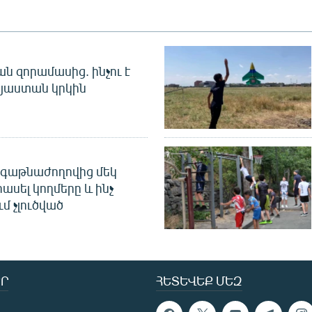
 զորամասից. ինչու է
այաստան կրկին
գաթնաժողովից մեկ
հասել կողմերը և ինչ
ւմ չլուծված
Ր
ՀԵՏԵՎԵՔ ՄԵԶ