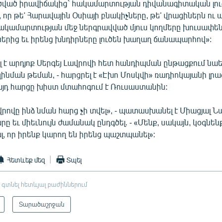
ծված իրավիճակից` հակամարտության դիվանագիտական լուծո
, որ թե' Հարավային Օսիայի բնակիչները, թե' վրացիներն ու
հակամարտության մեջ ներգրավված մյուս կողմերը խուսափեն
ներից եւ իրենց խնդիրները լուծեն խաղաղ ճանապարհով»:
լ է արդյոք Սերգեյ Լավրովի հետ հանդիպման ընթացքում ն
նման թեման, - հարցրել է «Էխո Մոսկվի» ռադիոկայանի լրա
 այդ հարցը խիստ մտահոգում է Ռուսաստանին:
ավրովը ինձ նման հարց չի տվել», - պատասխանել է Միացյալ 
 եւ միեւնույն ժամանակ ընդգծել. - «Մենք, սակայն, կօգն
լ, որ իրենք կարող են իրենց պաշտպանել»:
Հետևեք մեզ
Տպել
 գտնել հետևյալ բաժիններում
Տարածաշրջան