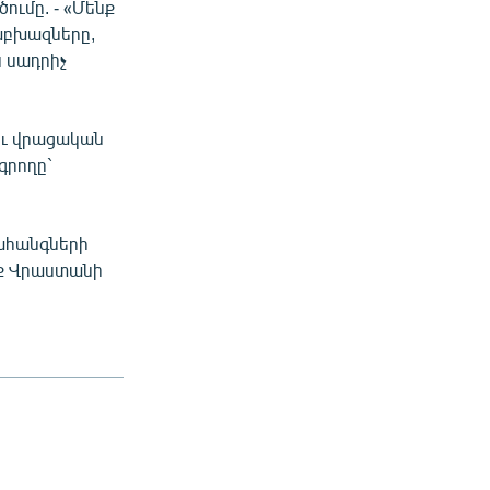
ւմը. - «Մենք
 աբխազները,
 սադրիչ
աեւ վրացական
գրողը`
Նահանգների
ենք Վրաստանի