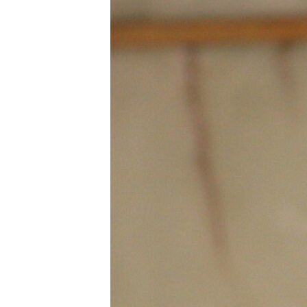
ՄԻՋԱԶԳԱՅԻՆ
ՄՇԱԿՈՒՅԹ
ՍՊՈՐՏ
ՄԵԿՆԱԲԱՆՈՒԹՅՈՒՆ
ՏՏ ԵՒ ԻՆՏԵՐՆԵՏ
ԿՈՐՈՆԱՎԻՐՈՒՍ
ԱՐԽԻՎ
ՏԵՍԱՆՅՈՒԹԵՐ
ԲԱՆԱՎԵՃ
ՁԳՏԵԼՈՎ ԼԱՎԱԳՈՒՅՆԻՆ
ՓՈԴՔԱՍԹ