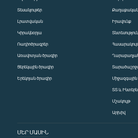
Տեսանյութեր
Քաղաքակա
Լրատվական
Իրավունք
Կիրակնօրյա
Տնտեսությու
Ռադիոծրագրեր
Հասարակութ
Առավոտյան ծրագիր
Ղարաբաղյան
Ցերեկային ծրագիր
Տարածաշրջ
Հայերեն
Երեկոյան ծրագիր
Միջազգային
English
ՏՏ և Ինտեր
Русский
Մշակույթ
ՀԵՏԵՎԵՔ ՄԵԶ
Արխիվ
ՄԵՐ ՄԱՍԻՆ