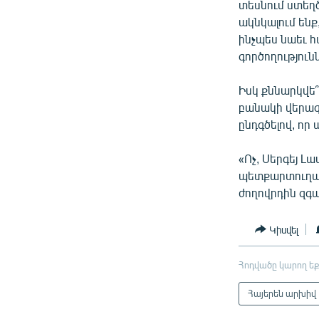
տեսնում ստեղ
ակնկալում ենք
ինչպես նաեւ 
գործողություն
Իսկ քննարկվե՞
բանակի վերազի
ընդգծելով, որ
«Ոչ, Սերգեյ Լ
պետքարտուղարը
ժողովրդին զգա
Կիսվել
Հոդվածը կարող եք
Հայերեն արխիվ