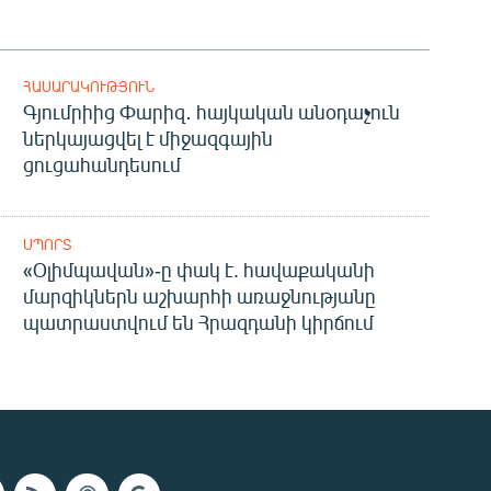
ՀԱՍԱՐԱԿՈՒԹՅՈՒՆ
Գյումրիից Փարիզ․ հայկական անօդաչուն
ներկայացվել է միջազգային
ցուցահանդեսում
ՍՊՈՐՏ
«Օլիմպավան»-ը փակ է. հավաքականի
մարզիկներն աշխարհի առաջնությանը
պատրաստվում են Հրազդանի կիրճում