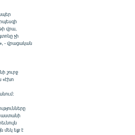
ապեր
որպեսզի
ի վրա,
գտոնը չի
, - վրացական
ի շուրջ
ս «էխո
անում:
ւթյունները
ուսաստանի
եւնույն
 մեկ ելք է