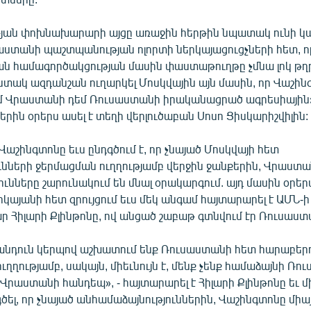
յան փոխնախարարի այցը առաջին հերթին նպատակ ունի կ
ստանի պաշտպանության ոլորտի ներկայացուցչների հետ, 
 համագործակցության մասին փաստաթուղթը չմնա լոկ թղթ
ստակ ազդանշան ուղարկել Մոսկվային այն մասին, որ Վաշին
 Վրաստանի դեմ Ռուսաստանի իրականացրած ագրեսիային»
րին օրերս ասել է տեղի վերլուծաբան Սոսո Ցիսկարիշվիլին:
շինգտոնը եւս ընդգծում է, որ չնայած Մոսկվայի հետ
նների ջերմացման ուղղությամբ վերջին ջանքերին, Վրաստան
ւնները շարունակում են մնալ օրակարգում. այդ մասին օրեր
կայանի հետ զրույցում եւս մեկ անգամ հայտարարել է ԱՄՆ-ի
 Հիլարի Քլինթոնը, ով անցած շաբաթ գտնվում էր Ռուսաստ
ռանդուն կերպով աշխատում ենք Ռուսաստանի հետ հարաբերո
ուղղությամբ, սակայն, միեւնույն է, մենք չենք համաձայնի Ռ
Վրաստանի հանդեպ», - հայտարարել է Հիլարի Քլինթոնը եւ մի
ել, որ չնայած անհամաձայնություններին, Վաշինգտոնը միայն