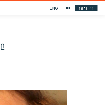
ՈՒՂԻՂ
ENG
ը