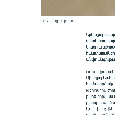
Ալեքսանդր Վերշբոու
Երկուշաբթի օ
փոխնախարար Ա
երկօրյա աշխա
հանդիպումներ 
անվտանգությա
Ռուս - վրացա
Միացյալ Նահ
համագործակցո
Թբիլիսիին ժո
բարեփոխման ո
բարձրաստիճան 
կյանքի կոչվեն
տեղի փորձագե