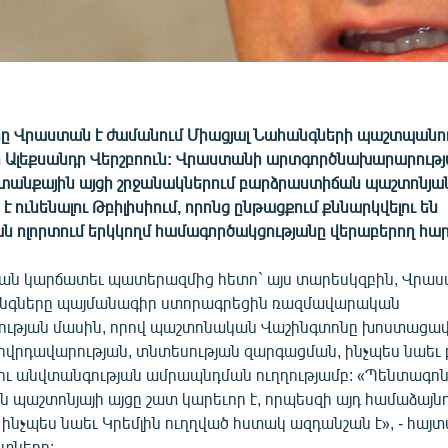
րը Վրաստան է ժամանում Միացյալ Նահանգների պաշտպանո
լեքսանդր Վերշբոուն: Վրաստանի արտգործնախարարությ
տանքային այցի շրջանակներում բարձրաստիճան պաշտոնյան
է ունենալու Թբիլիսիում, որոնց ընթացքում քննարկվելու են
ն ոլորտում երկկողմ համագործակցությանը վերաբերող հար
կան կարճատեւ պատերազմից հետո` այս տարեսկզբին, Վրաս
անգները պայմանագիր ստորագրեցին ռազմավարական
ւթյան մասին, որով պաշտոնական Վաշինգտոնը խոստացավ
ղովրդավարության, տնտեսության զարգացման, ինչպես նաեւ
ւ անվտանգության ամրապնդման ուղղությամբ: «Պենտագո
պաշտոնյայի այցը շատ կարեւոր է, որպեսզի այդ համաձայնո
, ինչպես նաեւ Կրեմլին ուղղված հստակ ազդանշան է», - հայ
տները: