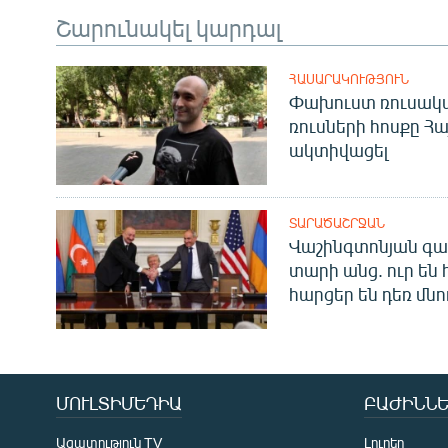
Շարունակել կարդալ
ՀԱՍԱՐԱԿՈՒԹՅՈՒՆ
Փախուստ ռուսական
ռուսների հոսքը Հ
ակտիվացել
ՏԱՐԱԾԱՇՐՋԱՆ
Վաշինգտոնյան գա
տարի անց. ուր են 
հարցեր են դեռ մնո
ՄՈՒԼՏԻՄԵԴԻԱ
ԲԱԺԻՆՆԵ
Ազատություն TV
Լուրեր