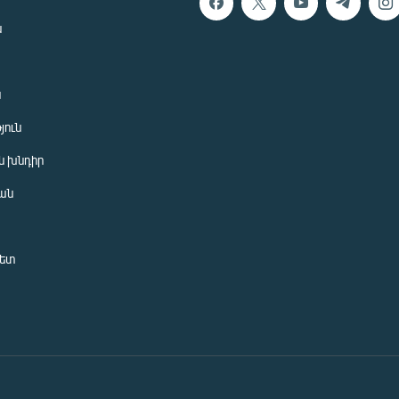
ն
ն
յուն
 խնդիր
ան
նետ