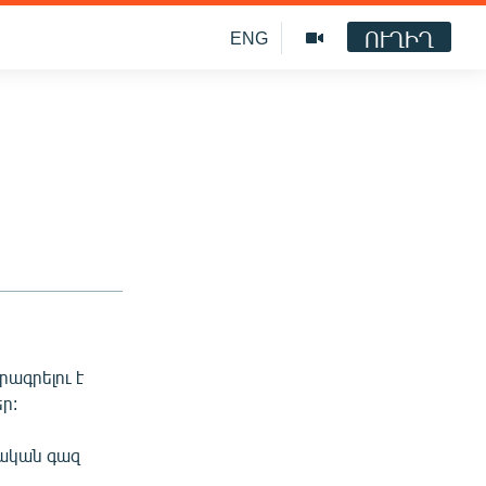
ՈՒՂԻՂ
ENG
ագրելու է
ր:
նական գազ