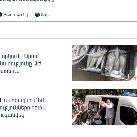
Հետևեք մեզ
Տպել
արկում է Արամ
նածությունը ԱԺ
տոնում
մ, ասոցացնում եմ
ությունների հետ».
ուգանվեց