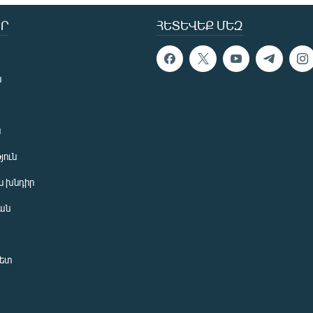
Ր
ՀԵՏԵՎԵՔ ՄԵԶ
ն
ն
յուն
 խնդիր
ան
նետ