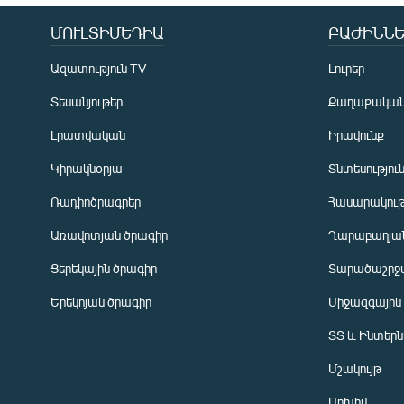
ՄՈՒԼՏԻՄԵԴԻԱ
ԲԱԺԻՆՆԵ
Ազատություն TV
Լուրեր
Տեսանյութեր
Քաղաքակա
Լրատվական
Իրավունք
Կիրակնօրյա
Տնտեսությու
Ռադիոծրագրեր
Հասարակութ
Առավոտյան ծրագիր
Ղարաբաղյան
Ցերեկային ծրագիր
Տարածաշրջ
Հայերեն
Երեկոյան ծրագիր
Միջազգային
English
ՏՏ և Ինտեր
Русский
Մշակույթ
ՀԵՏԵՎԵՔ ՄԵԶ
Արխիվ