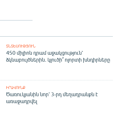
ՏՆՏԵՍՈՒԹՅՈՒՆ
450 միլիոն դրամ աջակցություն՝
ձկնաբույծներին. կլուծի՞ ոլորտի խնդիրները
ԻՐԱՎՈՒՆՔ
Ծառուկյանին նոր՝ 3-րդ մեղադրանքն է
առաջադրվել