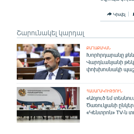
ՄԻՋԱԶԳԱՅԻՆ
ՄՇԱԿՈՒՅԹ
Կիսվել
ՍՊՈՐՏ
Շարունակել կարդալ
ՄԵԿՆԱԲԱՆՈՒԹՅՈՒՆ
ՏՏ ԵՒ ԻՆՏԵՐՆԵՏ
ՔԱՂԱՔԱԿԱՆ
Խորհրդարանը քնն
ԿՈՐՈՆԱՎԻՐՈՒՍ
Վարդևանյանի թեկ
ԱՐԽԻՎ
փոխխոսնակի պաշ
ՏԵՍԱՆՅՈՒԹԵՐ
ԲԱՆԱՎԵՃ
ՀԱՍԱՐԱԿՈՒԹՅՈՒՆ
«Առյուծ եմ տեսնու
ՁԳՏԵԼՈՎ ԼԱՎԱԳՈՒՅՆԻՆ
Ծառուկյանի ընկեր
ՓՈԴՔԱՍԹ
«Կենտրոն» TV-ն տ