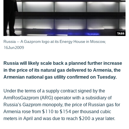
ՄԻՋԱԶԳԱՅԻՆ
ՄՇԱԿՈՒՅԹ
ՍՊՈՐՏ
ՄԵԿՆԱԲԱՆՈՒԹՅՈՒՆ
Russia -- A Gazprom logo at its Energy House in Moscow,
ՏՏ ԵՒ ԻՆՏԵՐՆԵՏ
16Jun2009
ԿՈՐՈՆԱՎԻՐՈՒՍ
Russia will likely scale back a planned further increase
ԱՐԽԻՎ
in the price of its natural gas delivered to Armenia, the
Armenian national gas utility confirmed on Tuesday.
ՏԵՍԱՆՅՈՒԹԵՐ
ԲԱՆԱՎԵՃ
Under the terms of a supply contract signed by the
ArmRosGazprom (ARG) operator with a subsidiary of
ՁԳՏԵԼՈՎ ԼԱՎԱԳՈՒՅՆԻՆ
Russia’s Gazprom monopoly, the price of Russian gas for
ՓՈԴՔԱՍԹ
Armenia rose from $110 to $154 per thousand cubic
meters in April and was due to reach $200 a year later.
Հայերեն