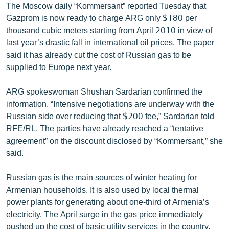
The Moscow daily “Kommersant” reported Tuesday that
English
Gazprom is now ready to charge ARG only $180 per
Русский
thousand cubic meters starting from April 2010 in view of
last year’s drastic fall in international oil prices. The paper
said it has already cut the cost of Russian gas to be
ՀԵՏԵՎԵՔ ՄԵԶ
supplied to Europe next year.
ARG spokeswoman Shushan Sardarian confirmed the
information. “Intensive negotiations are underway with the
Russian side over reducing that $200 fee,” Sardarian told
«Ազատության» բոլոր կայքերը
RFE/RL. The parties have already reached a “tentative
agreement” on the discount disclosed by “Kommersant,” she
said.
Russian gas is the main sources of winter heating for
Armenian households. It is also used by local thermal
power plants for generating about one-third of Armenia’s
electricity. The April surge in the gas price immediately
pushed up the cost of basic utility services in the country.