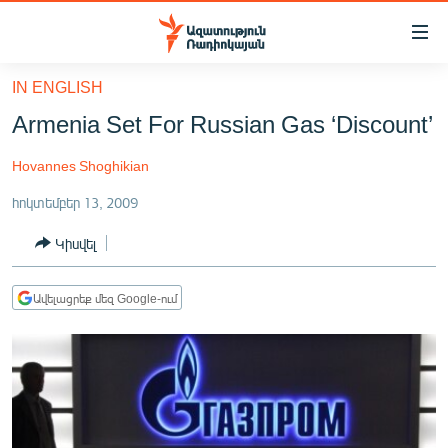
Մատչելիության
հղումներ
Անցնել
IN ENGLISH
հիմնական
ԱԶԱՏՈՒԹՅՈՒՆ TV
Armenia Set For Russian Gas ‘Discount’
բովանդակությանը
ՀԱՅԱՍՏԱՆ
Անցնել
Hovannes Shoghikian
հիմնական
ՔԱՂԱՔԱԿԱՆ
մենյուին
հոկտեմբեր 13, 2009
ԸՆՏՐՈՒԹՅՈՒՆՆԵՐ 2026
Որոնում
Կիսվել
ԻՐԱՎՈՒՆՔ
ՀԱՍԱՐԱԿՈՒԹՅՈՒՆ
Ավելացրեք մեզ Google-ում
ՏՆՏԵՍՈՒԹՅՈՒՆ
ՂԱՐԱԲԱՂ
ՊԱՏԵՐԱԶՄԻ 6 ՇԱԲԱԹՆԵՐԸ
ՏԱՐԱԾԱՇՐՋԱՆ