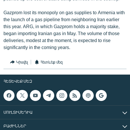
Gazprom lost its monopoly on gas supplies to Armenia with
the launch of a gas pipeline from neighboring Iran earlier
this year. ARG, in which Gazprom holds a majority stake,
began importing Iranian gas in May. The volume of those
deliveries, modest at the moment, is expected to rise
significantly in the coming years.
Կիսվել
Հետևեք մեզ
ՀԵՏԵՎԵՔ ՄԵԶ
ՄՈՒԼՏԻՄԵԴԻԱ
ԲԱԺԻՆՆԵՐ