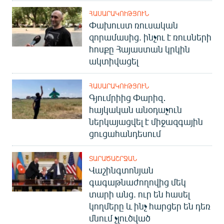
ՀԱՍԱՐԱԿՈՒԹՅՈՒՆ
Փախուստ ռուսական
զորամասից. ինչու է ռուսների
հոսքը Հայաստան կրկին
ակտիվացել
ՀԱՍԱՐԱԿՈՒԹՅՈՒՆ
Գյումրիից Փարիզ․
հայկական անօդաչուն
ներկայացվել է միջազգային
ցուցահանդեսում
ՏԱՐԱԾԱՇՐՋԱՆ
Վաշինգտոնյան
գագաթնաժողովից մեկ
տարի անց. ուր են հասել
կողմերը և ինչ հարցեր են դեռ
մնում չլուծված