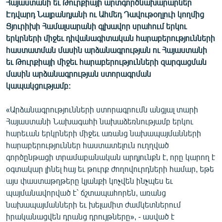
Հայաստանի եւ Թուրքիայի արտգործնախարարներ
ՄԻՋԱԶԳԱՅԻՆ
Էդվարդ Նալբանդյանի ու Ահմեդ Դավութօղլուի կողմից
Ցյուրիխի Համալսարանի գլխավոր սրահում երկու
ՄՇԱԿՈՒՅԹ
երկրների միջեւ դիվանագիտական հարաբերությունների
ՍՊՈՐՏ
հաստատման մասին արձանագրության ու Հայաստանի
եւ Թուրքիայի միջեւ հարաբերությունների զարգացման
ՄԵԿՆԱԲԱՆՈՒԹՅՈՒՆ
մասին արձանագրության ստորագրման
ՏՏ ԵՒ ԻՆՏԵՐՆԵՏ
կապակցությամբ:
ԿՈՐՈՆԱՎԻՐՈՒՍ
«Արձանագրությունների ստորագրումն անցյալ տարի
ԱՐԽԻՎ
Հայաստանի Նախագահի նախաձեռնությամբ երկու
հարեւան երկրների միջեւ առանց նախապայմանների
ՏԵՍԱՆՅՈՒԹԵՐ
հարաբերություններ հաստատելուն ուղղված
ԲԱՆԱՎԵՃ
գործընթացի տրամաբանական արդյունքն է, որը կարող է
օգտակար լինել հայ եւ թուրք ժողովուրդների համար, եթե
ՁԳՏԵԼՈՎ ԼԱՎԱԳՈՒՅՆԻՆ
այս փաստաթղթերը կյանքի կոչվեն ինչպես եւ
ՓՈԴՔԱՍԹ
պայմանավորված է` ճշտապահորեն, առանց
նախապայմանների եւ խելամիտ ժամկետներում
Հայերեն
իրականացվեն դրանց դրույթները», - ասված է