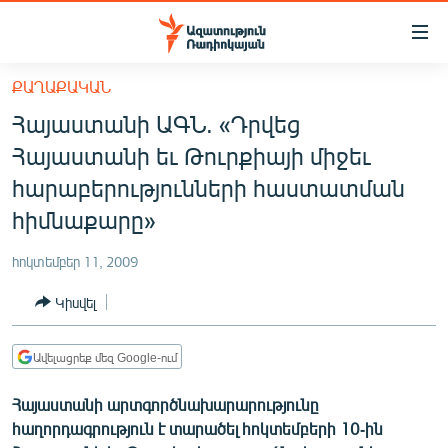
Մատչելիության
հղումներ
Անցնել
ՔԱՂԱՔԱԿԱՆ
հիմնական
ԱԶԱՏՈՒԹՅՈՒՆ TV
Հայաստանի ԱԳՆ. «Դրվեց
բովանդակությանը
ՀԱՅԱՍՏԱՆ
Անցնել
Հայաստանի եւ Թուրքիայի միջեւ
հիմնական
ՔԱՂԱՔԱԿԱՆ
հարաբերությունների հաստատման
մենյուին
ԸՆՏՐՈՒԹՅՈՒՆՆԵՐ 2026
հիմնաքարը»
Որոնում
ԻՐԱՎՈՒՆՔ
հոկտեմբեր 11, 2009
ՀԱՍԱՐԱԿՈՒԹՅՈՒՆ
Կիսվել
ՏՆՏԵՍՈՒԹՅՈՒՆ
ՂԱՐԱԲԱՂ
Ավելացրեք մեզ Google-ում
ՊԱՏԵՐԱԶՄԻ 6 ՇԱԲԱԹՆԵՐԸ
Հայաստանի արտգործնախարարությունը
հաղորդագրություն է տարածել հոկտեմբերի 10-ին
ՏԱՐԱԾԱՇՐՋԱՆ