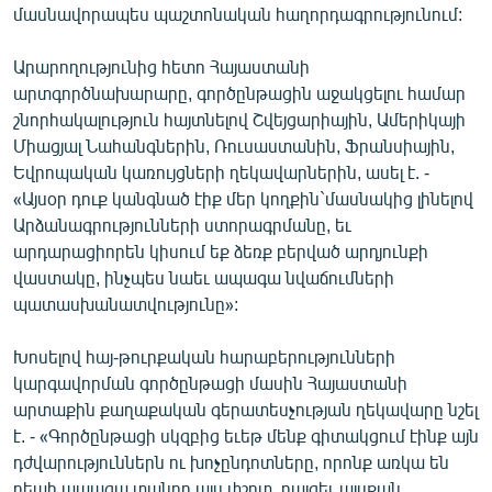
մասնավորապես պաշտոնական հաղորդագրությունում:
English
Русский
Արարողությունից հետո Հայաստանի
արտգործնախարարը, գործընթացին աջակցելու համար
շնորհակալություն հայտնելով Շվեյցարիային, Ամերիկայի
ՀԵՏԵՎԵՔ ՄԵԶ
Միացյալ Նահանգներին, Ռուսաստանին, Ֆրանսիային,
Եվրոպական կառույցների ղեկավարներին, ասել է. -
«Այսօր դուք կանգնած էիք մեր կողքին`մասնակից լինելով
Արձանագրությունների ստորագրմանը, եւ
արդարացիորեն կիսում եք ձեռք բերված արդյունքի
«Ազատության» բոլոր կայքերը
վաստակը, ինչպես նաեւ ապագա նվաճումների
պատասխանատվությունը»:
Խոսելով հայ-թուրքական հարաբերությունների
կարգավորման գործընթացի մասին Հայաստանի
արտաքին քաղաքական գերատեսչության ղեկավարը նշել
է. - «Գործընթացի սկզբից եւեթ մենք գիտակցում էինք այն
դժվարություններն ու խոչընդոտները, որոնք առկա են
դեպի ապագա տանող այս փշոտ, բայցեւ այսքան