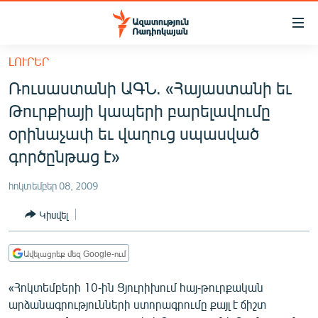
Մատչելիության
հղումներ
Անցնել
ԼՈՒՐԵՐ
հիմնական
ԱԶԱՏՈՒԹՅՈՒՆ TV
Ռուսաստանի ԱԳՆ. «Հայաստանի եւ
բովանդակությանը
ՀԱՅԱՍՏԱՆ
Անցնել
Թուրքիայի կապերի բարելավումը
հիմնական
ՔԱՂԱՔԱԿԱՆ
օրինաչափ եւ վաղուց սպասված
մենյուին
ԸՆՏՐՈՒԹՅՈՒՆՆԵՐ 2026
գործընթաց է»
Որոնում
ԻՐԱՎՈՒՆՔ
հոկտեմբեր 08, 2009
ՀԱՍԱՐԱԿՈՒԹՅՈՒՆ
Կիսվել
ՏՆՏԵՍՈՒԹՅՈՒՆ
ՂԱՐԱԲԱՂ
Ավելացրեք մեզ Google-ում
ՊԱՏԵՐԱԶՄԻ 6 ՇԱԲԱԹՆԵՐԸ
«Հոկտեմբերի 10-ին Ցյուրիխում հայ-թուրքական
արձանագրությունների ստորագրումը քայլ է ճիշտ
ՏԱՐԱԾԱՇՐՋԱՆ