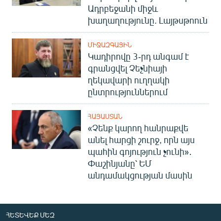
Ադրբեջանի միջև
խաղաղությունը. Լայթսթոուն
ՄԻՋԱԶԳԱՅԻՆ
Կադիրովը 3-րդ անգամ է
գրանցվել Չեչնիայի
ղեկավարի ուղղակի
ընտրություններում
ՀԱՅԱՍՏԱՆ
«Չենք կարող հանրաքվե
անել հարցի շուրջ, որն այս
պահին գոյություն չունի»․
Փաշինյանը՝ ԵՄ
անդամակցության մասին
ՀԵՏԵՎԵՔ ՄԵԶ