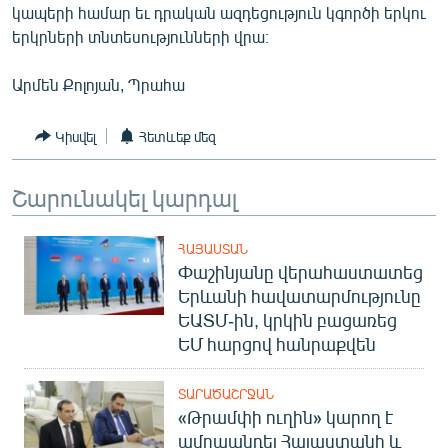
կապերի համար եւ դրական ազդեցություն կգործի երկու
English
երկրների տնտեսությունների վրա։
Русский
Արմեն Քոլոյան, Պրահա
ՀԵՏԵՎԵՔ ՄԵԶ
Կիսվել
Հետևեք մեզ
Շարունակել կարդալ
«Ազատության» բոլոր կայքերը
ՀԱՅԱՍՏԱՆ
Փաշինյանը վերահաստատեց
Երևանի հավատարմությունը
ԵԱՏՄ-ին, կրկին բացառեց
ԵՄ հարցով հանրաքվեն
ՏԱՐԱԾԱՇՐՋԱՆ
«Թրամփի ուղին» կարող է
ամրապնդել Հայաստանի և