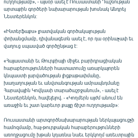
ուղղությամբ», - այսօր ասել է Ռուսաստանի Դաշնության
ՄԻՋԱԶԳԱՅԻՆ
արտաքին գործերի նախարարության խոսնակ Անդրեյ
Նեստերենկոն։
ՄՇԱԿՈՒՅԹ
ՍՊՈՐՏ
«Ինտերֆաքս» լրատվական գործակալության
փոխանցմամբ, դիվանագետն ասել է, որ դա օրինաչափ եւ
ՄԵԿՆԱԲԱՆՈՒԹՅՈՒՆ
վաղուց սպասված գործընթաց է։
ՏՏ ԵՒ ԻՆՏԵՐՆԵՏ
«Հայաստանի եւ Թուրքիայի միջեւ բարիդրացիական
ԿՈՐՈՆԱՎԻՐՈՒՍ
հարաբերությունների հաստատումը առարկայորեն
ԱՐԽԻՎ
կնպաստի լարվածության լիցքաթափմանը,
խաղաղության եւ անվտանգության ամրապնդմանը
ՏԵՍԱՆՅՈՒԹԵՐ
Հարավային Կովկասի տարածաշրջանում», - ասել է
ԲԱՆԱՎԵՃ
Նեստերենկոն, հավելելով. - «Կողմերն այժմ անում են
առաջին եւ շատ կարեւոր քայլը ճիշտ ուղղությամբ»։
ՁԳՏԵԼՈՎ ԼԱՎԱԳՈՒՅՆԻՆ
ՓՈԴՔԱՍԹ
Ռուսաստանի արտգործնախարարության ներկայացուցչի
համոզմամբ, հայ-թուրքական հարաբերությունների
Հայերեն
առողջացումը խթան կդառնա նաեւ երկկողմ առեւտրային