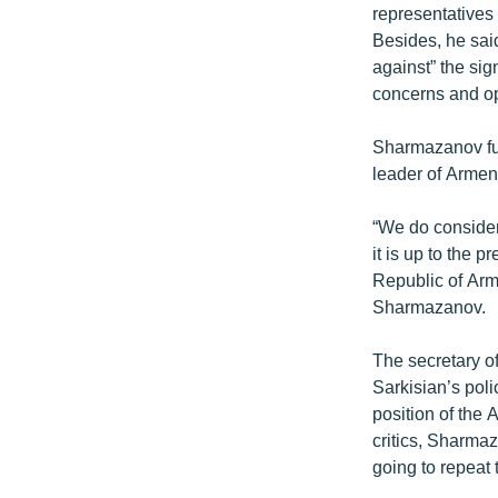
representatives
Besides, he said
against” the sig
concerns and op
Sharmazanov fur
leader of Armen
“We do consider
it is up to the 
Republic of Arme
Sharmazanov.
The secretary o
Sarkisian’s polic
position of the
critics, Sharmaz
going to repeat 