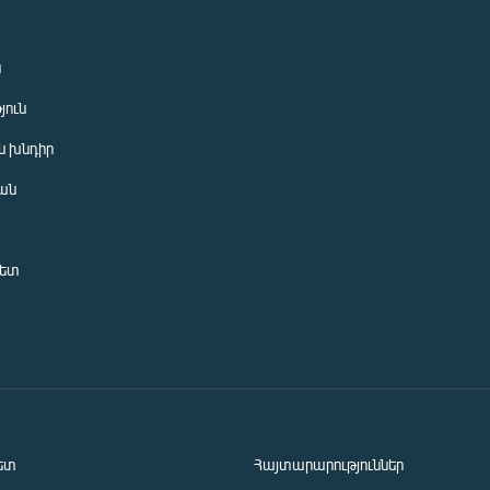
ն
յուն
 խնդիր
ան
նետ
ետ
Հայտարարություններ