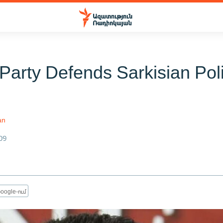
 Party Defends Sarkisian Pol
an
09
oogle-ում