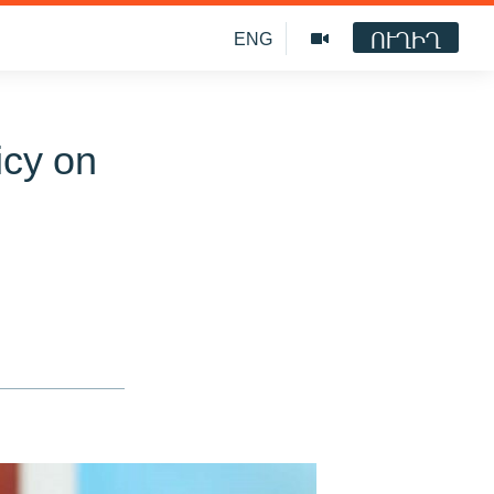
ՈՒՂԻՂ
ENG
icy on