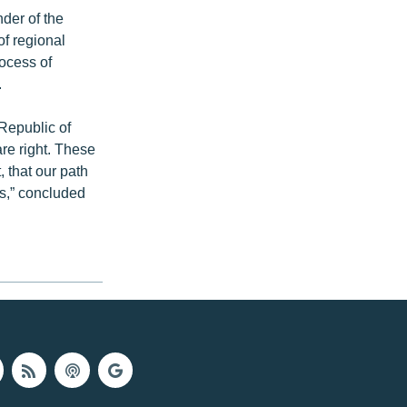
nder of the
f regional
rocess of
.
 Republic of
re right. These
, that our path
ts,” concluded