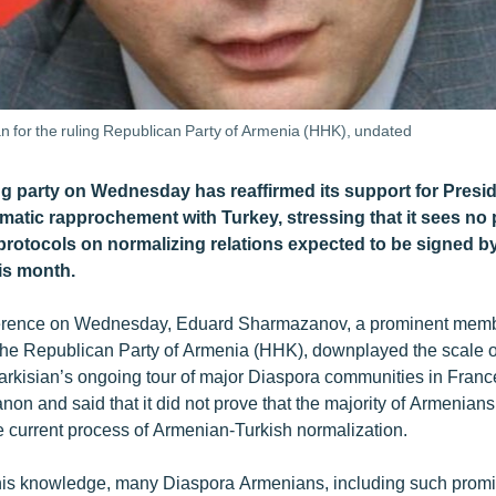
for the ruling Republican Party of Armenia (HHK), undated
ng party on Wednesday has reaffirmed its support for Presi
amatic rapprochement with Turkey, stressing that it sees no
ed protocols on normalizing relations expected to be signed 
his month.
ference on Wednesday, Eduard Sharmazanov, a prominent mem
he Republican Party of Armenia (HHK), downplayed the scale of
kisian’s ongoing tour of major Diaspora communities in France
on and said that it did not prove that the majority of Armenians
e current process of Armenian-Turkish normalization.
 his knowledge, many Diaspora Armenians, including such prom