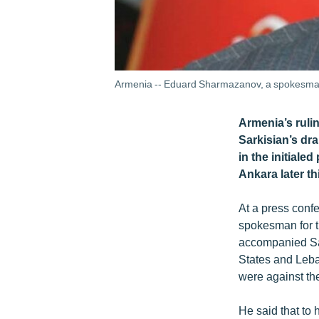
Armenia -- Eduard Sharmazanov, a spokesman 
Armenia’s ruli
Sarkisian’s dr
in the initial
Ankara later t
At a press con
spokesman for t
accompanied Sar
States and Leban
were against th
He said that to