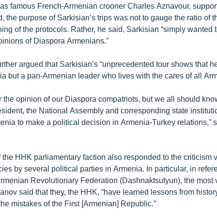
 as famous French-Armenian crooner Charles Aznavour, support
, the purpose of Sarkisian’s trips was not to gauge the ratio of t
ning of the protocols. Rather, he said, Sarkisian “simply wanted to
inions of Diaspora Armenians.”
ther argued that Sarkisian’s “unprecedented tour shows that he 
ia but a pan-Armenian leader who lives with the cares of all Ar
 the opinion of our Diaspora compatriots, but we all should kno
president, the National Assembly and corresponding state instituti
nia to make a political decision in Armenia-Turkey relations,” 
f the HHK parliamentary faction also responded to the criticism 
ies by several political parties in Armenia. In particular, in refer
 Armenian Revolutionary Federation (Dashnaktsutyun), the most v
anov said that they, the HHK, “have learned lessons from histor
the mistakes of the First [Armenian] Republic.”