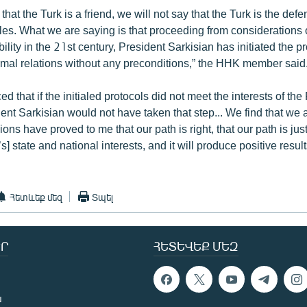
that the Turk is a friend, we will not say that the Turk is the defe
s. What we are saying is that proceeding from considerations o
bility in the 21st century, President Sarkisian has initiated the p
rmal relations without any preconditions,” the HHK member said
d that if the initialed protocols did not meet the interests of the
nt Sarkisian would not have taken that step... We find that we a
ions have proved to me that our path is right, that our path is just
] state and national interests, and it will produce positive resul
Հետևեք մեզ
Տպել
Ր
ՀԵՏԵՎԵՔ ՄԵԶ
ն