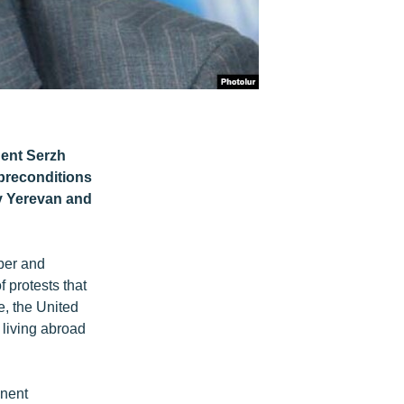
dent Serzh
 preconditions
by Yerevan and
ber and
 protests that
, the United
 living abroad
inent