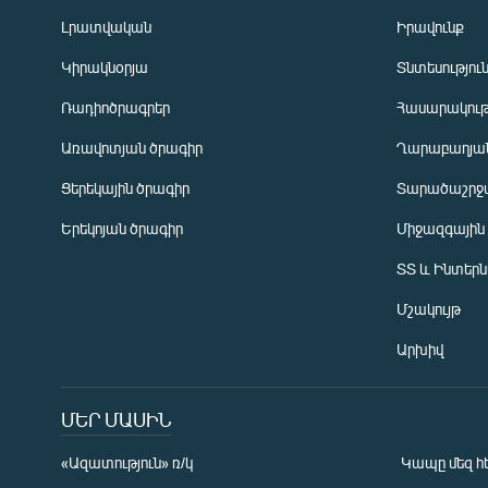
Լրատվական
Իրավունք
Կիրակնօրյա
Տնտեսությու
Ռադիոծրագրեր
Հասարակութ
Առավոտյան ծրագիր
Ղարաբաղյան
Ցերեկային ծրագիր
Տարածաշրջ
Հայերեն
Երեկոյան ծրագիր
Միջազգային
English
ՏՏ և Ինտեր
Русский
Մշակույթ
ՀԵՏԵՎԵՔ ՄԵԶ
Արխիվ
ՄԵՐ ՄԱՍԻՆ
«Ազատություն» ռ/կ
Կապը մեզ հ