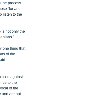
 the process.
hose “for and
 listen to the
is not only the
menians.”
w one thing that
ons of the
said
voiced against
ence to the
ocal of the
y and are not