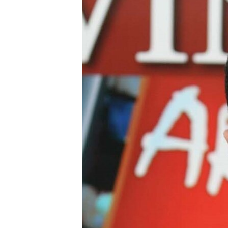
ՄԻՋԱԶԳԱՅԻՆ
ՄՇԱԿՈՒՅԹ
ՍՊՈՐՏ
ՄԵԿՆԱԲԱՆՈՒԹՅՈՒՆ
ՏՏ ԵՒ ԻՆՏԵՐՆԵՏ
ԿՈՐՈՆԱՎԻՐՈՒՍ
ԱՐԽԻՎ
ՏԵՍԱՆՅՈՒԹԵՐ
ԲԱՆԱՎԵՃ
ՁԳՏԵԼՈՎ ԼԱՎԱԳՈՒՅՆԻՆ
ՓՈԴՔԱՍԹ